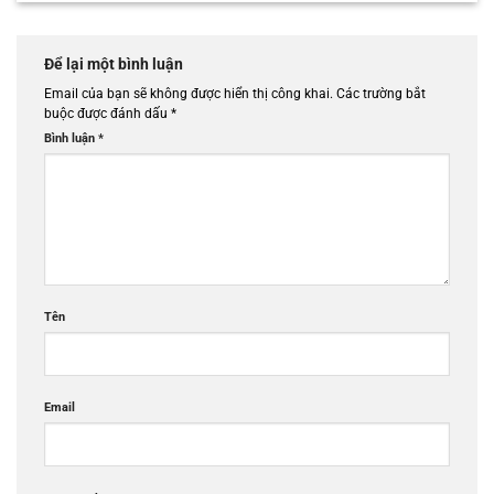
Để lại một bình luận
Email của bạn sẽ không được hiển thị công khai.
Các trường bắt
buộc được đánh dấu
*
Bình luận
*
Tên
Email