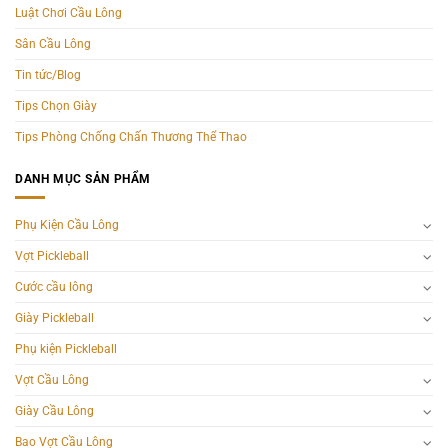
Luật Chơi Cầu Lông
Sân Cầu Lông
Tin tức/Blog
Tips Chọn Giày
Tips Phòng Chống Chấn Thương Thể Thao
DANH MỤC SẢN PHẨM
Phụ Kiện Cầu Lông
Vợt Pickleball
Cước cầu lông
Giày Pickleball
Phụ kiện Pickleball
Vợt Cầu Lông
Giày Cầu Lông
Bao Vợt Cầu Lông