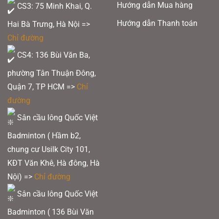
Hướng dẫn Mua hàng
CS3: 75 Minh Khai, Q.
Hướng dẫn Thanh toán
Hai Bà Trưng, Hà Nội =>
Chỉ đường
CS4: 136 Bùi Văn Ba,
phường Tân Thuận Đông,
Quận 7, TP HCM
=>
Chỉ
đường
Sân cầu lông Quốc Việt
Badminton ( Hầm b2,
chung cư Usilk City 101,
KĐT Văn Khê, Hà đông, Hà
Nội) =>
Chỉ đường
Sân cầu lông Quốc Việt
Badminton ( 136 Bùi Văn