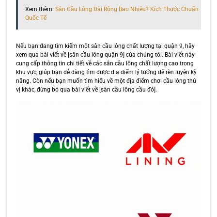
Xem thêm:
Sân Cầu Lông Dài Rộng Bao Nhiêu? Kích Thước Chuẩn
Quốc Tế
Nếu bạn đang tìm kiếm một sân cầu lông chất lượng tại quận 9, hãy
xem qua bài viết về [sân cầu lông quận 9] của chúng tôi. Bài viết này
cung cấp thông tin chi tiết về các sân cầu lông chất lượng cao trong
khu vực, giúp bạn dễ dàng tìm được địa điểm lý tưởng để rèn luyện kỹ
năng. Còn nếu bạn muốn tìm hiểu về một địa điểm chơi cầu lông thú
vị khác, đừng bỏ qua bài viết về [sân cầu lông cầu đỏ].