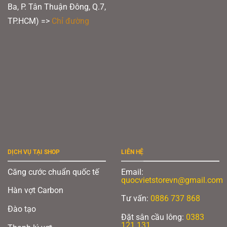
Ba, P. Tân Thuận Đông, Q.7,
TP.HCM) =>
Chỉ đường
DỊCH VỤ TẠI SHOP
LIÊN HỆ
Căng cước chuẩn quốc tế
Email:
quocvietstorevn@gmail.com
Hàn vợt Carbon
Tư vấn:
0886 737 868
Đào tạo
Đặt sân cầu lông:
0383
121 131