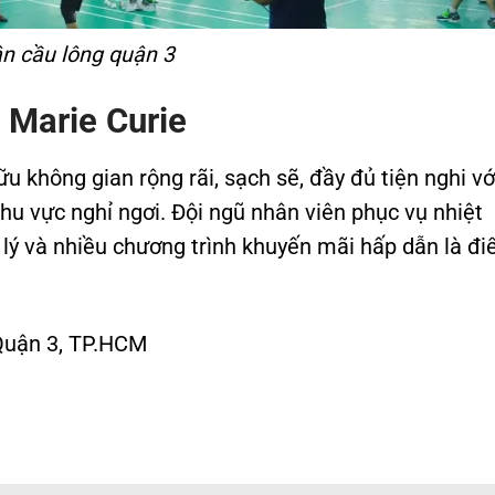
n cầu lông quận 3
 Marie Curie
u không gian rộng rãi, sạch sẽ, đầy đủ tiện nghi vớ
hu vực nghỉ ngơi. Đội ngũ nhân viên phục vụ nhiệt
 lý và nhiều chương trình khuyến mãi hấp dẫn là đ
 Quận 3, TP.HCM