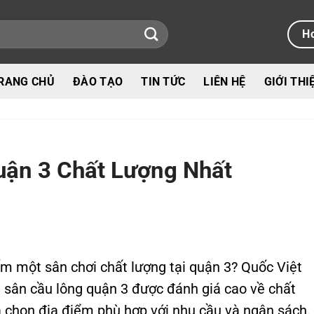
Ho
RANG CHỦ
ĐÀO TẠO
TIN TỨC
LIÊN HỆ
GIỚI THI
uận 3 Chất Lượng Nhất
m một sân chơi chất lượng tại quận 3? Quốc Việt
8 sân cầu lông quận 3 được đánh giá cao về chất
a chọn địa điểm phù hợp với nhu cầu và ngân sách.