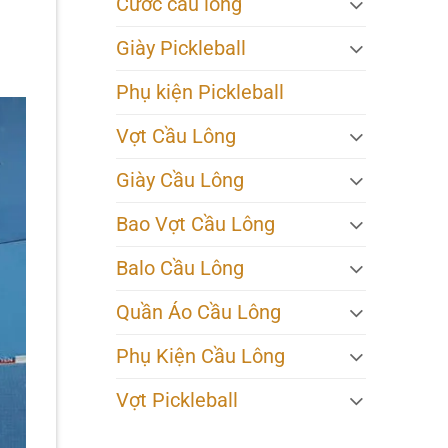
Cước cầu lông
Giày Pickleball
Phụ kiện Pickleball
Vợt Cầu Lông
Giày Cầu Lông
Bao Vợt Cầu Lông
Balo Cầu Lông
Quần Áo Cầu Lông
Phụ Kiện Cầu Lông
Vợt Pickleball