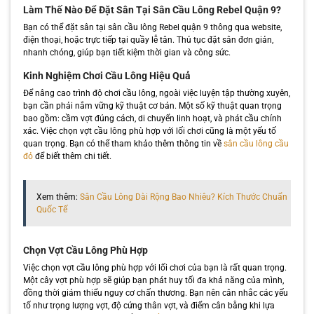
Làm Thế Nào Để Đặt Sân Tại Sân Cầu Lông Rebel Quận 9?
Bạn có thể đặt sân tại sân cầu lông Rebel quận 9 thông qua website,
điện thoại, hoặc trực tiếp tại quầy lễ tân. Thủ tục đặt sân đơn giản,
nhanh chóng, giúp bạn tiết kiệm thời gian và công sức.
Kinh Nghiệm Chơi Cầu Lông Hiệu Quả
Để nâng cao trình độ chơi cầu lông, ngoài việc luyện tập thường xuyên,
bạn cần phải nắm vững kỹ thuật cơ bản. Một số kỹ thuật quan trọng
bao gồm: cầm vợt đúng cách, di chuyển linh hoạt, và phát cầu chính
xác. Việc chọn vợt cầu lông phù hợp với lối chơi cũng là một yếu tố
quan trọng. Bạn có thể tham khảo thêm thông tin về
sân cầu lông cầu
đỏ
để biết thêm chi tiết.
Xem thêm:
Sân Cầu Lông Dài Rộng Bao Nhiêu? Kích Thước Chuẩn
Quốc Tế
Chọn Vợt Cầu Lông Phù Hợp
Việc chọn vợt cầu lông phù hợp với lối chơi của bạn là rất quan trọng.
Một cây vợt phù hợp sẽ giúp bạn phát huy tối đa khả năng của mình,
đồng thời giảm thiểu nguy cơ chấn thương. Bạn nên cân nhắc các yếu
tố như trọng lượng vợt, độ cứng thân vợt, và điểm cân bằng khi lựa