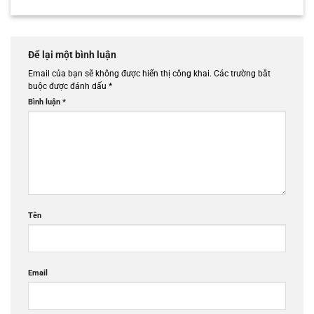
Để lại một bình luận
Email của bạn sẽ không được hiển thị công khai.
Các trường bắt
buộc được đánh dấu
*
Bình luận
*
Tên
Email