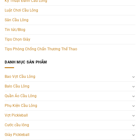
Kỹ Thuật Đánh Cầu Lông
Luật Chơi Cầu Lông
Sân Cầu Lông
Tin tức/Blog
Tips Chọn Giày
Tips Phòng Chống Chấn Thương Thể Thao
DANH MỤC SẢN PHẨM
Bao Vợt Cầu Lông
Balo Cầu Lông
Quần Áo Cầu Lông
Phụ Kiện Cầu Lông
Vợt Pickleball
Cước cầu lông
Giày Pickleball