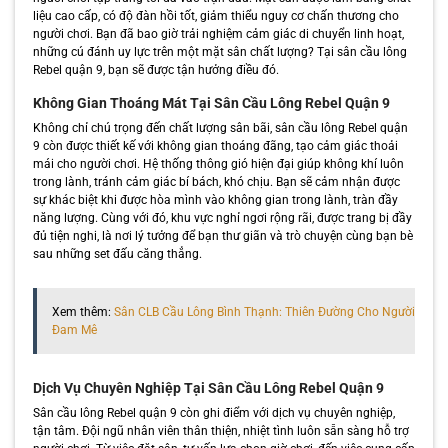
liệu cao cấp, có độ đàn hồi tốt, giảm thiểu nguy cơ chấn thương cho
người chơi. Bạn đã bao giờ trải nghiệm cảm giác di chuyển linh hoạt,
những cú đánh uy lực trên một mặt sân chất lượng? Tại sân cầu lông
Rebel quận 9, bạn sẽ được tận hưởng điều đó.
Không Gian Thoáng Mát Tại Sân Cầu Lông Rebel Quận 9
Không chỉ chú trọng đến chất lượng sân bãi, sân cầu lông Rebel quận
9 còn được thiết kế với không gian thoáng đãng, tạo cảm giác thoải
mái cho người chơi. Hệ thống thông gió hiện đại giúp không khí luôn
trong lành, tránh cảm giác bí bách, khó chịu. Bạn sẽ cảm nhận được
sự khác biệt khi được hòa mình vào không gian trong lành, tràn đầy
năng lượng. Cùng với đó, khu vực nghỉ ngơi rộng rãi, được trang bị đầy
đủ tiện nghi, là nơi lý tưởng để bạn thư giãn và trò chuyện cùng bạn bè
sau những set đấu căng thẳng.
Xem thêm:
Sân CLB Cầu Lông Bình Thạnh: Thiên Đường Cho Người
Đam Mê
Dịch Vụ Chuyên Nghiệp Tại Sân Cầu Lông Rebel Quận 9
Sân cầu lông Rebel quận 9 còn ghi điểm với dịch vụ chuyên nghiệp,
tận tâm. Đội ngũ nhân viên thân thiện, nhiệt tình luôn sẵn sàng hỗ trợ