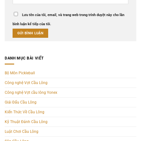
Lưu tên của tôi, email, và trang web trong trình duyệt này cho lần
bình luận kế tiếp của tôi.
DANH MỤC BÀI VIẾT
Bộ Môn Pickleball
Công nghệ Vợt Cầu Lông
Công nghệ Vợt cầu lông Yonex
Giải Đấu Cầu Lông
Kiến Thức Về Cầu Lông
Kỹ Thuật Đánh Cầu Lông
Luật Chơi Cầu Lông