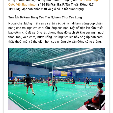
Quốc Việt Badminton
( 136 Bùi Văn Ba, P. Tân Thuận Đông, Q.7,
TP.HCM)
việc cân nhắc vị trí và giá cả là rất quan trọng.
Tiện Ích Đi Kèm: Nâng Cao Trải Nghiệm Chơi Cầu Lông
Ngoài chất lượng mặt sân và vị trí, các tiện ích đi kèm cũng góp phần
nâng cao trải nghiệm chơi cầu lông của bạn. Một số tiện ích cần thiết
bao gồm: chỗ để xe rộng rãi, phòng thay đồ sạch sẽ, khu vực nghỉ ngơi
thoải mái, và dịch vụ nước uống. Những tiện ích này sẽ giúp bạn cảm
thấy thoải mái và thư giãn hơn sau những giờ vận động căng thẳng.