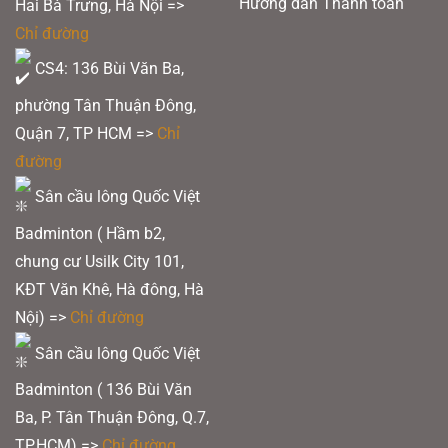
Hướng dẫn Thanh toán
Hai Bà Trưng, Hà Nội =>
Chỉ đường
CS4: 136 Bùi Văn Ba,
phường Tân Thuận Đông,
Quận 7, TP HCM
=>
Chỉ
đường
Sân cầu lông Quốc Việt
Badminton ( Hầm b2,
chung cư Usilk City 101,
KĐT Văn Khê, Hà đông, Hà
Nội) =>
Chỉ đường
Sân cầu lông Quốc Việt
Badminton ( 136 Bùi Văn
Ba, P. Tân Thuận Đông, Q.7,
TP.HCM) =>
Chỉ đường