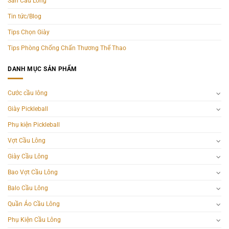
Sân Cầu Lông
Tin tức/Blog
Tips Chọn Giày
Tips Phòng Chống Chấn Thương Thể Thao
DANH MỤC SẢN PHẨM
Cước cầu lông
Giày Pickleball
Phụ kiện Pickleball
Vợt Cầu Lông
Giày Cầu Lông
Bao Vợt Cầu Lông
Balo Cầu Lông
Quần Áo Cầu Lông
Phụ Kiện Cầu Lông