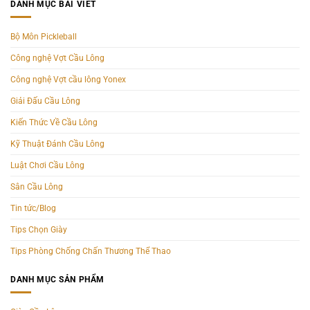
DANH MỤC BÀI VIẾT
Bộ Môn Pickleball
Công nghệ Vợt Cầu Lông
Công nghệ Vợt cầu lông Yonex
Giải Đấu Cầu Lông
Kiến Thức Về Cầu Lông
Kỹ Thuật Đánh Cầu Lông
Luật Chơi Cầu Lông
Sân Cầu Lông
Tin tức/Blog
Tips Chọn Giày
Tips Phòng Chống Chấn Thương Thể Thao
DANH MỤC SẢN PHẨM