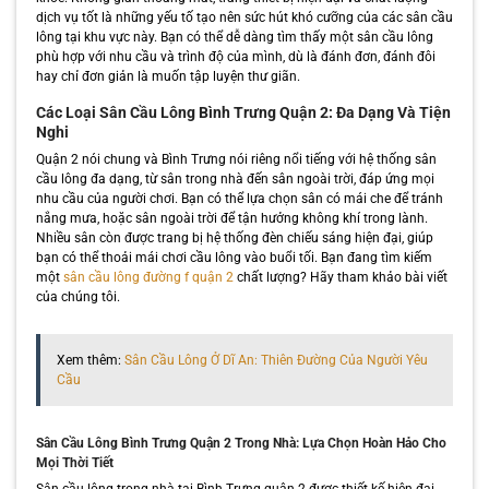
dịch vụ tốt là những yếu tố tạo nên sức hút khó cưỡng của các sân cầu
lông tại khu vực này. Bạn có thể dễ dàng tìm thấy một sân cầu lông
phù hợp với nhu cầu và trình độ của mình, dù là đánh đơn, đánh đôi
hay chỉ đơn giản là muốn tập luyện thư giãn.
Các Loại Sân Cầu Lông Bình Trưng Quận 2: Đa Dạng Và Tiện
Nghi
Quận 2 nói chung và Bình Trưng nói riêng nổi tiếng với hệ thống sân
cầu lông đa dạng, từ sân trong nhà đến sân ngoài trời, đáp ứng mọi
nhu cầu của người chơi. Bạn có thể lựa chọn sân có mái che để tránh
nắng mưa, hoặc sân ngoài trời để tận hưởng không khí trong lành.
Nhiều sân còn được trang bị hệ thống đèn chiếu sáng hiện đại, giúp
bạn có thể thoải mái chơi cầu lông vào buổi tối. Bạn đang tìm kiếm
một
sân cầu lông đường f quận 2
chất lượng? Hãy tham khảo bài viết
của chúng tôi.
Xem thêm:
Sân Cầu Lông Ở Dĩ An: Thiên Đường Của Người Yêu
Cầu
Sân Cầu Lông Bình Trưng Quận 2 Trong Nhà: Lựa Chọn Hoàn Hảo Cho
Mọi Thời Tiết