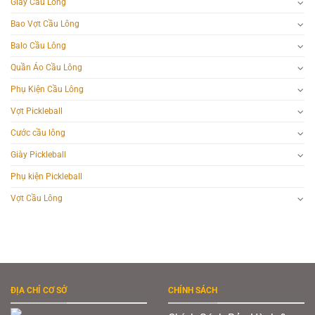
Giày Cầu Lông
Bao Vợt Cầu Lông
Balo Cầu Lông
Quần Áo Cầu Lông
Phụ Kiện Cầu Lông
Vợt Pickleball
Cước cầu lông
Giày Pickleball
Phụ kiện Pickleball
Vợt Cầu Lông
ĐỊA CHỈ CƠ SỞ
CHÍNH SÁCH