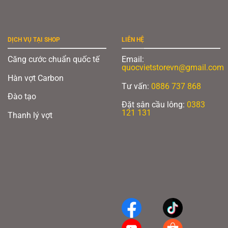
DỊCH VỤ TẠI SHOP
LIÊN HỆ
Căng cước chuẩn quốc tế
Email:
quocvietstorevn@gmail.com
Hàn vợt Carbon
Tư vấn:
0886 737 868
Đào tạo
Đặt sân cầu lông:
0383
121 131
Thanh lý vợt