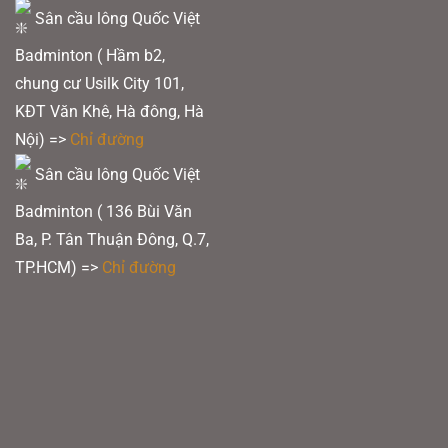
Sân cầu lông Quốc Việt
Badminton ( Hầm b2,
chung cư Usilk City 101,
KĐT Văn Khê, Hà đông, Hà
Nội) =>
Chỉ đường
Sân cầu lông Quốc Việt
Badminton ( 136 Bùi Văn
Ba, P. Tân Thuận Đông, Q.7,
TP.HCM) =>
Chỉ đường