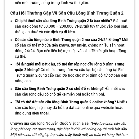
nên môi trường sống trong lành và thư giãn.
Câu Hỏi Thường Gặp Về Sân Cầu Lông Bình Trưng Quận 2
Chi phí thuê sân cầu lông Bình Trưng quận 2 là bao nhiêu?
Giá thuê
sân dao động từ 50.000 – 200.000 VNĐ/giờ tùy thuộc vào loại sân,
thời gian thuê và các dịch vụ đi kèm.
Có sân cầu lông nào ở Bình Trưng quận 2 mở cửa 24/24 không?
Một
số sân có thể mở cửa đến khuya, tuy nhiên, không nhiều sân hoạt
động 24/24. Bạn nên liên hệ trực tiếp với sân để biết giờ hoạt động
cụ thể.
Tôi là người mới bắt đầu, có thể tìm lớp học cầu lông ở Bình Trưng
quận 2 không?
Có nhiều trung tâm và câu lạc bộ cầu lông tại Bình
Trưng quận 2 cung cấp các lớp học cho mọi trình độ, từ cơ bản đến
nâng cao.
Sân cầu lông Bình Trưng quận 2 có chỗ để xe không?
Hầu hết các
sân cầu lông đều có chỗ để xe miễn phí hoặc tính phí.
Tôi có thể đặt sân cầu lông Bình Trưng quận 2 online không?
Nhiều
sân cầu lông hiện nay đã hỗ trợ đặt sân online qua website hoặc
ứng dụng điện thoại.
Chuyên gia cầu lông Nguyễn Quốc Việt chia sẻ:
“Việc lựa chọn sân cầu
lông phù hợp rất quan trọng, đặc biệt là đối với những người mới bắt đầu.
Một sân chơi tốt sẽ giúp bạn cảm thấy thoải mái, an toàn và hứng thú hơn