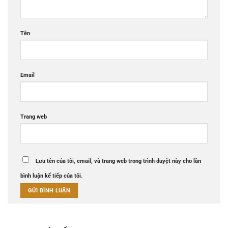
Tên
Email
Trang web
Lưu tên của tôi, email, và trang web trong trình duyệt này cho lần
bình luận kế tiếp của tôi.