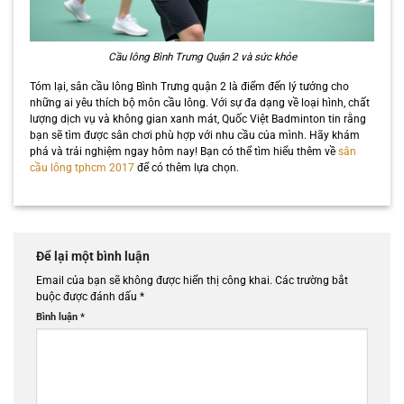
Cầu lông Bình Trưng Quận 2 và sức khỏe
Tóm lại, sân cầu lông Bình Trưng quận 2 là điểm đến lý tưởng cho
những ai yêu thích bộ môn cầu lông. Với sự đa dạng về loại hình, chất
lượng dịch vụ và không gian xanh mát, Quốc Việt Badminton tin rằng
bạn sẽ tìm được sân chơi phù hợp với nhu cầu của mình. Hãy khám
phá và trải nghiệm ngay hôm nay! Bạn có thể tìm hiểu thêm về
sân
cầu lông tphcm 2017
để có thêm lựa chọn.
Để lại một bình luận
Email của bạn sẽ không được hiển thị công khai.
Các trường bắt
buộc được đánh dấu
*
Bình luận
*