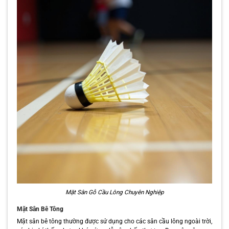
Mặt Sân Gỗ Cầu Lông Chuyên Nghiệp
Mặt Sân Bê Tông
Mặt sân bê tông thường được sử dụng cho các sân cầu lông ngoài trời,