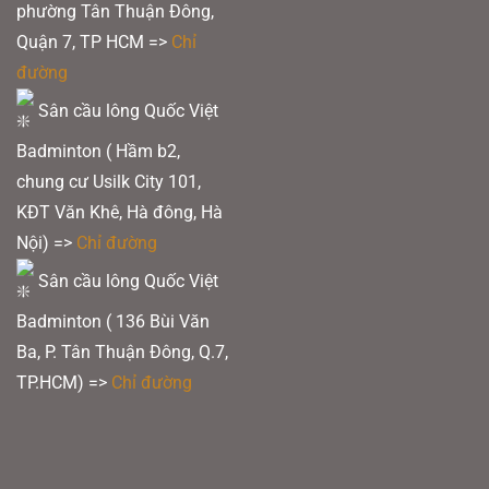
phường Tân Thuận Đông,
Quận 7, TP HCM
=>
Chỉ
đường
Sân cầu lông Quốc Việt
Badminton ( Hầm b2,
chung cư Usilk City 101,
KĐT Văn Khê, Hà đông, Hà
Nội) =>
Chỉ đường
Sân cầu lông Quốc Việt
Badminton ( 136 Bùi Văn
Ba, P. Tân Thuận Đông, Q.7,
TP.HCM) =>
Chỉ đường