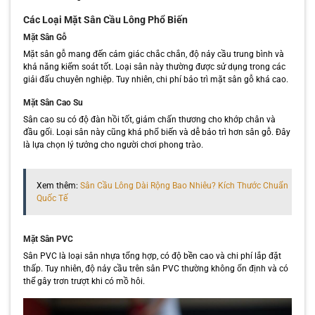
Các Loại Mặt Sân Cầu Lông Phổ Biến
Mặt Sân Gỗ
Mặt sân gỗ mang đến cảm giác chắc chắn, độ nảy cầu trung bình và
khả năng kiểm soát tốt. Loại sân này thường được sử dụng trong các
giải đấu chuyên nghiệp. Tuy nhiên, chi phí bảo trì mặt sân gỗ khá cao.
Mặt Sân Cao Su
Sân cao su có độ đàn hồi tốt, giảm chấn thương cho khớp chân và
đầu gối. Loại sân này cũng khá phổ biến và dễ bảo trì hơn sân gỗ. Đây
là lựa chọn lý tưởng cho người chơi phong trào.
Xem thêm:
Sân Cầu Lông Dài Rộng Bao Nhiêu? Kích Thước Chuẩn
Quốc Tế
Mặt Sân PVC
Sân PVC là loại sân nhựa tổng hợp, có độ bền cao và chi phí lắp đặt
thấp. Tuy nhiên, độ nảy cầu trên sân PVC thường không ổn định và có
thể gây trơn trượt khi có mồ hôi.