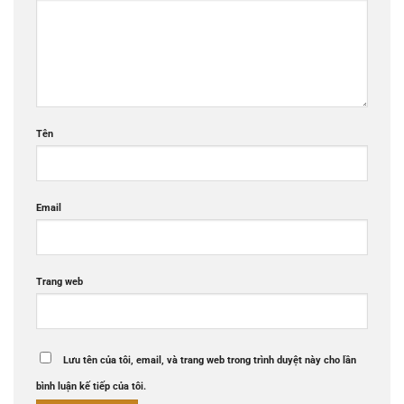
Tên
Email
Trang web
Lưu tên của tôi, email, và trang web trong trình duyệt này cho lần
bình luận kế tiếp của tôi.