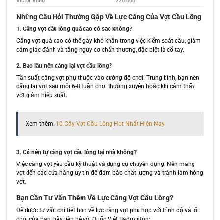
Victor V880
220.000
Những Câu Hỏi Thường Gặp Về Lực Căng Của Vợt Cầu Lông
1. Căng vợt cầu lông quá cao có sao không?
Căng vợt quá cao có thể gây khó khăn trong việc kiểm soát cầu, giảm
cảm giác đánh và tăng nguy cơ chấn thương, đặc biệt là cổ tay.
2. Bao lâu nên căng lại vợt cầu lông?
Tần suất căng vợt phụ thuộc vào cường độ chơi. Trung bình, bạn nên
căng lại vợt sau mỗi 6-8 tuần chơi thường xuyên hoặc khi cảm thấy
vợt giảm hiệu suất.
Xem thêm:
10 Cây Vợt Cầu Lông Hot Nhất Hiện Nay
3. Có nên tự căng vợt cầu lông tại nhà không?
Việc căng vợt yêu cầu kỹ thuật và dụng cụ chuyên dụng. Nên mang
vợt đến các cửa hàng uy tín để đảm bảo chất lượng và tránh làm hỏng
vợt.
Bạn Cần Tư Vấn Thêm Về Lực Căng Vợt Cầu Lông?
Để được tư vấn chi tiết hơn về lực căng vợt phù hợp với trình độ và lối
chơi của bạn, hãy liên hệ với Quốc Việt Badminton: