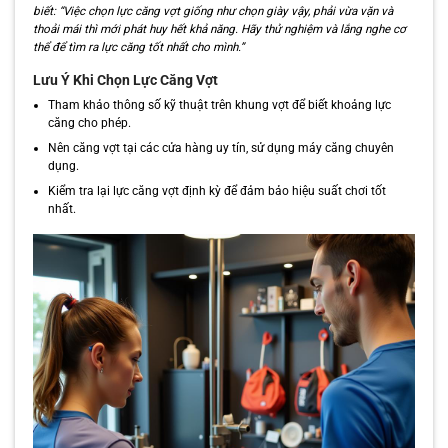
biết: “Việc chọn lực căng vợt giống như chọn giày vậy, phải vừa vặn và
thoải mái thì mới phát huy hết khả năng. Hãy thử nghiệm và lắng nghe cơ
thể để tìm ra lực căng tốt nhất cho mình.”
Lưu Ý Khi Chọn Lực Căng Vợt
Tham khảo thông số kỹ thuật trên khung vợt để biết khoảng lực
căng cho phép.
Nên căng vợt tại các cửa hàng uy tín, sử dụng máy căng chuyên
dụng.
Kiểm tra lại lực căng vợt định kỳ để đảm bảo hiệu suất chơi tốt
nhất.