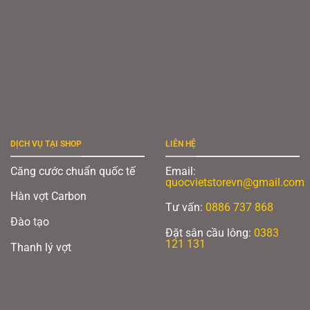
DỊCH VỤ TẠI SHOP
LIÊN HỆ
Căng cước chuẩn quốc tế
Email:
quocvietstorevn@gmail.com
Hàn vợt Carbon
Tư vấn:
0886 737 868
Đào tạo
Đặt sân cầu lông:
0383
121 131
Thanh lý vợt