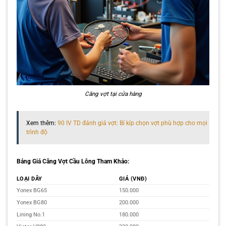
Căng vợt tại cửa hàng
Xem thêm:
90 IV TD đánh giá vợt: Bí kíp chọn vợt phù hợp cho mọi
trình độ
Bảng Giá Căng Vợt Cầu Lông Tham Khảo:
LOẠI DÂY
GIÁ (VNĐ)
Yonex BG65
150.000
Yonex BG80
200.000
Lining No.1
180.000