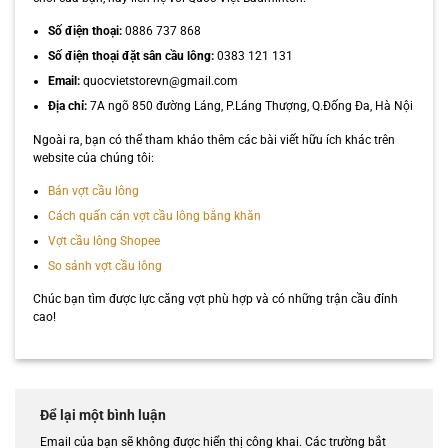
Số điện thoại:
0886 737 868
Số điện thoại đặt sân cầu lông:
0383 121 131
Email:
quocvietstorevn@gmail.com
Địa chỉ:
7A ngõ 850 đường Láng, P.Láng Thượng, Q.Đống Đa, Hà Nội
Ngoài ra, bạn có thể tham khảo thêm các bài viết hữu ích khác trên
website của chúng tôi:
Bán vợt cầu lông
Cách quấn cán vợt cầu lông bằng khăn
Vợt cầu lông Shopee
So sánh vợt cầu lông
Chúc bạn tìm được lực căng vợt phù hợp và có những trận cầu đỉnh
cao!
Để lại một bình luận
Email của bạn sẽ không được hiển thị công khai.
Các trường bắt