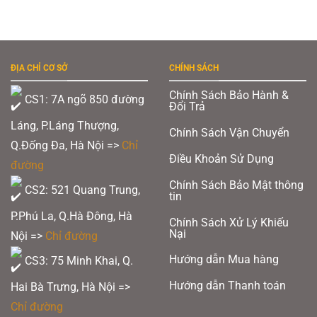
ĐỊA CHỈ CƠ SỞ
CHÍNH SÁCH
Chính Sách Bảo Hành &
CS1: 7A ngõ 850 đường
Đổi Trả
Láng, P.Láng Thượng,
Chính Sách Vận Chuyển
Q.Đống Đa, Hà Nội =>
Chỉ
Điều Khoản Sử Dụng
đường
Chính Sách Bảo Mật thông
CS2: 521 Quang Trung,
tin
P.Phú La, Q.Hà Đông, Hà
Chính Sách Xử Lý Khiếu
Nại
Nội =>
Chỉ đường
Hướng dẫn Mua hàng
CS3: 75 Minh Khai, Q.
Hướng dẫn Thanh toán
Hai Bà Trưng, Hà Nội =>
Chỉ đường