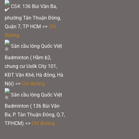
CS4: 136 Bùi Văn Ba,
phường Tân Thuận Đông,
Quận 7, TP HCM
=>
Chỉ
đường
Sân cầu lông Quốc Việt
Badminton ( Hầm b2,
chung cư Usilk City 101,
KĐT Văn Khê, Hà đông, Hà
Nội) =>
Chỉ đường
Sân cầu lông Quốc Việt
Badminton ( 136 Bùi Văn
Ba, P. Tân Thuận Đông, Q.7,
TP.HCM) =>
Chỉ đường