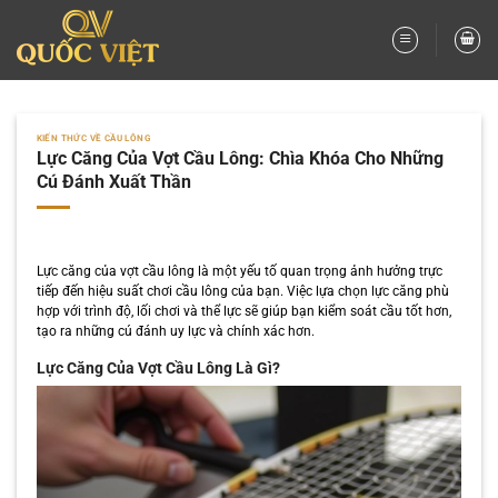
Bỏ
qua
nội
dung
KIẾN THỨC VỀ CẦU LÔNG
Lực Căng Của Vợt Cầu Lông: Chìa Khóa Cho Những
Cú Đánh Xuất Thần
Lực căng của vợt cầu lông là một yếu tố quan trọng ảnh hưởng trực
tiếp đến hiệu suất chơi cầu lông của bạn. Việc lựa chọn lực căng phù
hợp với trình độ, lối chơi và thể lực sẽ giúp bạn kiểm soát cầu tốt hơn,
tạo ra những cú đánh uy lực và chính xác hơn.
Lực Căng Của Vợt Cầu Lông Là Gì?