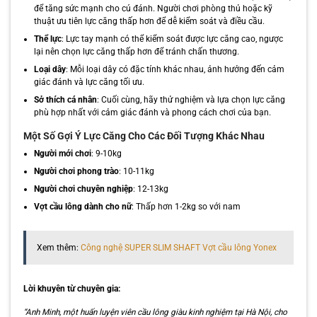
để tăng sức mạnh cho cú đánh. Người chơi phòng thủ hoặc kỹ
thuật ưu tiên lực căng thấp hơn để dễ kiểm soát và điều cầu.
Thể lực
: Lực tay mạnh có thể kiểm soát được lực căng cao, ngược
lại nên chọn lực căng thấp hơn để tránh chấn thương.
Loại dây
: Mỗi loại dây có đặc tính khác nhau, ảnh hưởng đến cảm
giác đánh và lực căng tối ưu.
Sở thích cá nhân
: Cuối cùng, hãy thử nghiệm và lựa chọn lực căng
phù hợp nhất với cảm giác đánh và phong cách chơi của bạn.
Một Số Gợi Ý Lực Căng Cho Các Đối Tượng Khác Nhau
Người mới chơi
: 9-10kg
Người chơi phong trào
: 10-11kg
Người chơi chuyên nghiệp
: 12-13kg
Vợt cầu lông dành cho nữ
: Thấp hơn 1-2kg so với nam
Xem thêm:
Công nghệ SUPER SLIM SHAFT Vợt cầu lông Yonex
Lời khuyên từ chuyên gia:
“Anh Minh, một huấn luyện viên cầu lông giàu kinh nghiệm tại Hà Nội, cho