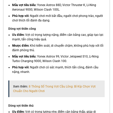
Mẫu vợt tiêu biểu:
Yonex Astrox 88D, Victor Thruster K, Li-Ning
Aeronaut 9000, Wilson Clash 100L.
Phù hợp với:
Người chơi mới bắt đầu, người chơi phong trào, người
chơi thích lối đánh đa dạng.
Dòng vợt thiên công
Ưu điểm:
Vợt có trọng lượng nặng, điểm cân bằng cao, giúp tạo lực
mạnh, tấn công hiệu quả.
Nhược điểm:
Khó kiểm soát, di chuyển chậm, không phù hợp với lối
đánh phòng thủ.
Mẫu vợt tiêu biểu:
Yonex Astrox 99, Victor Jetspeed S10, Li-Ning
Turbo Charging 9000, Wilson Clash 100.
Phù hợp với:
Người chơi có sức mạnh, thích tấn công, đánh cầu
nặng, nhanh.
Xem thêm:
8 Thông Số Trong Vợt Cầu Lông: Bí Kíp Chọn Vợt
Chuẩn Cho Người Chơi
Dòng vợt thiên thủ
Ưu điểm:
Vợt có trọng lượng nhẹ, điểm cân bằng thấp, giúp di