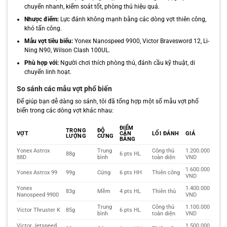
chuyển nhanh, kiểm soát tốt, phòng thủ hiệu quả.
Nhược điểm:
Lực đánh không mạnh bằng các dòng vợt thiên công,
khó tấn công.
Mẫu vợt tiêu biểu:
Yonex Nanospeed 9900, Victor Bravesword 12, Li-
Ning N90, Wilson Clash 100UL.
Phù hợp với:
Người chơi thích phòng thủ, đánh cầu kỹ thuật, di
chuyển linh hoạt.
So sánh các mẫu vợt phổ biến
Để giúp bạn dễ dàng so sánh, tôi đã tổng hợp một số mẫu vợt phổ
biến trong các dòng vợt khác nhau:
ĐIỂM
TRỌNG
ĐỘ
VỢT
CÂN
LỐI ĐÁNH
GIÁ
LƯỢNG
CỨNG
BẰNG
Yonex Astrox
Trung
Công thủ
1.200.000
88g
6 pts HL
88D
bình
toàn diện
VND
1.600.000
Yonex Astrox 99
99g
Cứng
6 pts HH
Thiên công
VND
Yonex
1.400.000
83g
Mềm
4 pts HL
Thiên thủ
Nanospeed 9900
VND
Trung
Công thủ
1.100.000
Victor Thruster K
85g
6 pts HL
bình
toàn diện
VND
Victor Jetspeed
1.500.000