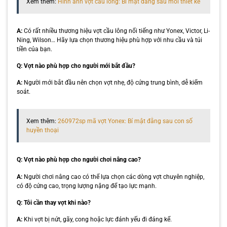
Xem thêm:
Hình ảnh vợt cầu lông: Bí mật đằng sau mỗi thiết kế
A:
Có rất nhiều thương hiệu vợt cầu lông nổi tiếng như Yonex, Victor, Li-
Ning, Wilson… Hãy lựa chọn thương hiệu phù hợp với nhu cầu và túi
tiền của bạn.
Q: Vợt nào phù hợp cho người mới bắt đầu?
A:
Người mới bắt đầu nên chọn vợt nhẹ, độ cứng trung bình, dễ kiểm
soát.
Xem thêm:
260972sp mã vợt Yonex: Bí mật đằng sau con số
huyền thoại
Q: Vợt nào phù hợp cho người chơi nâng cao?
A:
Người chơi nâng cao có thể lựa chọn các dòng vợt chuyên nghiệp,
có độ cứng cao, trọng lượng nặng để tạo lực mạnh.
Q: Tôi cần thay vợt khi nào?
A:
Khi vợt bị nứt, gãy, cong hoặc lực đánh yếu đi đáng kể.