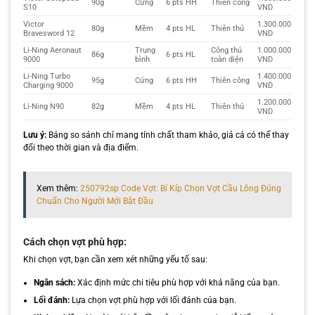
90g
Cứng
6 pts HH
Thiên công
S10
VND
Victor
1.300.000
80g
Mềm
4 pts HL
Thiên thủ
Bravesword 12
VND
Li-Ning Aeronaut
Trung
Công thủ
1.000.000
86g
6 pts HL
9000
bình
toàn diện
VND
Li-Ning Turbo
1.400.000
95g
Cứng
6 pts HH
Thiên công
Charging 9000
VND
1.200.000
Li-Ning N90
82g
Mềm
4 pts HL
Thiên thủ
VND
Lưu ý:
Bảng so sánh chỉ mang tính chất tham khảo, giá cả có thể thay
đổi theo thời gian và địa điểm.
Xem thêm:
250792sp Code Vợt: Bí Kíp Chọn Vợt Cầu Lông Đúng
Chuẩn Cho Người Mới Bắt Đầu
Cách chọn vợt phù hợp:
Khi chọn vợt, bạn cần xem xét những yếu tố sau:
Ngân sách:
Xác định mức chi tiêu phù hợp với khả năng của bạn.
Lối đánh:
Lựa chọn vợt phù hợp với lối đánh của bạn.