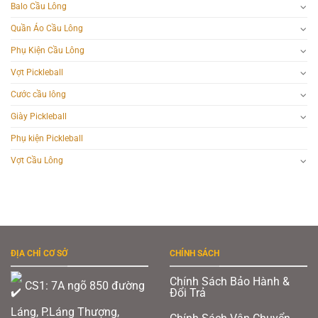
Balo Cầu Lông
Quần Áo Cầu Lông
Phụ Kiện Cầu Lông
Vợt Pickleball
Cước cầu lông
Giày Pickleball
Phụ kiện Pickleball
Vợt Cầu Lông
ĐỊA CHỈ CƠ SỞ
CHÍNH SÁCH
Chính Sách Bảo Hành &
CS1: 7A ngõ 850 đường
Đổi Trả
Láng, P.Láng Thượng,