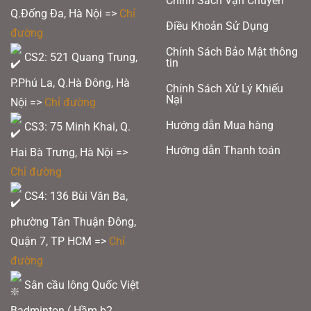
Chính Sách Vận Chuyển
Q.Đống Đa, Hà Nội =>
Chỉ
Điều Khoản Sử Dụng
đường
Chính Sách Bảo Mật thông
CS2: 521 Quang Trung,
tin
P.Phú La, Q.Hà Đông, Hà
Chính Sách Xử Lý Khiếu
Nại
Nội =>
Chỉ đường
Hướng dẫn Mua hàng
CS3: 75 Minh Khai, Q.
Hướng dẫn Thanh toán
Hai Bà Trưng, Hà Nội =>
Chỉ đường
CS4: 136 Bùi Văn Ba,
phường Tân Thuận Đông,
Quận 7, TP HCM
=>
Chỉ
đường
Sân cầu lông Quốc Việt
Badminton ( Hầm b2,