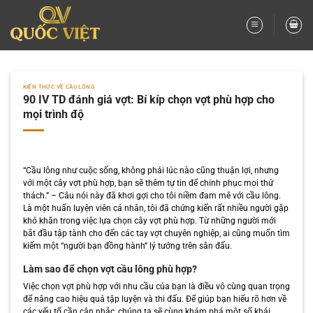
Bỏ
qua
nội
dung
KIẾN THỨC VỀ CẦU LÔNG
90 IV TD đánh giá vợt: Bí kíp chọn vợt phù hợp cho
mọi trình độ
“Cầu lông như cuộc sống, không phải lúc nào cũng thuận lợi, nhưng
với một cây vợt phù hợp, bạn sẽ thêm tự tin để chinh phục mọi thử
thách.” – Câu nói này đã khơi gợi cho tôi niềm đam mê với cầu lông.
Là một huấn luyện viên cá nhân, tôi đã chứng kiến rất nhiều người gặp
khó khăn trong việc lựa chọn cây vợt phù hợp. Từ những người mới
bắt đầu tập tành cho đến các tay vợt chuyên nghiệp, ai cũng muốn tìm
kiếm một “người bạn đồng hành” lý tưởng trên sân đấu.
Làm sao để chọn vợt cầu lông phù hợp?
Việc chọn vợt phù hợp với nhu cầu của bạn là điều vô cùng quan trọng
để nâng cao hiệu quả tập luyện và thi đấu. Để giúp bạn hiểu rõ hơn về
các yếu tố cần cân nhắc, chúng ta sẽ cùng khám phá một số khái