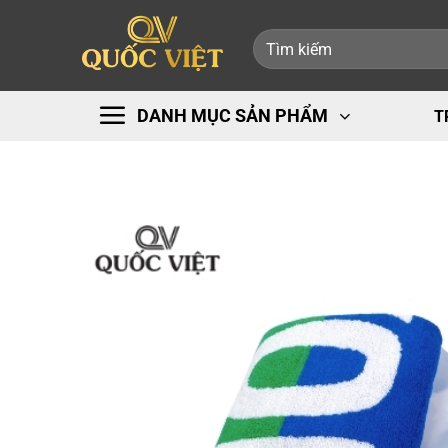
Bỏ
Tìm
qua
kiếm:
nội
dung
DANH MỤC SẢN PHẨM
T