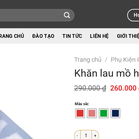
Ho
RANG CHỦ
ĐÀO TẠO
TIN TỨC
LIÊN HỆ
GIỚI THI
Trang chủ
/
Phụ Kiện 
Khăn lau mồ h
Giá
290.000
₫
260.000
gốc
là:
Màu sắc
290.000 
Khăn lau mồ hôi thể thao Yonex số l