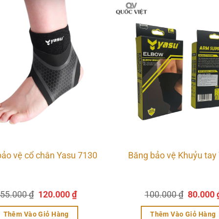
bảo vệ cổ chân Yasu 7130
Băng bảo vệ Khuỷu tay
Giá
Giá
Giá
55.000
₫
120.000
₫
100.000
₫
80.000
gốc
hiện
gốc
là:
tại
là:
Thêm Vào Giỏ Hàng
Thêm Vào Giỏ Hàng