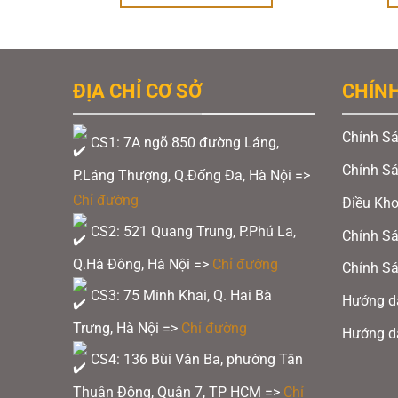
70.000 ₫.
là:
.
là:
40.000 ₫.
170.000 ₫.
ĐỊA CHỈ CƠ SỞ
CHÍN
Chính Sá
CS1: 7A ngõ 850 đường Láng,
Chính S
P.Láng Thượng, Q.Đống Đa, Hà Nội =>
Chỉ đường
Điều Kh
CS2: 521 Quang Trung, P.Phú La,
Chính Sá
Q.Hà Đông, Hà Nội =>
Chỉ đường
Chính Sá
CS3: 75 Minh Khai, Q. Hai Bà
Hướng d
Trưng, Hà Nội =>
Chỉ đường
Hướng d
CS4: 136 Bùi Văn Ba, phường Tân
Thuận Đông, Quận 7, TP HCM
=>
Chỉ