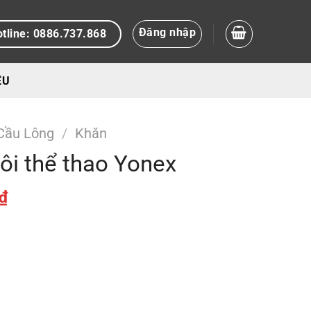
Đăng nhập
tline: 0886.737.868
ỆU
Cầu Lông
/
Khăn
ôi thể thao Yonex
Giá
₫
hiện
tại
₫.
là:
260.000 ₫.
ượng