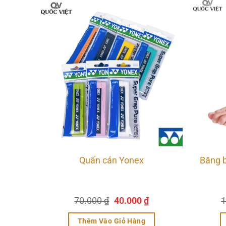
nex
Quấn cán Yonex
Băng 
Giá
Giá
Giá
70.000
₫
40.000
₫
1
₫
gốc
hiện
hiện
là:
tại
tại
Thêm Vào Giỏ Hàng