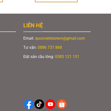
 ₫.
là:
110.000 ₫.
là:
80.000 ₫.
75.000 ₫.
Sản
phẩm
này
LIÊN HỆ
có
nhiều
Email:
quocvietstorevn@gmail.com
biến
thể.
Tư vấn:
0886 737 868
Các
Đặt sân cầu lông:
0383 121 131
tùy
chọn
có
thể
được
chọn
trên
trang