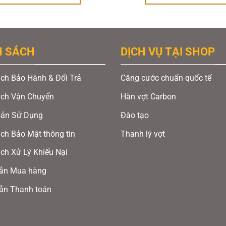
155.000 ₫.
là:
100.000
120.000 ₫.
H SÁCH
DỊCH VỤ TẠI SHOP
ch Bảo Hành & Đổi Trả
Căng cước chuẩn quốc tế
ách Vận Chuyển
Hàn vợt Carbon
oản Sử Dụng
Đào tạo
ch Bảo Mật thông tin
Thanh lý vợt
ch Xử Lý Khiếu Nại
ẫn Mua hàng
ẫn Thanh toán