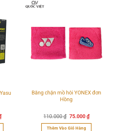
Băng chặn mồ hôi YONEX đơn
 Yasu
Hồng
Giá
Giá
Giá
₫
110.000
₫
75.000
₫
hiện
gốc
hiện
tại
là:
tại
Thêm Vào Giỏ Hàng