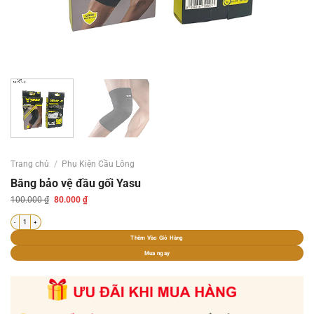
Trang chủ
/
Phụ Kiện Cầu Lông
Băng bảo vệ đầu gối Yasu
Giá
Giá
100.000
₫
80.000
₫
gốc
hiện
là:
tại
Băng bảo vệ đầu gối Yasu số lượng
100.000 ₫.
là:
80.000 ₫.
Thêm Vào Giỏ Hàng
Mua ngay