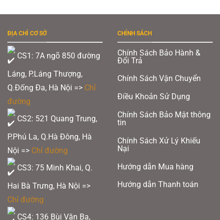
phẩm
này
có
nhiều
biến
ĐỊA CHỈ CƠ SỞ
CHÍNH SÁCH
thể.
Các
Chính Sách Bảo Hành &
tùy
CS1: 7A ngõ 850 đường
Đổi Trả
chọn
có
Láng, P.Láng Thượng,
thể
Chính Sách Vận Chuyển
được
Q.Đống Đa, Hà Nội =>
Chỉ
chọn
Điều Khoản Sử Dụng
trên
đường
trang
sản
Chính Sách Bảo Mật thông
CS2: 521 Quang Trung,
phẩm
tin
P.Phú La, Q.Hà Đông, Hà
Chính Sách Xử Lý Khiếu
Nại
Nội =>
Chỉ đường
Hướng dẫn Mua hàng
CS3: 75 Minh Khai, Q.
Hướng dẫn Thanh toán
Hai Bà Trưng, Hà Nội =>
Chỉ đường
CS4: 136 Bùi Văn Ba,