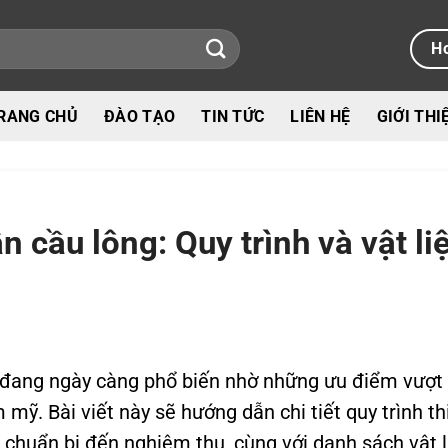
Ho
RANG CHỦ
ĐÀO TẠO
TIN TỨC
LIÊN HỆ
GIỚI THI
n cầu lông: Quy trình và vật li
g đang ngày càng phổ biến nhờ những ưu điểm vượt
 mỹ. Bài viết này sẽ hướng dẫn chi tiết quy trình th
 chuẩn bị đến nghiệm thu, cùng với danh sách vật l