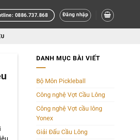
Đăng nhập
tline: 0886.737.868
ỆU
DANH MỤC BÀI VIẾT
ệu
Bộ Môn Pickleball
Công nghệ Vợt Cầu Lông
Công nghệ Vợt cầu lông
Yonex
i
Giải Đấu Cầu Lông
iệu