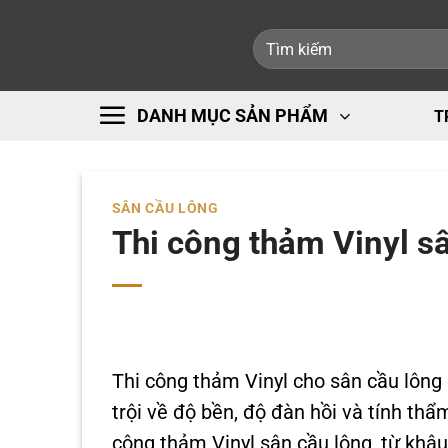
Bỏ
Tìm
qua
kiếm:
nội
dung
DANH MỤC SẢN PHẨM
T
SÂN CẦU LÔNG
Thi công thảm Vinyl sâ
Thi công thảm Vinyl cho sân cầu lôn
trội về độ bền, độ đàn hồi và tính thẩm
công thảm Vinyl sân cầu lông, từ khâu