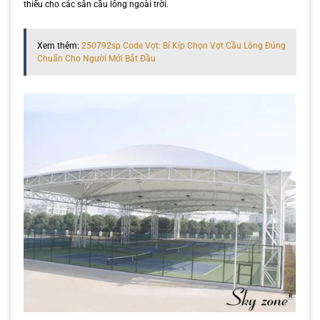
thiếu cho các sân cầu lông ngoài trời.
Xem thêm:
250792sp Code Vợt: Bí Kíp Chọn Vợt Cầu Lông Đúng
Chuẩn Cho Người Mới Bắt Đầu