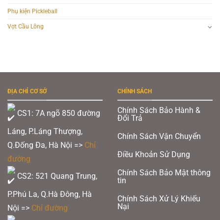
Phụ kiện Pickleball
Vợt Cầu Lông
ĐỊA CHỈ CƠ SỞ
CHÍNH SÁCH
Chính Sách Bảo Hành &
CS1: 7A ngõ 850 đường
Đổi Trả
Láng, P.Láng Thượng,
Chính Sách Vận Chuyển
Q.Đống Đa, Hà Nội =>
Chỉ
Điều Khoản Sử Dụng
đường
Chính Sách Bảo Mật thông
CS2: 521 Quang Trung,
tin
P.Phú La, Q.Hà Đông, Hà
Chính Sách Xử Lý Khiếu
Nại
Nội =>
Chỉ đường