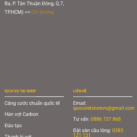
Ba, P. Tân Thuận Đông, Q.7,
TP.HCM) =>
Chỉ đường
DỊCH VỤ TẠI SHOP
LIÊN HỆ
Căng cước chuẩn quốc tế
Email:
quocvietstorevn@gmail.com
Hàn vợt Carbon
Tư vấn:
0886 737 868
Đào tạo
Đặt sân cầu lông:
0383
121 131
Thanh lý vợt