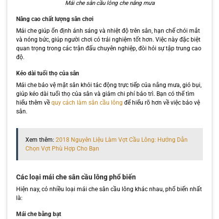
Mái che sân cầu lông che nắng mưa
Nâng cao chất lượng sân chơi
Mái che giúp ổn định ánh sáng và nhiệt độ trên sân, hạn chế chói mắt
và nóng bức, giúp người chơi có trải nghiệm tốt hơn. Việc này đặc biệt
quan trọng trong các trận đấu chuyên nghiệp, đòi hỏi sự tập trung cao
độ.
Kéo dài tuổi thọ của sân
Mái che bảo vệ mặt sân khỏi tác động trực tiếp của nắng mưa, gió bụi,
giúp kéo dài tuổi thọ của sân và giảm chi phí bảo trì. Bạn có thể tìm
hiểu thêm về
quy cách làm sân cầu lông
để hiểu rõ hơn về việc bảo vệ
sân.
Xem thêm:
2018 Nguyên Liệu Làm Vợt Cầu Lông: Hướng Dẫn
Chọn Vợt Phù Hợp Cho Bạn
Các loại mái che sân cầu lông phổ biến
Hiện nay, có nhiều loại mái che sân cầu lông khác nhau, phổ biến nhất
là:
Mái che bằng bạt