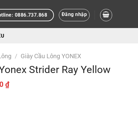
Đăng nhập
tline: 0886.737.868
ỆU
Lông
/
Giày Cầu Lông YONEX
 Yonex Strider Ray Yellow
Giá
00
₫
hiện
tại
00 ₫.
là:
639.000 ₫.
Yellow số lượng