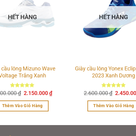
c khi di chuyển liên tục.
HẾT HÀNG
HẾT HÀNG
 cầu lông Mizuno Wave
Giày cầu lông Yonex Ecli
Voltage Trắng Xanh
2023 Xanh Dương
Giá
Giá
Giá
500.000
Được xếp
₫
2.150.000
₫
2.600.000
Được xếp
₫
2.450.0
hạng
5.00
hạng
5.00
gốc
hiện
gốc
5 sao
5 sao
là:
tại
là:
Thêm Vào Giỏ Hàng
Thêm Vào Giỏ Hàng
2.500.000 ₫.
là:
2.600.00
2.150.000 ₫.
Sản
Sản
phẩm
phẩm
này
này