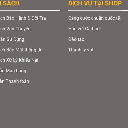
H SÁCH
DỊCH VỤ TẠI SHOP
có
có
nhiều
nhiều
ch Bảo Hành & Đổi Trả
Căng cước chuẩn quốc tế
biến
biến
thể.
thể.
ách Vận Chuyển
Hàn vợt Carbon
Các
Các
oản Sử Dụng
Đào tạo
tùy
tùy
ch Bảo Mật thông tin
Thanh lý vợt
chọn
chọn
có
có
ch Xử Lý Khiếu Nại
thể
thể
ẫn Mua hàng
được
được
ẫn Thanh toán
chọn
chọn
trên
trên
lông Yonex Strider Ray Yellow
trang
trang
sản
sản
phẩm
phẩm
ber Cup 2026