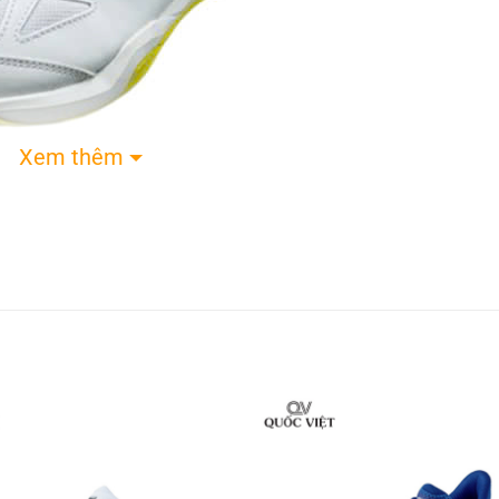
Xem thêm
lông Yonex Strider Ray Yellow
n thân giày được làm từ sợi tổng hợp nhẹ, thoáng k
u khi mang trong thời gian dài. Chất liệu này có