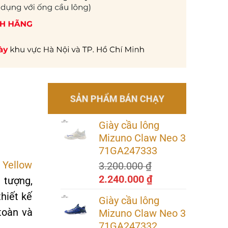
SẢN PHẨM BÁN CHẠY
Giày cầu lông
Mizuno Claw Neo 3
71GA247333
 Yellow
3.200.000
₫
Giá
Giá
2.240.000
₫
 tượng,
gốc
hiện
hiết kế
Giày cầu lông
là:
tại
toàn và
Mizuno Claw Neo 3
3.200.000 ₫.
là:
71GA247332