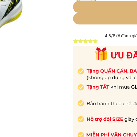
4.8/5 (6 đánh gi
4.83
6
trên 5
dựa trên
đánh giá