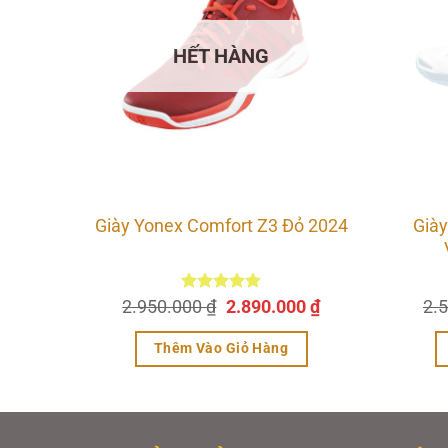
cao, chống mài mòn tốt và chịu được áp lự
HẾT HÀNG
Giày
Giày Yonex Comfort Z3 Đỏ 2024
aru
Giá
Giá
Giá
₫
2.950.000
Được xếp
₫
2.890.000
₫
2.
hiện
hạng
5.00
gốc
hiện
5 sao
tại
là:
tại
Thêm Vào Giỏ Hàng
.
là:
2.950.000 ₫.
là:
499.000 ₫.
2.890.000 ₫.
Sản
phẩm
này