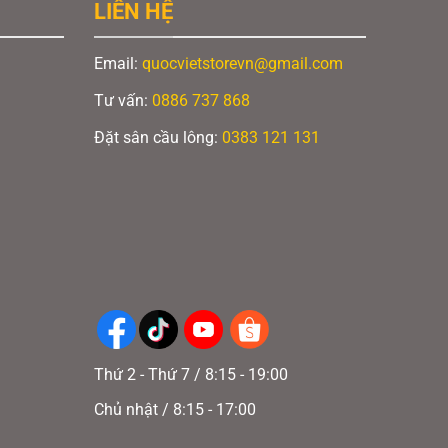
LIÊN HỆ
có
nhiều
Email:
quocvietstorevn@gmail.com
biến
thể.
Tư vấn:
0886 737 868
Các
Đặt sân cầu lông:
0383 121 131
tùy
chọn
có
thể
được
chọn
trên
trang
Thứ 2 - Thứ 7 / 8:15 - 19:00
sản
phẩm
Chủ nhật / 8:15 - 17:00