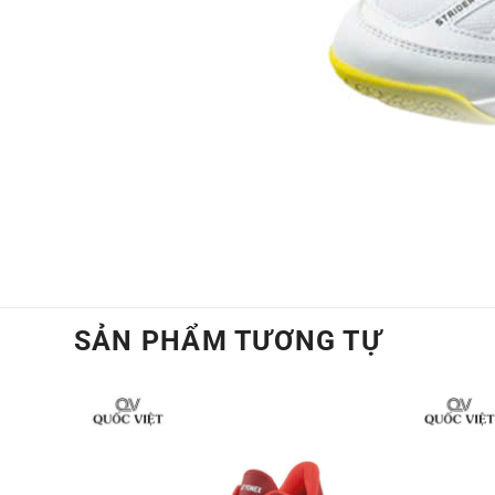
SẢN PHẨM TƯƠNG TỰ
Giày cầu 
Thiết kế hiện đại, chất liệu cao cấp Phầ
ôm chân tối ưu mà vẫn đảm bảo sự dễ chị