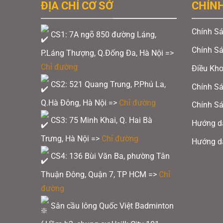
ĐỊA CHỈ CƠ SỞ
CHÍN
có
nhiều
Chính Sá
CS1: 7A ngõ 850 đường Láng,
biến
thể.
Chính S
P.Láng Thượng, Q.Đống Đa, Hà Nội =>
Các
Chỉ đường
Điều Kh
tùy
CS2: 521 Quang Trung, P.Phú La,
Chính Sá
chọn
Q.Hà Đông, Hà Nội =>
Chỉ đường
có
Chính Sá
thể
CS3: 75 Minh Khai, Q. Hai Bà
Hướng d
được
Trưng, Hà Nội =>
Chỉ đường
Hướng d
chọn
CS4: 136 Bùi Văn Ba, phường Tân
trên
Giày cầu 
trang
Thuận Đông, Quận 7, TP HCM
=>
Chỉ
sản
đường
phẩm
Sân cầu lông Quốc Việt Badminton
Xem thêm:
Giải đấu Thomas Cup và U