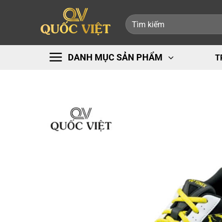
Bỏ
Tìm
qua
kiếm:
nội
dung
DANH MỤC SẢN PHẨM
T