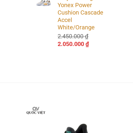
là:
tại
Yonex Power
3.350.000 ₫.
là:
Cushion Cascade
2.950.000 ₫.
Accel
White/Orange
2.450.000
₫
Giá
Giá
2.050.000
₫
gốc
hiện
là:
tại
2.450.000 ₫.
là:
2.050.000 ₫.
hí, giúp
 độ bền