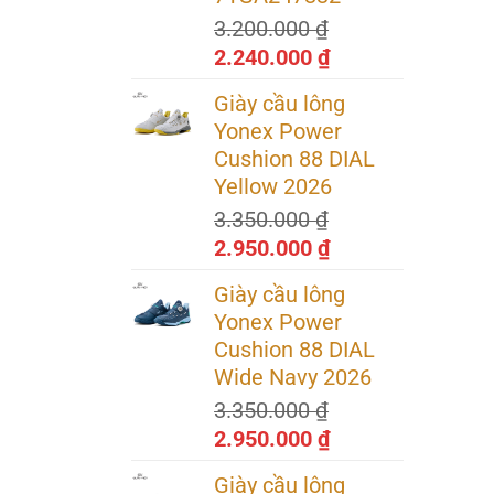
2.240.000 ₫.
3.200.000
₫
Giá
Giá
2.240.000
₫
gốc
hiện
Giày cầu lông
là:
tại
Yonex Power
3.200.000 ₫.
là:
Cushion 88 DIAL
2.240.000 ₫.
Yellow 2026
3.350.000
₫
Giá
Giá
2.950.000
₫
gốc
hiện
Giày cầu lông
là:
tại
Yonex Power
3.350.000 ₫.
là:
Cushion 88 DIAL
2.950.000 ₫.
Wide Navy 2026
3.350.000
₫
Giá
Giá
2.950.000
₫
gốc
hiện
Giày cầu lông