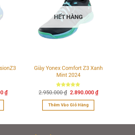
HẾT HÀNG
psionZ3
Giày Yonex Comfort Z3 Xanh
Mint 2024
Giá
Giá
Giá
00
₫
2.950.000
Được xếp
₫
2.890.000
₫
hạng
5.00
hiện
gốc
hiện
5 sao
tại
là:
tại
Thêm Vào Giỏ Hàng
0 ₫.
là:
2.950.000 ₫.
là:
2.450.000 ₫.
2.890.000 ₫.
Sản
phẩm
này