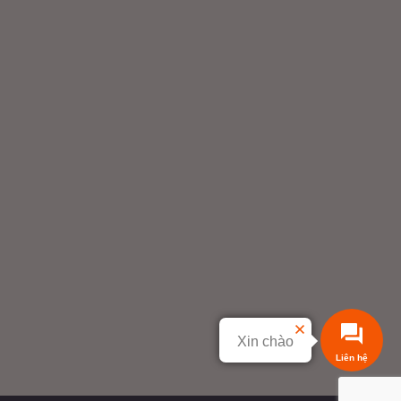
rợ giảm
 sẽ hấp
rì trọng
g người
bạn đang
hông thể
Xin chào
Liên hệ