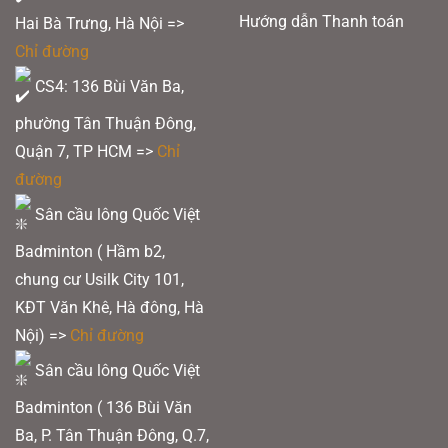
trang
Hướng dẫn Thanh toán
Hai Bà Trưng, Hà Nội =>
sản
Chỉ đường
phẩm
CS4: 136 Bùi Văn Ba,
phường Tân Thuận Đông,
Quận 7, TP HCM
=>
Chỉ
đường
Sân cầu lông Quốc Việt
Badminton ( Hầm b2,
chung cư Usilk City 101,
KĐT Văn Khê, Hà đông, Hà
Nội) =>
Chỉ đường
Sân cầu lông Quốc Việt
Badminton ( 136 Bùi Văn
Ba, P. Tân Thuận Đông, Q.7,