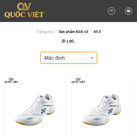
Bỏ
qua
nội
dung
Trang chủ
/
Sản phẩm Kích cỡ
/
45.5
LỌC