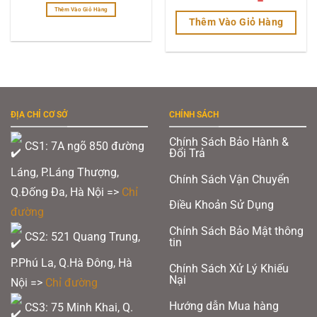
639.000 ₫.
trên
5 sao
gốc
hiện
Thêm Vào Giỏ Hàng
là:
tại
Thêm Vào Giỏ Hàng
trang
1.090.000 ₫.
là:
Sản
639.000 ₫
sản
Sản
phẩm
này
phẩm
phẩm
có
nhiều
này
biến
có
thể.
Các
ĐỊA CHỈ CƠ SỞ
CHÍNH SÁCH
nhiều
tùy
chọn
biến
Chính Sách Bảo Hành &
có
CS1: 7A ngõ 850 đường
Đổi Trả
thể
thể.
được
Láng, P.Láng Thượng,
chọn
Các
Chính Sách Vận Chuyển
trên
Q.Đống Đa, Hà Nội =>
Chỉ
tùy
trang
Điều Khoản Sử Dụng
sản
đường
chọn
phẩm
Chính Sách Bảo Mật thông
có
CS2: 521 Quang Trung,
tin
thể
P.Phú La, Q.Hà Đông, Hà
Chính Sách Xử Lý Khiếu
được
Nại
Nội =>
Chỉ đường
chọn
Hướng dẫn Mua hàng
CS3: 75 Minh Khai, Q.
trên