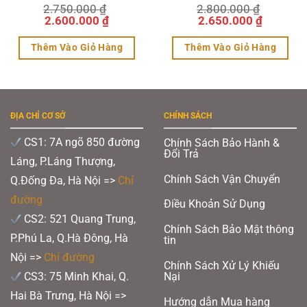
2.750.000
Được xếp
₫
2.800.000
Được xếp
₫
Giá
hạng
5.00
Giá
Giá
hạng
5.00
Giá
2.600.000
₫
2.650.000
₫
5 sao
5 sao
gốc
hiện
gốc
hiện
là:
tại
là:
tại
Thêm Vào Giỏ Hàng
Thêm Vào Giỏ Hàng
2.750.000 ₫.
là:
2.800.000 ₫.
là:
0 ₫.
2.600.000 ₫.
2.650.00
Sản
Sản
phẩm
phẩm
này
này
ĐỊA CHỈ CƠ SỞ
CHÍNH SÁCH
có
có
nhiều
nhiều
CS1: 7A ngõ 850 đường
Chính Sách Bảo Hành &
Đổi Trả
biến
biến
Láng, P.Láng Thượng,
thể.
thể.
Chính Sách Vận Chuyển
Q.Đống Đa, Hà Nội =>
Chỉ
Các
Các
đường
Điều Khoản Sử Dụng
tùy
tùy
CS2: 521 Quang Trung,
Chính Sách Bảo Mật thông
chọn
chọn
Giày cầu lông Yonex Cascade Accel Trắng Navy
P.Phú La, Q.Hà Đông, Hà
tin
có
có
Nội =>
Chỉ đường
Chính Sách Xử Lý Khiếu
Đế giày Yonex Cascade Accel trắng navy sử dụng thiết kế Radial Sole, cải tiến
thể
thể
CS3: 75 Minh Khai, Q.
Nại
vượt trội so với đế lục giác truyền thống, mang lại độ bám sân tuyệt vời. Thiết
được
được
kế này hỗ trợ di chuyển linh hoạt theo mọi hướng, giúp người chơi tự tin thay
Hai Bà Trưng, Hà Nội =>
Hướng dẫn Mua hàng
đổi tốc độ và hướng di chuyển trên sân.