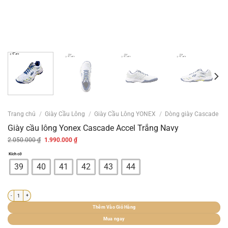
Trang chủ
/
Giày Cầu Lông
/
Giày Cầu Lông YONEX
/
Dòng giày Cascade
Giày cầu lông Yonex Cascade Accel Trắng Navy
Giá
Giá
2.050.000
₫
1.990.000
₫
gốc
hiện
là:
tại
Kích cỡ
2.050.000 ₫.
là:
1.990.000 ₫.
39
40
41
42
43
44
Giày cầu lông Yonex Cascade Accel Trắng Navy số lượng
Thêm Vào Giỏ Hàng
Mua ngay