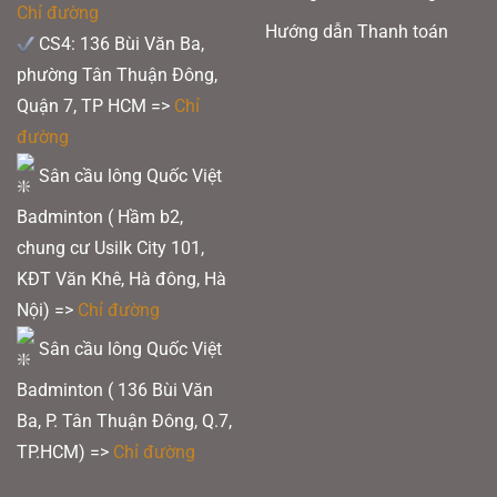
chọn
chọn
Chỉ đường
trên
trên
Hướng dẫn Thanh toán
CS4: 136 Bùi Văn Ba,
trang
trang
phường Tân Thuận Đông,
sản
sản
Quận 7, TP HCM
=>
Chỉ
phẩm
phẩm
đường
Sân cầu lông Quốc Việt
Badminton ( Hầm b2,
chung cư Usilk City 101,
KĐT Văn Khê, Hà đông, Hà
Nội) =>
Chỉ đường
Sân cầu lông Quốc Việt
Badminton ( 136 Bùi Văn
Ba, P. Tân Thuận Đông, Q.7,
TP.HCM) =>
Chỉ đường