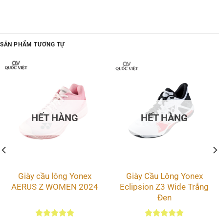
2.050.000 ₫.
SẢN PHẨM TƯƠNG TỰ
Giày cầu lông Yonex Cascade Accel Trắng Navy
Phần gót giày được trang bị công nghệ POWER CUSHION độc quyền, không
chỉ hấp thụ mà còn chuyển hóa năng lượng từ lực tác động, mang lại độ nảy
tối ưu trong từng bước chạy và bật nhảy. Đồng thời, miếng lót đệm được bổ
sung để tăng cường độ êm ái, mang đến cảm giác thoải mái tối đa cho gót
HẾT HÀNG
HẾT HÀNG
chân.
Xem thêm:
Top 5 cây vợt Hundred đáng chơi nhất
Giày cầu lông Yonex
Giày Cầu Lông Yonex
AERUS Z WOMEN 2024
Eclipsion Z3 Wide Trắng
Đen