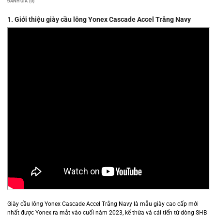
ĐÁNH GIÁ (0)
1. Giới thiệu giày cầu lông Yonex Cascade Accel Trắng Navy
Giày cầu lông Yonex Cascade Accel Trắng Navy là mẫu giày cao cấp mới
nhất được Yonex ra mắt vào cuối năm 2023, kế thừa và cải tiến từ dòng SHB