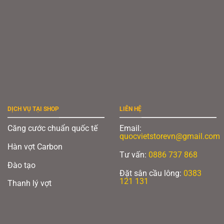
Giày cầu lông Yonex Cascade Accel Trắng Navy
Form giày ôm vừa vặn, kết hợp với lưỡi gà êm ái, mang lại sự thoải mái và hỗ
trợ tối đa cho người sử dụng. Với sự cân bằng hoàn hảo giữa tốc độ, sự thoải
mái và độ êm ái, Yonex Cascade Accel trắng navy là sự lựa chọn lý tưởng
dành cho các tay vợt chuyên nghiệp.
Xem thêm:
Tổng quan giải cầu lông HSBC BWF World Tour Finals 2025
DỊCH VỤ TẠI SHOP
LIÊN HỆ
Căng cước chuẩn quốc tế
Email:
quocvietstorevn@gmail.com
Hàn vợt Carbon
Tư vấn:
0886 737 868
Đào tạo
Đặt sân cầu lông:
0383
121 131
Thanh lý vợt