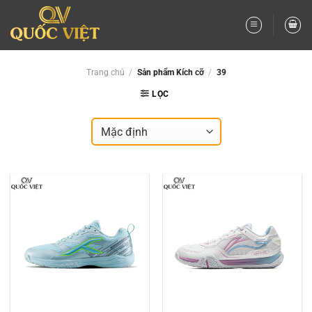
Bỏ
qua
nội
dung
Trang chủ
/
Sản phẩm Kích cỡ
/
39
LỌC