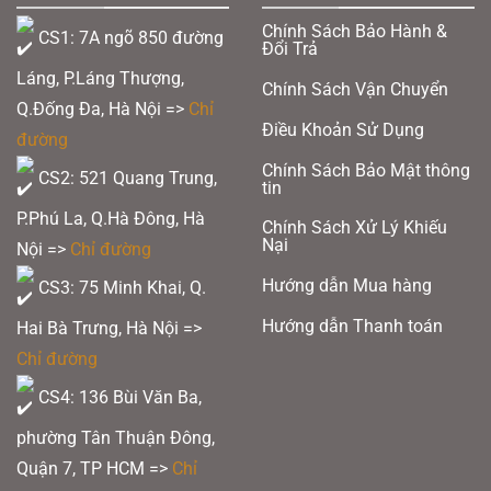
thể.
Chính Sách Bảo Hành &
CS1: 7A ngõ 850 đường
Các
Đổi Trả
tùy
Láng, P.Láng Thượng,
Chính Sách Vận Chuyển
chọn
Q.Đống Đa, Hà Nội =>
Chỉ
Điều Khoản Sử Dụng
có
đường
thể
Chính Sách Bảo Mật thông
CS2: 521 Quang Trung,
tin
được
P.Phú La, Q.Hà Đông, Hà
chọn
Chính Sách Xử Lý Khiếu
Nại
Nội =>
Chỉ đường
trên
trang
Hướng dẫn Mua hàng
CS3: 75 Minh Khai, Q.
sản
Hướng dẫn Thanh toán
Hai Bà Trưng, Hà Nội =>
phẩm
Chỉ đường
CS4: 136 Bùi Văn Ba,
phường Tân Thuận Đông,
Quận 7, TP HCM
=>
Chỉ