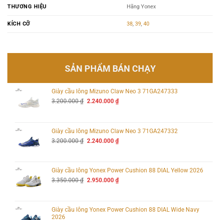
THƯƠNG HIỆU
Hãng Yonex
KÍCH CỠ
38
,
39
,
40
SẢN PHẨM BÁN CHẠY
Giày cầu lông Mizuno Claw Neo 3 71GA247333
Giá
Giá
3.200.000
₫
2.240.000
₫
gốc
hiện
là:
tại
3.200.000 ₫.
là:
2.240.000 ₫.
Giày cầu lông Mizuno Claw Neo 3 71GA247332
Giá
Giá
3.200.000
₫
2.240.000
₫
gốc
hiện
là:
tại
3.200.000 ₫.
là:
2.240.000 ₫.
Giày cầu lông Yonex Power Cushion 88 DIAL Yellow 2026
Giá
Giá
3.350.000
₫
2.950.000
₫
gốc
hiện
là:
tại
3.350.000 ₫.
là:
2.950.000 ₫.
Giày cầu lông Yonex Power Cushion 88 DIAL Wide Navy
2026