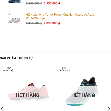
Giá
Giá
3.350.000
₫
2.950.000
₫
gốc
hiện
là:
tại
3.350.000 ₫.
là:
Giày cầu lông Yonex Power Cushion Cascade Accel
2.950.000 ₫.
White/Orange
Giá
Giá
2.450.000
₫
2.050.000
₫
gốc
hiện
là:
tại
2.450.000 ₫.
là:
2.050.000 ₫.
SẢN PHẨM TƯƠNG TỰ
HẾT HÀNG
HẾT HÀNG