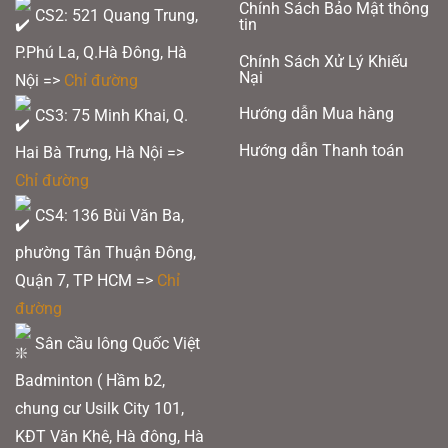
Chính Sách Bảo Mật thông
chọn
chọn
CS2: 521 Quang Trung,
tin
có
có
P.Phú La, Q.Hà Đông, Hà
Chính Sách Xử Lý Khiếu
thể
thể
Nại
Nội =>
Chỉ đường
được
được
Hướng dẫn Mua hàng
CS3: 75 Minh Khai, Q.
chọn
chọn
trên
trên
Hướng dẫn Thanh toán
Hai Bà Trưng, Hà Nội =>
trang
trang
Chỉ đường
sản
sản
CS4: 136 Bùi Văn Ba,
phẩm
phẩm
phường Tân Thuận Đông,
Quận 7, TP HCM
=>
Chỉ
đường
Sân cầu lông Quốc Việt
Badminton ( Hầm b2,
chung cư Usilk City 101,
KĐT Văn Khê, Hà đông, Hà