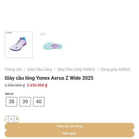
Trang chủ
/
Giày Cầu Lông
/
Giày Cầu Lông YONEX
/
Dòng giày AERUS
Giày cầu lông Yonex Aerus Z Wide 2025
Giá
Giá
2.850.000
₫
2.650.000
₫
gốc
hiện
là:
tại
Kích cỡ
2.850.000 ₫.
là:
2.650.000 ₫.
38
39
40
Giày cầu lông Yonex Aerus Z Wide 2025 số lượng
Thêm Vào Giỏ Hàng
Mua ngay