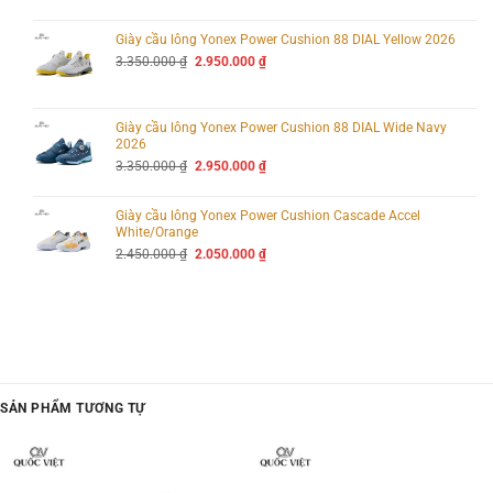
là:
tại
3.200.000 ₫.
là:
2.240.000 ₫.
Giày cầu lông Yonex Power Cushion 88 DIAL Yellow 2026
Giá
Giá
3.350.000
₫
2.950.000
₫
gốc
hiện
là:
tại
3.350.000 ₫.
là:
2.950.000 ₫.
Giày cầu lông Yonex Power Cushion 88 DIAL Wide Navy
2026
Giá
Giá
3.350.000
₫
2.950.000
₫
gốc
hiện
là:
tại
3.350.000 ₫.
là:
Giày cầu lông Yonex Power Cushion Cascade Accel
2.950.000 ₫.
White/Orange
Giá
Giá
2.450.000
₫
2.050.000
₫
gốc
hiện
là:
tại
2.450.000 ₫.
là:
2.050.000 ₫.
SẢN PHẨM TƯƠNG TỰ