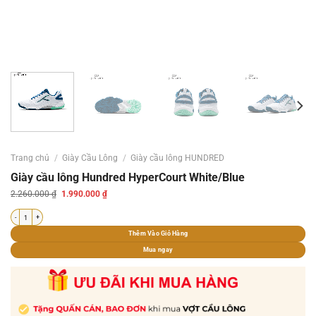
Trang chủ
/
Giày Cầu Lông
/
Giày cầu lông HUNDRED
Giày cầu lông Hundred HyperCourt White/Blue
Giá
Giá
2.260.000
₫
1.990.000
₫
gốc
hiện
là:
tại
Giày cầu lông Hundred HyperCourt White/Blue số lượng
2.260.000 ₫.
là:
1.990.000 ₫.
Thêm Vào Giỏ Hàng
Mua ngay