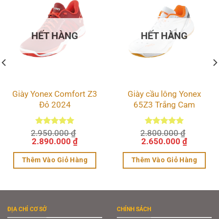
HẾT HÀNG
HẾT HÀNG
Giày Yonex Comfort Z3
Giày cầu lông Yonex
Đỏ 2024
65Z3 Trắng Cam
2.950.000
Được xếp
₫
2.800.000
Được xếp
₫
Giá
hạng
5.00
Giá
Giá
hạng
5.00
Giá
2.890.000
₫
2.650.000
₫
5 sao
5 sao
gốc
hiện
gốc
hiện
là:
tại
là:
tại
Thêm Vào Giỏ Hàng
Thêm Vào Giỏ Hàng
2.950.000 ₫.
là:
2.800.000 ₫.
là:
0 ₫.
2.890.000 ₫.
2.650.00
Sản
Sản
phẩm
phẩm
này
này
ĐỊA CHỈ CƠ SỞ
CHÍNH SÁCH
có
có