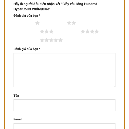
Hãy là người đầu tiên nhận xét “Giày cầu lông Hundred
HyperCourt White/Blue”
Đánh giá của bạn
*
1 trên 5 sao
2 trên 5 sao
3 trên 5 sao
4 trên 5 sao
5 trên 5 sao
Đánh giá của bạn
*
Tên
Email