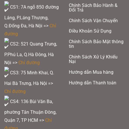
nhiều
nhiều
Chính Sách Bảo Hành &
CS1: 7A ngõ 850 đường
Đổi Trả
biến
biến
Láng, P.Láng Thượng,
thể.
thể.
Chính Sách Vận Chuyển
Q.Đống Đa, Hà Nội =>
Chỉ
Các
Các
Điều Khoản Sử Dụng
đường
tùy
tùy
Chính Sách Bảo Mật thông
chọn
chọn
CS2: 521 Quang Trung,
tin
có
có
P.Phú La, Q.Hà Đông, Hà
Chính Sách Xử Lý Khiếu
thể
thể
Nại
Nội =>
Chỉ đường
được
được
Hướng dẫn Mua hàng
CS3: 75 Minh Khai, Q.
chọn
chọn
trên
trên
Hướng dẫn Thanh toán
Hai Bà Trưng, Hà Nội =>
trang
trang
Chỉ đường
sản
sản
CS4: 136 Bùi Văn Ba,
phẩm
phẩm
phường Tân Thuận Đông,
Quận 7, TP HCM
=>
Chỉ
đường