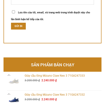
Lưu tên của tôi, email, và trang web trong trình duyệt này cho
lần bình luận kế tiếp của tôi.
SẢN PHẨM BÁN CHẠY
Giày cầu lông Mizuno Claw Neo 3 71GA247333
Giá
Giá
3.200.000
₫
2.240.000
₫
gốc
hiện
là:
tại
3.200.000 ₫.
là:
2.240.000 ₫.
Giày cầu lông Mizuno Claw Neo 3 71GA247332
Giá
Giá
3.200.000
₫
2.240.000
₫
gốc
hiện