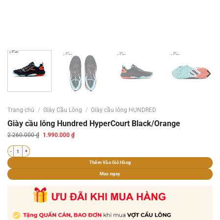
Trang chủ
/
Giày Cầu Lông
/
Giày cầu lông HUNDRED
Giày cầu lông Hundred HyperCourt Black/Orange
Giá
Giá
2.260.000
₫
1.990.000
₫
gốc
hiện
là:
tại
Giày cầu lông Hundred HyperCourt Black/Orange số lượng
2.260.000 ₫.
là:
1.990.000 ₫.
Thêm Vào Giỏ Hàng
Mua ngay