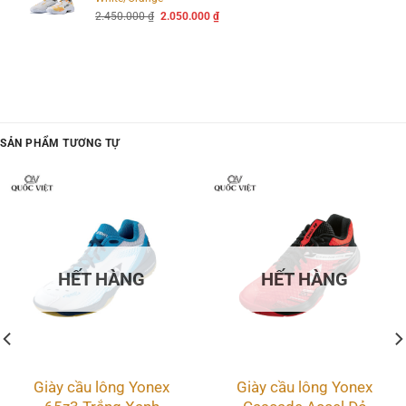
Giá
Giá
2.450.000
₫
2.050.000
₫
gốc
hiện
là:
tại
2.450.000 ₫.
là:
2.050.000 ₫.
SẢN PHẨM TƯƠNG TỰ
HẾT HÀNG
HẾT HÀNG
Giày cầu lông Yonex
Giày cầu lông Yonex