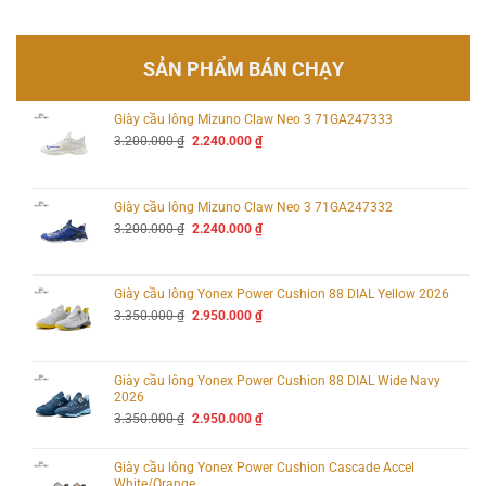
SẢN PHẨM BÁN CHẠY
Giày cầu lông Mizuno Claw Neo 3 71GA247333
Giá
Giá
3.200.000
₫
2.240.000
₫
gốc
hiện
là:
tại
3.200.000 ₫.
là:
2.240.000 ₫.
Giày cầu lông Mizuno Claw Neo 3 71GA247332
Giá
Giá
3.200.000
₫
2.240.000
₫
gốc
hiện
là:
tại
3.200.000 ₫.
là:
2.240.000 ₫.
Giày cầu lông Yonex Power Cushion 88 DIAL Yellow 2026
Giá
Giá
3.350.000
₫
2.950.000
₫
gốc
hiện
là:
tại
3.350.000 ₫.
là:
2.950.000 ₫.
Giày cầu lông Yonex Power Cushion 88 DIAL Wide Navy
2026
Giá
Giá
3.350.000
₫
2.950.000
₫
gốc
hiện
là:
tại
3.350.000 ₫.
là:
Giày cầu lông Yonex Power Cushion Cascade Accel
2.950.000 ₫.
White/Orange