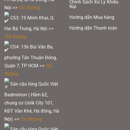
Chính Sách Xử Lý Khiếu
thể
thể
Nại
Nội =>
Chỉ đường
được
được
Hướng dẫn Mua hàng
CS3: 75 Minh Khai, Q.
chọn
chọn
trên
trên
Hướng dẫn Thanh toán
Hai Bà Trưng, Hà Nội =>
trang
trang
Chỉ đường
sản
sản
CS4: 136 Bùi Văn Ba,
phẩm
phẩm
phường Tân Thuận Đông,
Quận 7, TP HCM
=>
Chỉ
đường
Sân cầu lông Quốc Việt
Badminton ( Hầm b2,
chung cư Usilk City 101,
KĐT Văn Khê, Hà đông, Hà
Nội) =>
Chỉ đường
Sân cầu lông Quốc Việt