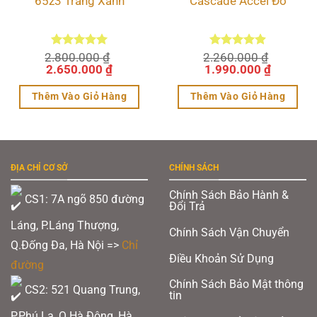
65z3 Trắng Xanh
Cascade Accel Đỏ
2.800.000
Được xếp
₫
2.260.000
Được xếp
₫
Giá
hạng
5.00
Giá
Giá
hạng
4.89
Giá
2.650.000
₫
1.990.000
₫
5 sao
5 sao
gốc
hiện
gốc
hiện
là:
tại
là:
tại
Thêm Vào Giỏ Hàng
Thêm Vào Giỏ Hàng
2.800.000 ₫.
là:
2.260.000 ₫.
là:
0 ₫.
2.650.000 ₫.
1.990.00
Sản
Sản
phẩm
phẩm
này
này
ĐỊA CHỈ CƠ SỞ
CHÍNH SÁCH
có
có
nhiều
nhiều
Chính Sách Bảo Hành &
CS1: 7A ngõ 850 đường
Đổi Trả
biến
biến
Láng, P.Láng Thượng,
thể.
thể.
Chính Sách Vận Chuyển
Q.Đống Đa, Hà Nội =>
Chỉ
Các
Các
Điều Khoản Sử Dụng
đường
tùy
tùy
Chính Sách Bảo Mật thông
chọn
chọn
CS2: 521 Quang Trung,
tin
có
có
P.Phú La, Q.Hà Đông, Hà