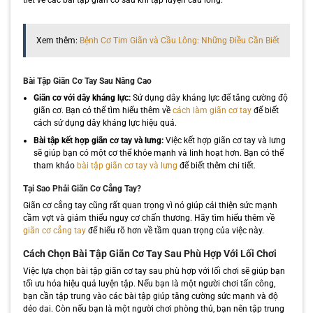
tiết về các bài tập giãn cơ sau khi tập luyện cầu lông.
Xem thêm:
Bệnh Cơ Tim Giãn và Cầu Lông: Những Điều Cần Biết
Bài Tập Giãn Cơ Tay Sau Nâng Cao
Giãn cơ với dây kháng lực:
Sử dụng dây kháng lực để tăng cường độ
giãn cơ. Bạn có thể tìm hiểu thêm về
cách làm giãn cơ tay
để biết
cách sử dụng dây kháng lực hiệu quả.
Bài tập kết hợp giãn cơ tay và lưng:
Việc kết hợp giãn cơ tay và lưng
sẽ giúp bạn có một cơ thể khỏe mạnh và linh hoạt hơn. Bạn có thể
tham khảo
bài tập giãn cơ tay và lưng
để biết thêm chi tiết.
Tại Sao Phải Giãn Cơ Cẳng Tay?
Giãn cơ cẳng tay cũng rất quan trọng vì nó giúp cải thiện sức mạnh
cầm vợt và giảm thiểu nguy cơ chấn thương. Hãy tìm hiểu thêm về
giãn cơ cẳng tay
để hiểu rõ hơn về tầm quan trọng của việc này.
Cách Chọn Bài Tập Giãn Cơ Tay Sau Phù Hợp Với Lối Chơi
Việc lựa chọn bài tập giãn cơ tay sau phù hợp với lối chơi sẽ giúp bạn
tối ưu hóa hiệu quả luyện tập. Nếu bạn là một người chơi tấn công,
bạn cần tập trung vào các bài tập giúp tăng cường sức mạnh và độ
dẻo dai. Còn nếu bạn là một người chơi phòng thủ, bạn nên tập trung