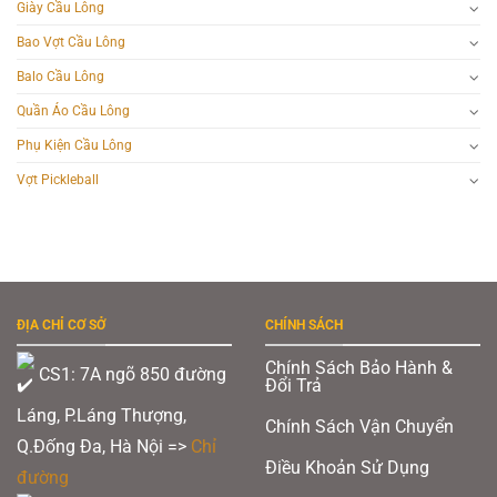
Giày Cầu Lông
Bao Vợt Cầu Lông
Balo Cầu Lông
Quần Áo Cầu Lông
Phụ Kiện Cầu Lông
Vợt Pickleball
ĐỊA CHỈ CƠ SỞ
CHÍNH SÁCH
Chính Sách Bảo Hành &
CS1: 7A ngõ 850 đường
Đổi Trả
Láng, P.Láng Thượng,
Chính Sách Vận Chuyển
Q.Đống Đa, Hà Nội =>
Chỉ
Điều Khoản Sử Dụng
đường