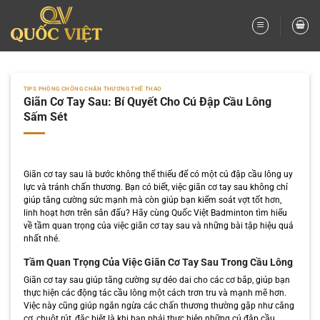
Bỏ
qua
nội
dung
TIPS PHÒNG CHỐNG CHẤN THƯƠNG THỂ THAO
Giãn Cơ Tay Sau: Bí Quyết Cho Cú Đập Cầu Lông
Sấm Sét
Giãn cơ tay sau là bước không thể thiếu để có một cú đập cầu lông uy
lực và tránh chấn thương. Bạn có biết, việc giãn cơ tay sau không chỉ
giúp tăng cường sức mạnh mà còn giúp bạn kiểm soát vợt tốt hơn,
linh hoạt hơn trên sân đấu? Hãy cùng Quốc Việt Badminton tìm hiểu
về tầm quan trọng của việc giãn cơ tay sau và những bài tập hiệu quả
nhất nhé.
Tầm Quan Trọng Của Việc Giãn Cơ Tay Sau Trong Cầu Lông
Giãn cơ tay sau giúp tăng cường sự dẻo dai cho các cơ bắp, giúp bạn
thực hiện các động tác cầu lông một cách trơn tru và mạnh mẽ hơn.
Việc này cũng giúp ngăn ngừa các chấn thương thường gặp như căng
cơ, chuột rút, đặc biệt là khi bạn phải thực hiện những cú đập cầu