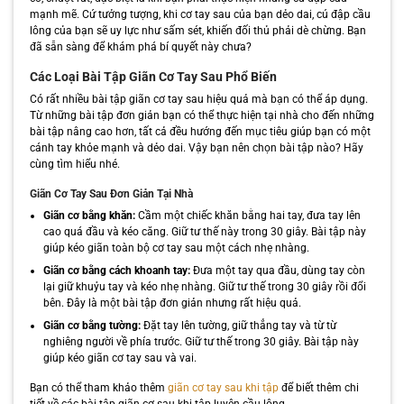
mạnh mẽ. Cứ tưởng tượng, khi cơ tay sau của bạn dẻo dai, cú đập cầu
lông của bạn sẽ uy lực như sấm sét, khiến đối thủ phải dè chừng. Bạn
đã sẵn sàng để khám phá bí quyết này chưa?
Các Loại Bài Tập Giãn Cơ Tay Sau Phổ Biến
Có rất nhiều bài tập giãn cơ tay sau hiệu quả mà bạn có thể áp dụng.
Từ những bài tập đơn giản bạn có thể thực hiện tại nhà cho đến những
bài tập nâng cao hơn, tất cả đều hướng đến mục tiêu giúp bạn có một
cánh tay khỏe mạnh và dẻo dai. Vậy bạn nên chọn bài tập nào? Hãy
cùng tìm hiểu nhé.
Giãn Cơ Tay Sau Đơn Giản Tại Nhà
Giãn cơ bằng khăn:
Cầm một chiếc khăn bằng hai tay, đưa tay lên
cao quá đầu và kéo căng. Giữ tư thế này trong 30 giây. Bài tập này
giúp kéo giãn toàn bộ cơ tay sau một cách nhẹ nhàng.
Giãn cơ bằng cách khoanh tay:
Đưa một tay qua đầu, dùng tay còn
lại giữ khuỷu tay và kéo nhẹ nhàng. Giữ tư thế trong 30 giây rồi đổi
bên. Đây là một bài tập đơn giản nhưng rất hiệu quả.
Giãn cơ bằng tường:
Đặt tay lên tường, giữ thẳng tay và từ từ
nghiêng người về phía trước. Giữ tư thế trong 30 giây. Bài tập này
giúp kéo giãn cơ tay sau và vai.
Bạn có thể tham khảo thêm
giãn cơ tay sau khi tập
để biết thêm chi