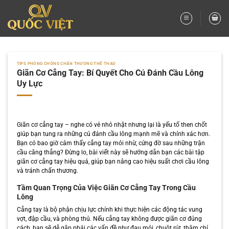
Bỏ
qua
nội
dung
TIPS PHÒNG CHỐNG CHẤN THƯƠNG THỂ THAO
Giãn Cơ Cẳng Tay: Bí Quyết Cho Cú Đánh Cầu Lông
Uy Lực
Giãn cơ cẳng tay – nghe có vẻ nhỏ nhặt nhưng lại là yếu tố then chốt
giúp bạn tung ra những cú đánh cầu lông mạnh mẽ và chính xác hơn.
Bạn có bao giờ cảm thấy cẳng tay mỏi nhừ, cứng đờ sau những trận
cầu căng thẳng? Đừng lo, bài viết này sẽ hướng dẫn bạn các bài tập
giãn cơ cẳng tay hiệu quả, giúp bạn nâng cao hiệu suất chơi cầu lông
và tránh chấn thương.
Tầm Quan Trọng Của Việc Giãn Cơ Cẳng Tay Trong Cầu
Lông
Cẳng tay là bộ phận chịu lực chính khi thực hiện các động tác vung
vợt, đập cầu, và phòng thủ. Nếu cẳng tay không được giãn cơ đúng
cách, bạn sẽ dễ gặp phải các vấn đề như đau mỏi, chuột rút, thậm chí