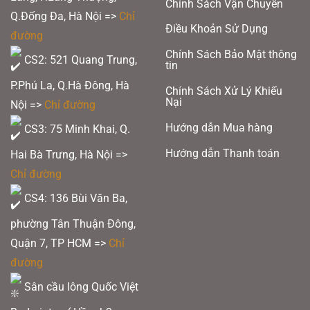
Chính Sách Vận Chuyển
Q.Đống Đa, Hà Nội =>
Chỉ
Điều Khoản Sử Dụng
đường
Chính Sách Bảo Mật thông
CS2: 521 Quang Trung,
tin
P.Phú La, Q.Hà Đông, Hà
Chính Sách Xử Lý Khiếu
Nại
Nội =>
Chỉ đường
Hướng dẫn Mua hàng
CS3: 75 Minh Khai, Q.
Hướng dẫn Thanh toán
Hai Bà Trưng, Hà Nội =>
Chỉ đường
CS4: 136 Bùi Văn Ba,
phường Tân Thuận Đông,
Quận 7, TP HCM
=>
Chỉ
đường
Sân cầu lông Quốc Việt