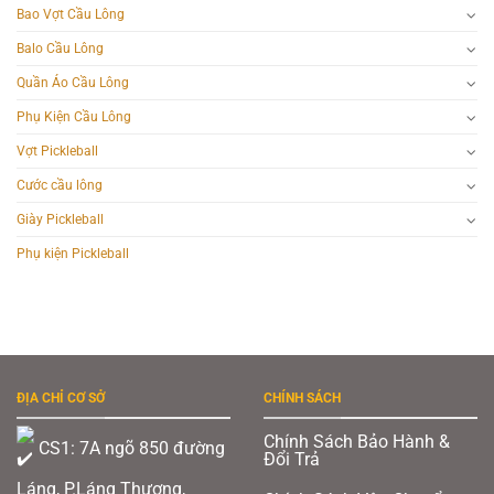
Bao Vợt Cầu Lông
Balo Cầu Lông
Quần Áo Cầu Lông
Phụ Kiện Cầu Lông
Vợt Pickleball
Cước cầu lông
Giày Pickleball
Phụ kiện Pickleball
ĐỊA CHỈ CƠ SỞ
CHÍNH SÁCH
Chính Sách Bảo Hành &
CS1: 7A ngõ 850 đường
Đổi Trả
Láng, P.Láng Thượng,