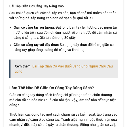
Bài Tập Giãn Cơ Cẳng Tay Nâng Cao
Sau khi đã quen với các bài tập cơ bản, bạn có thể thử thách bản thân
với những bài tập nâng cao hơn để đạt hiệu quả tối ưu.
Giãn cơ cẳng tay với tường:
Đặt lòng bàn tay lên tường, các ngón tay
hướng lên trên, sau đó nghiêng người về phía trước để cảm nhận sự
căng ở cẳng tay. Giữ tư thế trong 30 giây.
Giãn cơ cẳng tay với dây thun:
Sử dụng dây thun để hỗ trợ giãn cơ
cẳng tay, giúp tăng cường độ căng và linh hoạt.
Xem thêm:
Bài Tập Giãn Cơ Vào Buổi Sáng Cho Người Chơi Cầu
Lông
Làm Thế Nào Để Giãn Cơ Cẳng Tay Đúng Cách?
Giãn cơ cẳng tay đúng cách không chỉ giúp bạn tránh chấn thương
mà còn tối đa hóa hiệu quả của bài tập. Vậy, làm thế nào để thực hiện
đúng?
Thực hiện các động tác một cách chậm rãi và kiểm soát, tập trung vào
cảm nhận sự căng ở cơ cẳng tay. Tránh giật mạnh hoặc thực hiện quá
nhanh, vì điều này có thể gây ra chấn thương. Giống như [giãn cơ vai],