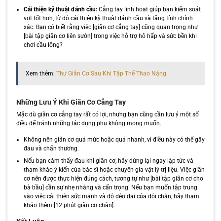
Cải thiện kỹ thuật đánh cầu:
Cẳng tay linh hoạt giúp bạn kiểm soát
vợt tốt hơn, từ đó cải thiện kỹ thuật đánh cầu và tăng tính chính
xác. Bạn có biết rằng việc [giãn cơ cẳng tay] cũng quan trọng như
[bài tập giãn cơ liên sườn] trong việc hỗ trợ hô hấp và sức bền khi
chơi cầu lông?
Xem thêm:
Thư Giãn Cơ Sau Khi Tập Thể Thao Nặng
Những Lưu Ý Khi Giãn Cơ Cẳng Tay
Mặc dù giãn cơ cẳng tay rất có lợi, nhưng bạn cũng cần lưu ý một số
điều để tránh những tác dụng phụ không mong muốn.
Không nên giãn cơ quá mức hoặc quá nhanh, vì điều này có thể gây
đau và chấn thương.
Nếu bạn cảm thấy đau khi giãn cơ, hãy dừng lại ngay lập tức và
tham khảo ý kiến của bác sĩ hoặc chuyên gia vật lý trị liệu. Việc giãn
cơ nên được thực hiện đúng cách, tương tự như [bài tập giãn cơ cho
bà bầu] cần sự nhẹ nhàng và cẩn trọng. Nếu bạn muốn tập trung
vào việc cải thiện sức mạnh và độ dẻo dai của đôi chân, hãy tham
khảo thêm [12 phút giãn cơ chân].