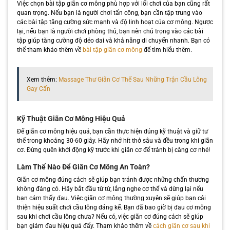
Việc chọn bài tập giãn cơ mông phù hợp với lối chơi của bạn cũng rất
quan trọng. Nếu bạn là người chơi tấn công, bạn cần tập trung vào
các bài tập tăng cường sức mạnh và độ linh hoạt của cơ mông. Ngược
lại, nếu bạn là người chơi phòng thủ, bạn nên chú trọng vào các bài
tập giúp tăng cường độ dẻo dai và khả năng di chuyển nhanh. Bạn có
thể tham khảo thêm về
bài tập giãn cơ mông
để tìm hiểu thêm.
Xem thêm:
Massage Thư Giãn Cơ Thể Sau Những Trận Cầu Lông
Gay Cấn
Kỹ Thuật Giãn Cơ Mông Hiệu Quả
Để giãn cơ mông hiệu quả, bạn cần thực hiện đúng kỹ thuật và giữ tư
thế trong khoảng 30-60 giây. Hãy nhớ hít thở sâu và đều trong khi giãn
cơ. Đừng quên khởi động kỹ trước khi giãn cơ để tránh bị căng cơ nhé!
Làm Thế Nào Để Giãn Cơ Mông An Toàn?
Giãn cơ mông đúng cách sẽ giúp bạn tránh được những chấn thương
không đáng có. Hãy bắt đầu từ từ, lắng nghe cơ thể và dừng lại nếu
bạn cảm thấy đau. Việc giãn cơ mông thường xuyên sẽ giúp bạn cải
thiện hiệu suất chơi cầu lông đáng kể. Bạn đã bao giờ bị đau cơ mông
sau khi chơi cầu lông chưa? Nếu có, việc giãn cơ đúng cách sẽ giúp
bạn giảm đau hiệu quả đấy. Tham khảo thêm về
cách giãn cơ sau khi