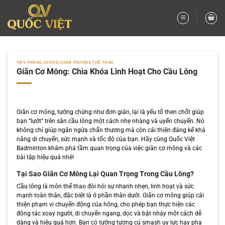
Bỏ
qua
nội
dung
TIPS PHÒNG CHỐNG CHẤN THƯƠNG THỂ THAO
Giãn Cơ Mông: Chìa Khóa Linh Hoạt Cho Cầu Lông
Giãn cơ mông, tưởng chừng như đơn giản, lại là yếu tố then chốt giúp
bạn “lướt” trên sân cầu lông một cách nhẹ nhàng và uyển chuyển. Nó
không chỉ giúp ngăn ngừa chấn thương mà còn cải thiện đáng kể khả
năng di chuyển, sức mạnh và tốc độ của bạn. Hãy cùng Quốc Việt
Badminton khám phá tầm quan trọng của việc giãn cơ mông và các
bài tập hiệu quả nhé!
Tại Sao Giãn Cơ Mông Lại Quan Trọng Trong Cầu Lông?
Cầu lông là môn thể thao đòi hỏi sự nhanh nhẹn, linh hoạt và sức
mạnh toàn thân, đặc biệt là ở phần thân dưới. Giãn cơ mông giúp cải
thiện phạm vi chuyển động của hông, cho phép bạn thực hiện các
động tác xoay người, di chuyển ngang, dọc và bật nhảy một cách dễ
dàng và hiệu quả hơn. Bạn có tưởng tượng cú smash uy lực hay pha