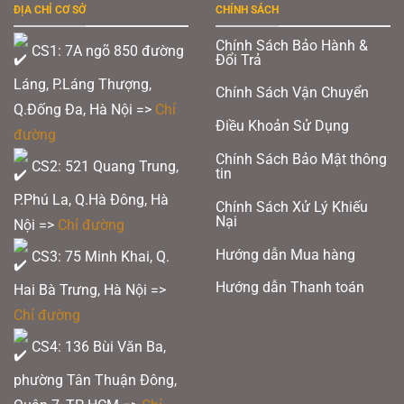
ĐỊA CHỈ CƠ SỞ
CHÍNH SÁCH
Chính Sách Bảo Hành &
CS1: 7A ngõ 850 đường
Đổi Trả
Láng, P.Láng Thượng,
Chính Sách Vận Chuyển
Q.Đống Đa, Hà Nội =>
Chỉ
Điều Khoản Sử Dụng
đường
Chính Sách Bảo Mật thông
CS2: 521 Quang Trung,
tin
P.Phú La, Q.Hà Đông, Hà
Chính Sách Xử Lý Khiếu
Nại
Nội =>
Chỉ đường
Hướng dẫn Mua hàng
CS3: 75 Minh Khai, Q.
Hướng dẫn Thanh toán
Hai Bà Trưng, Hà Nội =>
Chỉ đường
CS4: 136 Bùi Văn Ba,
phường Tân Thuận Đông,