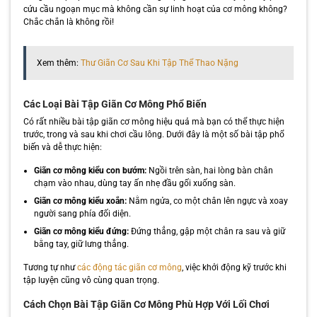
cứu cầu ngoạn mục mà không cần sự linh hoạt của cơ mông không?
Chắc chắn là không rồi!
Xem thêm:
Thư Giãn Cơ Sau Khi Tập Thể Thao Nặng
Các Loại Bài Tập Giãn Cơ Mông Phổ Biến
Có rất nhiều bài tập giãn cơ mông hiệu quả mà bạn có thể thực hiện
trước, trong và sau khi chơi cầu lông. Dưới đây là một số bài tập phổ
biến và dễ thực hiện:
Giãn cơ mông kiểu con bướm:
Ngồi trên sàn, hai lòng bàn chân
chạm vào nhau, dùng tay ấn nhẹ đầu gối xuống sàn.
Giãn cơ mông kiểu xoắn:
Nằm ngửa, co một chân lên ngực và xoay
người sang phía đối diện.
Giãn cơ mông kiểu đứng:
Đứng thẳng, gập một chân ra sau và giữ
bằng tay, giữ lưng thẳng.
Tương tự như
các động tác giãn cơ mông
, việc khởi động kỹ trước khi
tập luyện cũng vô cùng quan trọng.
Cách Chọn Bài Tập Giãn Cơ Mông Phù Hợp Với Lối Chơi