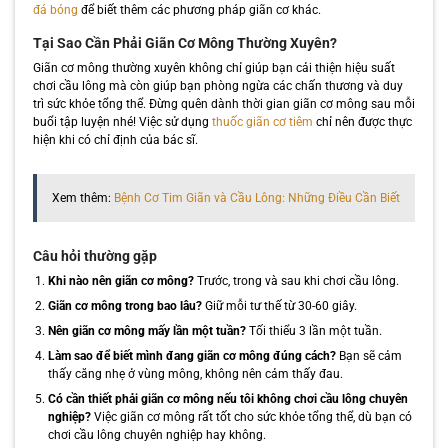
đá bóng
để biết thêm các phương pháp giãn cơ khác.
Tại Sao Cần Phải Giãn Cơ Mông Thường Xuyên?
Giãn cơ mông thường xuyên không chỉ giúp bạn cải thiện hiệu suất
chơi cầu lông mà còn giúp bạn phòng ngừa các chấn thương và duy
trì sức khỏe tổng thể. Đừng quên dành thời gian giãn cơ mông sau mỗi
buổi tập luyện nhé! Việc sử dụng
thuốc giãn cơ tiêm
chỉ nên được thực
hiện khi có chỉ định của bác sĩ.
Xem thêm:
Bệnh Cơ Tim Giãn và Cầu Lông: Những Điều Cần Biết
Câu hỏi thường gặp
Khi nào nên giãn cơ mông?
Trước, trong và sau khi chơi cầu lông.
Giãn cơ mông trong bao lâu?
Giữ mỗi tư thế từ 30-60 giây.
Nên giãn cơ mông mấy lần một tuần?
Tối thiểu 3 lần một tuần.
Làm sao để biết mình đang giãn cơ mông đúng cách?
Bạn sẽ cảm
thấy căng nhẹ ở vùng mông, không nên cảm thấy đau.
Có cần thiết phải giãn cơ mông nếu tôi không chơi cầu lông chuyên
nghiệp?
Việc giãn cơ mông rất tốt cho sức khỏe tổng thể, dù bạn có
chơi cầu lông chuyên nghiệp hay không.