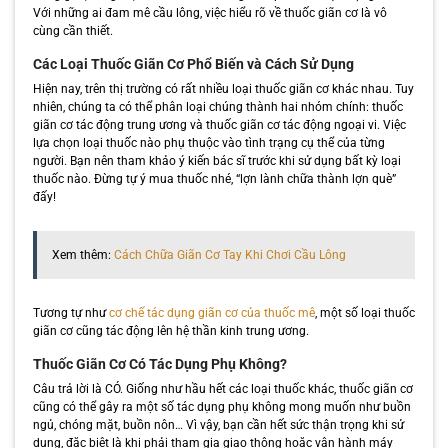
Với những ai đam mê cầu lông, việc hiểu rõ về thuốc giãn cơ là vô
cùng cần thiết.
Các Loại Thuốc Giãn Cơ Phổ Biến và Cách Sử Dụng
Hiện nay, trên thị trường có rất nhiều loại thuốc giãn cơ khác nhau. Tuy
nhiên, chúng ta có thể phân loại chúng thành hai nhóm chính: thuốc
giãn cơ tác động trung ương và thuốc giãn cơ tác động ngoại vi. Việc
lựa chọn loại thuốc nào phụ thuộc vào tình trạng cụ thể của từng
người. Bạn nên tham khảo ý kiến bác sĩ trước khi sử dụng bất kỳ loại
thuốc nào. Đừng tự ý mua thuốc nhé, “lợn lành chữa thành lợn què”
đấy!
Xem thêm:
Cách Chữa Giãn Cơ Tay Khi Chơi Cầu Lông
Tương tự như
cơ chế tác dụng giãn cơ của thuốc mê
, một số loại thuốc
giãn cơ cũng tác động lên hệ thần kinh trung ương.
Thuốc Giãn Cơ Có Tác Dụng Phụ Không?
Câu trả lời là CÓ. Giống như hầu hết các loại thuốc khác, thuốc giãn cơ
cũng có thể gây ra một số tác dụng phụ không mong muốn như buồn
ngủ, chóng mặt, buồn nôn… Vì vậy, bạn cần hết sức thận trọng khi sử
dụng, đặc biệt là khi phải tham gia giao thông hoặc vận hành máy