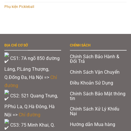
Phụ kiện Pickleball
ĐỊA CHỈ CƠ SỞ
CHÍNH SÁCH
Chính Sách Bảo Hành &
CS1: 7A ngõ 850 đường
Đổi Trả
Láng, P.Láng Thượng,
Chính Sách Vận Chuyển
Q.Đống Đa, Hà Nội =>
Chỉ
Điều Khoản Sử Dụng
đường
Chính Sách Bảo Mật thông
CS2: 521 Quang Trung,
tin
P.Phú La, Q.Hà Đông, Hà
Chính Sách Xử Lý Khiếu
Nại
Nội =>
Chỉ đường
Hướng dẫn Mua hàng
CS3: 75 Minh Khai, Q.