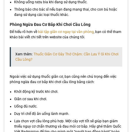
Không uống rượu bia khi đang sử dụng thuốc.
Thông báo cho bác sĩ nếu bạn đang mang thai, cho con bú hoặc
đang sử dụng các loại thuốc khác.
Phòng Ngừa Đau Cơ Bắp Khi Chơi Cầu Lông
Để hiểu rõ hơn về
bài tập giãn cơ ngay tại văn phòng
, bạn có thể tham
khảo bài viết chi tiết trên website của chúng tôi.
Xem thêm:
Thuốc Giãn Cơ Gây Thở Chậm: Cần Lưu Ý Gì Khi Chơi
Cầu Lông?
Ngoài việc sử dụng thuốc giãn cơ, bạn cũng nên chú trọng đến việc
phòng ngừa đau cơ bắp khi chơi cầu lông bằng cách:
Khởi động kỹ trước khi chơi.
Giãn cơ sau khi chơi.
Uống đủ nước.
Duy trì chế độ ăn uống lành mạnh.
Lựa chọn vợt cầu lông phù hợp. Một cây vợt tốt sẽ giúp bạn giảm
thiểu nguy cơ chấn thương và đau mỏi cơ bắp. Hãy ghé thăm Quốc
Việt Badminton để tìm cho mình một “người bạn đồng hành” hoàn