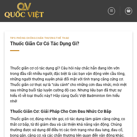
Bỏ
qua
nội
dung
TIPS PHÒNG CHỐNG CHẤN THƯƠNG THỂ THAO
Thuốc Giãn Cơ Có Tác Dụng Gì?
Thuốc giãn cơ có tác dụng gì? Câu hỏi này chắc hẳn đang lởn vởn
trong đầu rất nhiều người, đặc biệt là các bạn vận động viên cầu lông,
những người thường xuyên phải đối mặt với tình trạng căng cứng cơ.
Thuốc giãn cơ thực sự là “cứu cánh” cho những cơn đau nhức, mỏi mệt
sau những buổi tập luyện cường độ cao. Nhưng liệu bạn đã thực sự
hiểu rõ về loại thuốc này? Hãy cùng Quốc Việt Badminton tìm hiểu
nhé!
Thuốc Giãn Cơ: Giải Pháp Cho Cơn Đau Nhức Cơ Bắp
Thuốc giãn cơ, đúng như tên gọi, có tác dụng làm giảm căng cứng, co
thắt cơ bắp, từ đó giảm đau và cải thiện khả năng vận động. Chúng
thường được sử dụng để điều trị các tình trạng như đau lưng, đau cổ,
bong gân, căng cơ, và các chấn thương liên quan đến vận động khác.