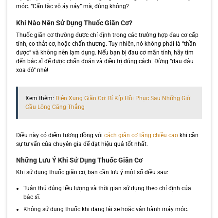
móc. “Cẩn tắc vô áy náy” mà, đúng không?
Khi Nào Nên Sử Dụng Thuốc Giãn Cơ?
Thuốc giãn cơ thường được chỉ định trong các trường hợp đau cơ cấp
tính, co thắt cơ, hoặc chấn thương. Tuy nhiên, nó không phải là “thần
dược” và không nên lạm dụng. Nếu bạn bị đau cơ mãn tính, hãy tìm
đến bác sĩ để được chẩn đoán và điều trị đúng cách. Đừng “đau đâu
xoa đó” nhé!
Xem thêm:
Điện Xung Giãn Cơ: Bí Kíp Hồi Phục Sau Những Giờ
Cầu Lông Căng Thẳng
Điều này có điểm tương đồng với
cách giãn cơ tăng chiều cao
khi cần
sự tư vấn của chuyên gia để đạt hiệu quả tốt nhất.
Những Lưu Ý Khi Sử Dụng Thuốc Giãn Cơ
Khi sử dụng thuốc giãn cơ, bạn cần lưu ý một số điều sau:
Tuân thủ đúng liều lượng và thời gian sử dụng theo chỉ định của
bác sĩ.
Không sử dụng thuốc khi đang lái xe hoặc vận hành máy móc.