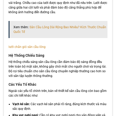
vải trắng. Chiều cao của lưới được quy định như đã nêu trên. Lưới được
căng giữa hai cột lưới và phải đảm bảo độ căng thẳng phù hợp để
không ảnh hưởng đến đường cầu.
Xem thêm:
Sân Cầu Lông Dài Rộng Bao Nhiêu? Kích Thước Chuẩn
Quốc Tế
lưới chắn gió sân cầu lông
Hệ Thống Chiếu Sáng
Hệ thống chiếu sáng sân cầu lông cần đảm bảo độ sáng đồng đều
trên toàn bộ mặt sân, không gây chói mắt cho người chơi và trọng tài.
Độ rọi tiêu chuẩn cho sân cầu lông chuyên nghiệp thường cao hơn so
với sân tập luyện thông thường.
Các Yếu Tố Khác
Ngoài các yếu tố chính trên, bản vẽ thiết kế sân cầu lông còn bao gồm
các chi tiết khác như:
Vạch kẻ sân:
Các vạch kẻ sân phải rõ ràng, đúng kích thước và màu
sắc quy định.
Khu vực nghỉ ngơi:
Cần có khu vực nghỉ ngơi cho vận động viên và