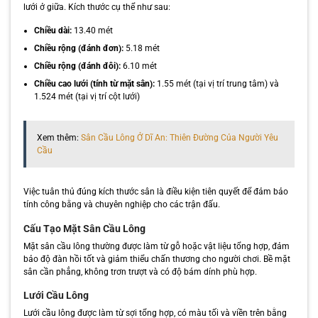
lưới ở giữa. Kích thước cụ thể như sau:
Chiều dài:
13.40 mét
Chiều rộng (đánh đơn):
5.18 mét
Chiều rộng (đánh đôi):
6.10 mét
Chiều cao lưới (tính từ mặt sân):
1.55 mét (tại vị trí trung tâm) và
1.524 mét (tại vị trí cột lưới)
Xem thêm:
Sân Cầu Lông Ở Dĩ An: Thiên Đường Của Người Yêu
Cầu
Việc tuân thủ đúng kích thước sân là điều kiện tiên quyết để đảm bảo
tính công bằng và chuyên nghiệp cho các trận đấu.
Cấu Tạo Mặt Sân Cầu Lông
Mặt sân cầu lông thường được làm từ gỗ hoặc vật liệu tổng hợp, đảm
bảo độ đàn hồi tốt và giảm thiểu chấn thương cho người chơi. Bề mặt
sân cần phẳng, không trơn trượt và có độ bám dính phù hợp.
Lưới Cầu Lông
Lưới cầu lông được làm từ sợi tổng hợp, có màu tối và viền trên bằng