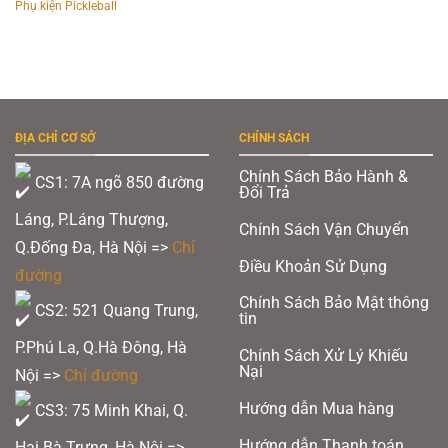
Phụ kiện Pickleball
ĐỊA CHỈ CƠ SỞ
CHÍNH SÁCH
Chính Sách Bảo Hành &
CS1: 7A ngõ 850 đường
Đổi Trả
Láng, P.Láng Thượng,
Chính Sách Vận Chuyển
Q.Đống Đa, Hà Nội =>
Chỉ
Điều Khoản Sử Dụng
đường
Chính Sách Bảo Mật thông
CS2: 521 Quang Trung,
tin
P.Phú La, Q.Hà Đông, Hà
Chính Sách Xử Lý Khiếu
Nại
Nội =>
Chỉ đường
Hướng dẫn Mua hàng
CS3: 75 Minh Khai, Q.
Hướng dẫn Thanh toán
Hai Bà Trưng, Hà Nội =>