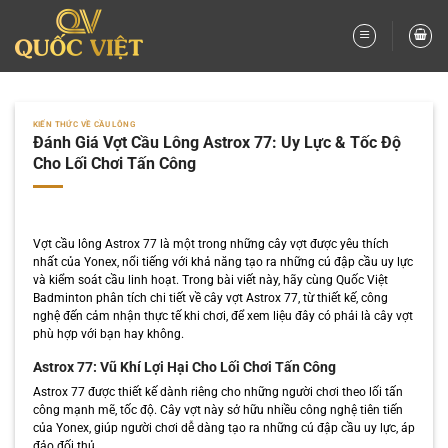
Bỏ
qua
nội
dung
KIẾN THỨC VỀ CẦU LÔNG
Đánh Giá Vợt Cầu Lông Astrox 77: Uy Lực & Tốc Độ
Cho Lối Chơi Tấn Công
Vợt cầu lông Astrox 77 là một trong những cây vợt được yêu thích
nhất của Yonex, nổi tiếng với khả năng tạo ra những cú đập cầu uy lực
và kiểm soát cầu linh hoạt. Trong bài viết này, hãy cùng Quốc Việt
Badminton phân tích chi tiết về cây vợt Astrox 77, từ thiết kế, công
nghệ đến cảm nhận thực tế khi chơi, để xem liệu đây có phải là cây vợt
phù hợp với bạn hay không.
Astrox 77: Vũ Khí Lợi Hại Cho Lối Chơi Tấn Công
Astrox 77 được thiết kế dành riêng cho những người chơi theo lối tấn
công mạnh mẽ, tốc độ. Cây vợt này sở hữu nhiều công nghệ tiên tiến
của Yonex, giúp người chơi dễ dàng tạo ra những cú đập cầu uy lực, áp
đảo đối thủ.