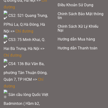
Q.Đống Đa, Hà Nội =>
Chỉ
Điều Khoản Sử Dụng
đường
Chính Sách Bảo Mật thông
CS2: 521 Quang Trung,
tin
P.Phú La, Q.Hà Đông, Hà
Chính Sách Xử Lý Khiếu
Nại
Nội =>
Chỉ đường
Hướng dẫn Mua hàng
CS3: 75 Minh Khai, Q.
Hướng dẫn Thanh toán
Hai Bà Trưng, Hà Nội =>
Chỉ đường
CS4: 136 Bùi Văn Ba,
phường Tân Thuận Đông,
Quận 7, TP HCM
=>
Chỉ
đường
Sân cầu lông Quốc Việt
Badminton ( Hầm b2,