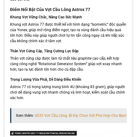
Điểm Nổi Bật Của Vợt Cầu Lông Astrox 77
Khung Vợt Vững Chắc, Nâng Cao Sức Mạnh
Khung vợt Astrox 77 được thiết kế với hình dạng “Isometric” độc quyền
của Yonex, giúp mở rộng điểm ngọt, tạo ra vùng đánh cầu hiệu quả
lớn hơn. Điều này giúp người chơi tự tin tấn công ngay cả khi tiếp xúc
cầu không chính xác ở tâm vợt.
Thân Vợt Cứng Cáp, Tăng Cường Lực Đập
Thân vợt cứng cáp được làm từ chất liệu graphite cao cấp, kết hợp
cùng công nghệ “Rotational Generator System” giúp vợt xoay nhanh
hơn, tạo ra lực đánh lớn hơn cho cú đập cầu.
Trọng Lượng Vừa Phải, Dễ Dàng Điều Khiển
Astrox 77 có trọng lượng trung bình 4U (khoảng 83 gram), giúp người
chơi dễ dàng vung vợt nhanh chóng và linh hoạt, kiểm soát cầu chính
xác hơn.
Xem thêm:
6035 Vợt Cầu Lông: Bí Kíp Chọn Vợt Phù Hợp Cho Bạn!