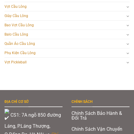
Vợt Cầu Lông
Giày Cầu Lông
Bao Vợt Cầu Lông
Balo Cầu Lông
Quần Áo Cầu Lông
Phụ Kiện Cầu Lông
Vợt Pickleball
ĐỊA CHỈ CƠ SỞ
CHÍNH SÁCH
Chính Sách Bảo Hành &
CS1: 7A ngõ 850 đường
Đổi Trả
Láng, P.Láng Thượng,
Chính Sách Vận Chuyển