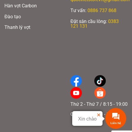
Hàn vợt Carbon
Tư vấn:
0886 737 868
Đào tạo
Đặt sân cầu lông:
0383
121 131
Thanh lý vợt
Thứ 2 - Thứ 7 / 8:15 - 19:00
Chủ nhật / 8:15 - 17:00
Xin chào
Liên hệ