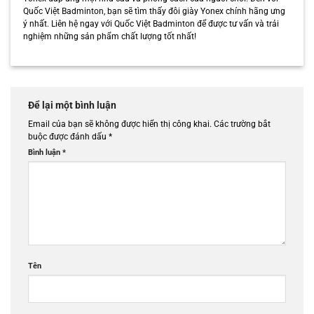
Quốc Việt Badminton, bạn sẽ tìm thấy đôi giày Yonex chính hãng ưng
ý nhất. Liên hệ ngay với Quốc Việt Badminton để được tư vấn và trải
nghiệm những sản phẩm chất lượng tốt nhất!
Để lại một bình luận
Email của bạn sẽ không được hiển thị công khai.
Các trường bắt
buộc được đánh dấu
*
Bình luận
*
Tên