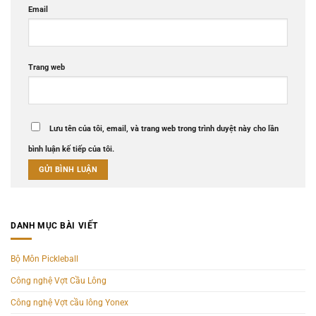
Email
Trang web
Lưu tên của tôi, email, và trang web trong trình duyệt này cho lần
bình luận kế tiếp của tôi.
DANH MỤC BÀI VIẾT
Bộ Môn Pickleball
Công nghệ Vợt Cầu Lông
Công nghệ Vợt cầu lông Yonex