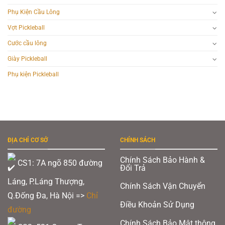
Phụ Kiện Cầu Lông
Vợt Pickleball
Cước cầu lông
Giày Pickleball
Phụ kiện Pickleball
ĐỊA CHỈ CƠ SỞ
CHÍNH SÁCH
Chính Sách Bảo Hành &
CS1: 7A ngõ 850 đường
Đổi Trả
Láng, P.Láng Thượng,
Chính Sách Vận Chuyển
Q.Đống Đa, Hà Nội =>
Chỉ
Điều Khoản Sử Dụng
đường
Chính Sách Bảo Mật thông