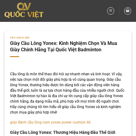
Bỏ
qua
nội
dung
TIPS CHỌN GIÀY
Giày Cầu Lông Yonex: Kinh Nghiệm Chọn Và Mua
Giày Chính Hãng Tại Quốc Việt Badminton
Cầu lông là môn thể thao đòi hỏi sự nhanh nhẹn và linh hoạt. Vì vậy,
việc lựa chọn một đôi giày phù hợp là vô cùng quan trọng. Giày cầu
lông Yonex, thương hiệu được tin dùng bởi các vận động viên hàng
đầu thế giới, luôn là sự lựa chọn hàng đầu của nhiều người chơi. Quốc
Việt Badminton tự hào là địa chỉ uy tín cung cấp giày cầu lông Yonex
chính hãng, đa dạng mẫu mã, phù hợp với mọi trình độ người chơi.
Hãy cùng chúng tôi tìm hiểu về giày cầu lông Yonex và kinh nghiệm
chọn mua giày phù hợp nhé!
giày đánh cầu lông nam yonex power cushion 46
Giày Cầu Lông Yonex: Thương Hiệu Hàng Đầu Thế Giới