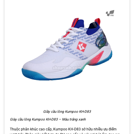
Giầy cầu lông Kumpoo KH-D83
Giày cầu lông Kumpoo KH-D83 – Màu trắng xanh
Thuộc phân khúc cao cấp, Kumpoo KH-D83 sở hữu nhiều ưu điểm