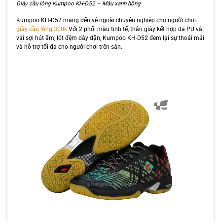
Giày cầu lông Kumpoo KH-D52 – Màu xanh hồng
Kumpoo KH-D52 mang đến vẻ ngoài chuyên nghiệp cho người chơi.
giày cầu lông 300k
Với 2 phối màu tinh tế, thân giày kết hợp da PU và
vải sợi hút ẩm, lót đệm dày dặn, Kumpoo KH-D52 đem lại sự thoải mái
và hỗ trợ tối đa cho người chơi trên sân.