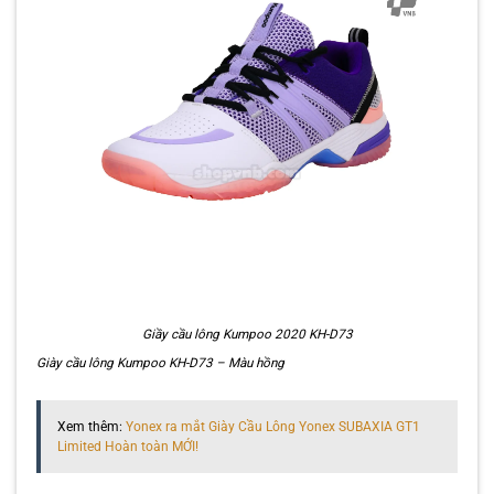
Giầy cầu lông Kumpoo 2020 KH-D73
Giày cầu lông Kumpoo KH-D73 – Màu hồng
Xem thêm:
Yonex ra mắt Giày Cầu Lông Yonex SUBAXIA GT1
Limited Hoàn toàn MỚI!