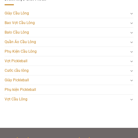
Giày Cầu Lông
Bao Vợt Cầu Lông
Balo Cầu Lông
Quần Áo Cầu Lông
Phụ Kiện Cầu Lông
Vợt Pickleball
Cước cầu lông
Giày Pickleball
Phụ kiện Pickleball
Vợt Cầu Lông