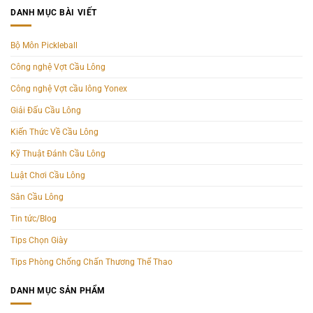
DANH MỤC BÀI VIẾT
Bộ Môn Pickleball
Công nghệ Vợt Cầu Lông
Công nghệ Vợt cầu lông Yonex
Giải Đấu Cầu Lông
Kiến Thức Về Cầu Lông
Kỹ Thuật Đánh Cầu Lông
Luật Chơi Cầu Lông
Sân Cầu Lông
Tin tức/Blog
Tips Chọn Giày
Tips Phòng Chống Chấn Thương Thể Thao
DANH MỤC SẢN PHẨM