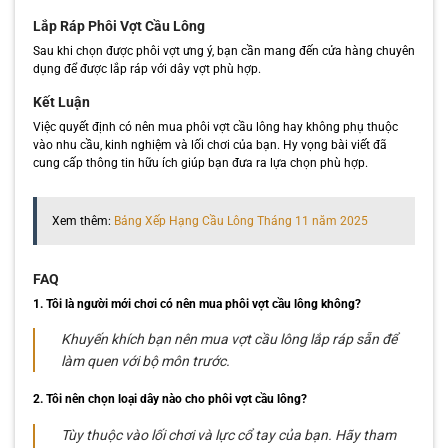
Lắp Ráp Phôi Vợt Cầu Lông
Sau khi chọn được phôi vợt ưng ý, bạn cần mang đến cửa hàng chuyên
dụng để được lắp ráp với dây vợt phù hợp.
Kết Luận
Việc quyết định có nên mua phôi vợt cầu lông hay không phụ thuộc
vào nhu cầu, kinh nghiệm và lối chơi của bạn. Hy vọng bài viết đã
cung cấp thông tin hữu ích giúp bạn đưa ra lựa chọn phù hợp.
Xem thêm:
Bảng Xếp Hạng Cầu Lông Tháng 11 năm 2025
FAQ
1. Tôi là người mới chơi có nên mua phôi vợt cầu lông không?
Khuyến khích bạn nên mua vợt cầu lông lắp ráp sẵn để
làm quen với bộ môn trước.
2. Tôi nên chọn loại dây nào cho phôi vợt cầu lông?
Tùy thuộc vào lối chơi và lực cổ tay của bạn. Hãy tham