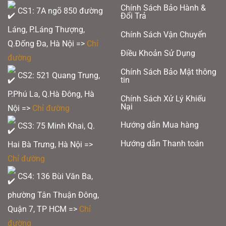
Chính Sách Bảo Hành &
CS1: 7A ngõ 850 đường
Đổi Trả
Láng, P.Láng Thượng,
Chính Sách Vận Chuyển
Q.Đống Đa, Hà Nội =>
Chỉ
Điều Khoản Sử Dụng
đường
Chính Sách Bảo Mật thông
CS2: 521 Quang Trung,
tin
P.Phú La, Q.Hà Đông, Hà
Chính Sách Xử Lý Khiếu
Nại
Nội =>
Chỉ đường
Hướng dẫn Mua hàng
CS3: 75 Minh Khai, Q.
Hướng dẫn Thanh toán
Hai Bà Trưng, Hà Nội =>
Chỉ đường
CS4: 136 Bùi Văn Ba,
phường Tân Thuận Đông,
Quận 7, TP HCM
=>
Chỉ
đường