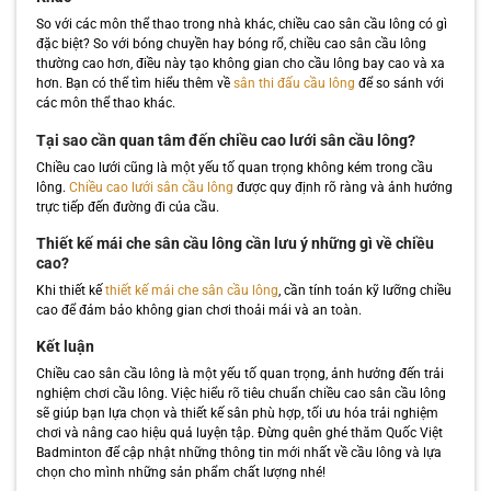
So với các môn thể thao trong nhà khác, chiều cao sân cầu lông có gì
đặc biệt? So với bóng chuyền hay bóng rổ, chiều cao sân cầu lông
thường cao hơn, điều này tạo không gian cho cầu lông bay cao và xa
hơn. Bạn có thể tìm hiểu thêm về
sân thi đấu cầu lông
để so sánh với
các môn thể thao khác.
Tại sao cần quan tâm đến chiều cao lưới sân cầu lông?
Chiều cao lưới cũng là một yếu tố quan trọng không kém trong cầu
lông.
Chiều cao lưới sân cầu lông
được quy định rõ ràng và ảnh hưởng
trực tiếp đến đường đi của cầu.
Thiết kế mái che sân cầu lông cần lưu ý những gì về chiều
cao?
Khi thiết kế
thiết kế mái che sân cầu lông
, cần tính toán kỹ lưỡng chiều
cao để đảm bảo không gian chơi thoải mái và an toàn.
Kết luận
Chiều cao sân cầu lông là một yếu tố quan trọng, ảnh hưởng đến trải
nghiệm chơi cầu lông. Việc hiểu rõ tiêu chuẩn chiều cao sân cầu lông
sẽ giúp bạn lựa chọn và thiết kế sân phù hợp, tối ưu hóa trải nghiệm
chơi và nâng cao hiệu quả luyện tập. Đừng quên ghé thăm Quốc Việt
Badminton để cập nhật những thông tin mới nhất về cầu lông và lựa
chọn cho mình những sản phẩm chất lượng nhé!