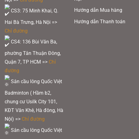
Hướng dẫn Mua hàng
CS3: 75 Minh Khai, Q.
Hướng dẫn Thanh toán
Hai Bà Trưng, Hà Nội =>
Chỉ đường
CS4: 136 Bùi Văn Ba,
phường Tân Thuận Đông,
Quận 7, TP HCM
=>
Chỉ
đường
Sân cầu lông Quốc Việt
Badminton ( Hầm b2,
chung cư Usilk City 101,
KĐT Văn Khê, Hà đông, Hà
Nội) =>
Chỉ đường
Sân cầu lông Quốc Việt