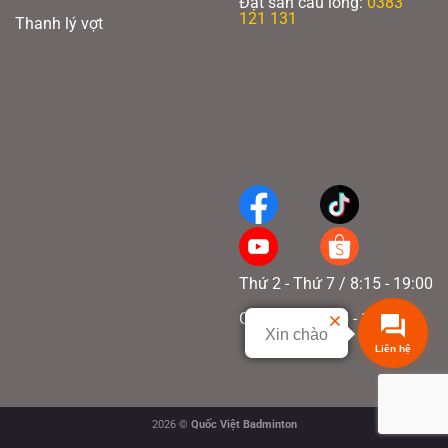
Đặt sân cầu lông:
0383
121 131
Thanh lý vợt
Thứ 2 - Thứ 7 / 8:15 - 19:00
Chủ nhật / 8:15 - 17:00
Xin chào
Liên hệ
2026 ©
Quốc Việt Badminton