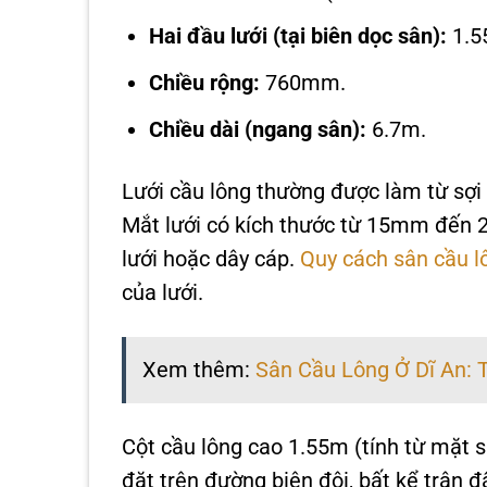
Hai đầu lưới (tại biên dọc sân):
1.5
Chiều rộng:
760mm.
Chiều dài (ngang sân):
6.7m.
Lưới cầu lông thường được làm từ sợi
Mắt lưới có kích thước từ 15mm đến 2
lưới hoặc dây cáp.
Quy cách sân cầu l
của lưới.
Xem thêm:
Sân Cầu Lông Ở Dĩ An: 
Cột cầu lông cao 1.55m (tính từ mặt s
đặt trên đường biên đôi, bất kể trận 