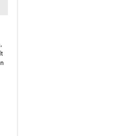
,
ít
ân