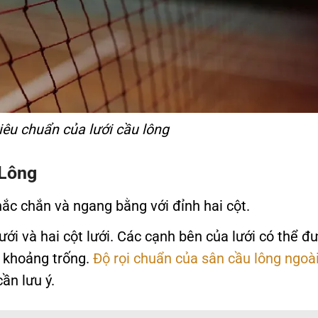
iêu chuẩn của lưới cầu lông
 Lông
ắc chắn và ngang bằng với đỉnh hai cột.
ới và hai cột lưới. Các cạnh bên của lưới có thể đ
 khoảng trống.
Độ rọi chuẩn của sân cầu lông ngoà
ần lưu ý.