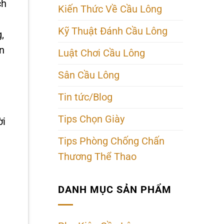
ch
Kiến Thức Về Cầu Lông
Kỹ Thuật Đánh Cầu Lông
,
n
Luật Chơi Cầu Lông
Sân Cầu Lông
Tin tức/Blog
Tips Chọn Giày
ời
Tips Phòng Chống Chấn
Thương Thể Thao
DANH MỤC SẢN PHẨM