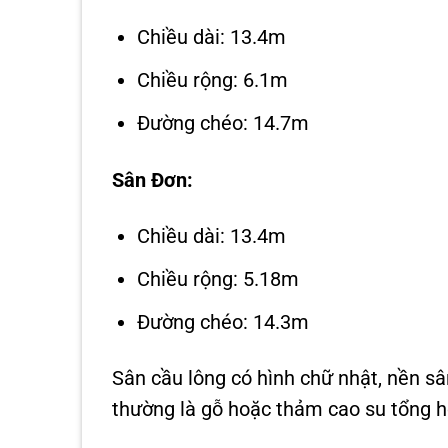
Chiều dài: 13.4m
Chiều rộng: 6.1m
Đường chéo: 14.7m
Sân Đơn:
Chiều dài: 13.4m
Chiều rộng: 5.18m
Đường chéo: 14.3m
Sân cầu lông có hình chữ nhật, nền s
thường là gỗ hoặc thảm cao su tổng h