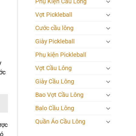
Phụ Kiện Cầu Lông
Vợt Pickleball
Cước cầu lông
Giày Pickleball
Phụ kiện Pickleball
y
Vợt Cầu Lông
ớc
Giày Cầu Lông
Bao Vợt Cầu Lông
Balo Cầu Lông
Quần Áo Cầu Lông
ược
Có