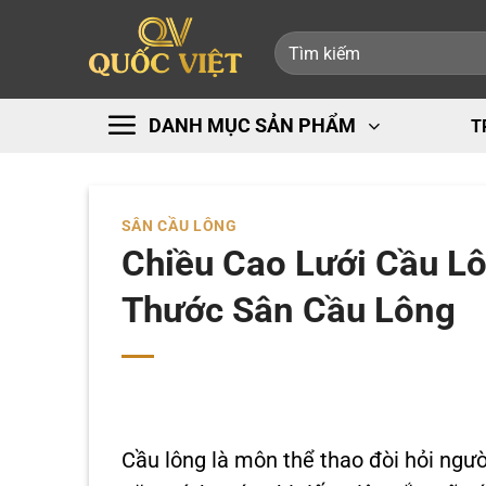
Bỏ
Tìm
qua
kiếm:
nội
dung
DANH MỤC SẢN PHẨM
T
SÂN CẦU LÔNG
Chiều Cao Lưới Cầu Lô
Thước Sân Cầu Lông
Cầu lông là môn thể thao đòi hỏi ngườ