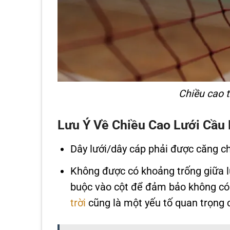
Chiều cao t
Lưu Ý Về Chiều Cao Lưới Cầu
Dây lưới/dây cáp phải được căng ch
Không được có khoảng trống giữa lư
buộc vào cột để đảm bảo không có
trời
cũng là một yếu tố quan trọng c