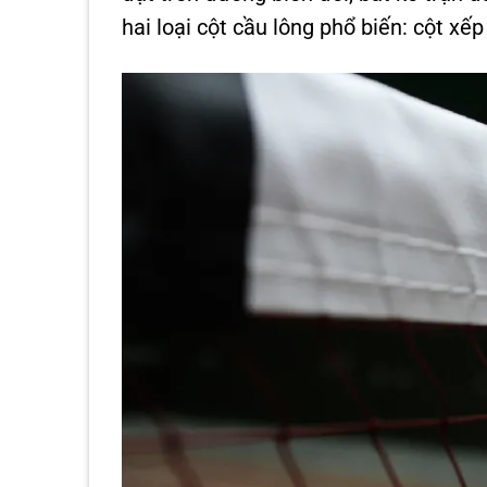
hai loại cột cầu lông phổ biến: cột xế