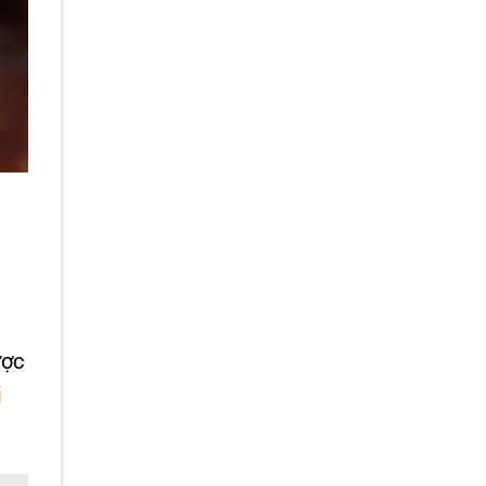
ược
i