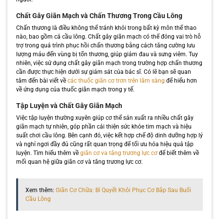
Chất Gây Giãn Mạch và Chấn Thương Trong Cầu Lông
Chấn thương là điều không thể tránh khỏi trong bất kỳ môn thể thao
nào, bao gồm cả cầu lông. Chất gây giãn mạch có thể đóng vai trò hỗ
trợ trong quá trình phục hồi chấn thương bằng cách tăng cường lưu
lượng máu đến vùng bị tổn thương, giúp giảm đau và sưng viêm. Tuy
nhiên, việc sử dụng chất gây giãn mạch trong trường hợp chấn thương
cần được thực hiện dưới sự giám sát của bác sĩ. Có lẽ bạn sẽ quan
tâm đến bài viết về
các thuốc giãn cơ trơn trên lâm sàng
để hiểu hơn
về ứng dụng của thuốc giãn mạch trong y tế.
Tập Luyện và Chất Gây Giãn Mạch
Việc tập luyện thường xuyên giúp cơ thể sản xuất ra nhiều chất gây
giãn mạch tự nhiên, góp phần cải thiện sức khỏe tim mạch và hiệu
suất chơi cầu lông. Bên cạnh đó, việc kết hợp chế độ dinh dưỡng hợp lý
và nghỉ ngơi đầy đủ cũng rất quan trọng để tối ưu hóa hiệu quả tập
luyện. Tìm hiểu thêm về
giãn cơ va tăng trương lực cơ
để biết thêm về
mối quan hệ giữa giãn cơ và tăng trương lực cơ.
Xem thêm:
Giãn Cơ Chữa: Bí Quyết Khôi Phục Cơ Bắp Sau Buổi
Cầu Lông