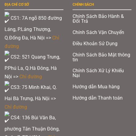
ĐỊA CHỈ CƠ SỞ
CHÍNH SÁCH
Chính Sách Bảo Hành &
CS1: 7A ngõ 850 đường
Đổi Trả
Láng, P.Láng Thượng,
Chính Sách Vận Chuyển
Q.Đống Đa, Hà Nội =>
Chỉ
Điều Khoản Sử Dụng
đường
Chính Sách Bảo Mật thông
CS2: 521 Quang Trung,
tin
P.Phú La, Q.Hà Đông, Hà
Chính Sách Xử Lý Khiếu
Nại
Nội =>
Chỉ đường
Hướng dẫn Mua hàng
CS3: 75 Minh Khai, Q.
Hướng dẫn Thanh toán
Hai Bà Trưng, Hà Nội =>
Chỉ đường
CS4: 136 Bùi Văn Ba,
phường Tân Thuận Đông,