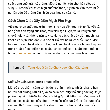
suất trong suốt trận cầu lông. Một số nghiên cứu cho thấy việc bổ
sung NO có thể cải thiện hiệu suất thể thao, tuy nhiên, cần thêm nhiều
nghiên cứu để khẳng định hiệu quả thực sự của nó.
Cách Chọn Chất Gây Giãn Mạch Phù Hợp
Việc lựa chọn chất gây giãn mạch phù hợp cần dựa trên nhiều yếu tố,
bao gồm tình trạng sức khỏe, mục tiêu tập luyện, và lời khuyên của
chuyên gia y tế. Không nên tự ý sử dụng các chất gây giãn mạch mà
không có sự hướng dẫn của bác sĩ. Đối với người chơi cầu lông, việc
tập trung vào chế độ dinh dưỡng và luyện tập khoa học là yếu tố quan
trọng nhất để cải thiện hiệu suất. Bạn có thể tham khảo thêm thông
tin về
giãn cơ tim
để hiểu hơn về tác động của giãn mạch lên tim.
Xem thêm:
Tổng Hợp Giãn Cơ Cho Người Chơi Cầu Lông
Chất Gây Giãn Mạch Trong Thực Phẩm
Một số thực phẩm cũng có tác dụng giãn mạch tự nhiên, chẳng hạn
như củ cải đường, rau bina, và sô cô la đen. Việc bổ sung các loại thực
phẩm này vào chế độ ăn uống có thể giúp cải thiện lưu thông máu và
hỗ trợ hiệu suất chơi cầu lông. Tuy nhiên, cần lưu ý rằng tác dụng của
các loại thực phẩm này có thể khác nhau tùy theo cơ địa của mỗi
người.