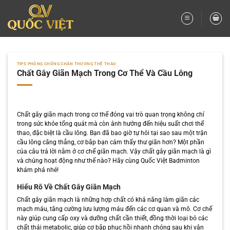
Bỏ
qua
nội
dung
TIPS PHÒNG CHỐNG CHẤN THƯƠNG THỂ THAO
Chất Gây Giãn Mạch Trong Cơ Thể Và Cầu Lông
Chất gây giãn mạch trong cơ thể đóng vai trò quan trọng không chỉ
trong sức khỏe tổng quát mà còn ảnh hưởng đến hiệu suất chơi thể
thao, đặc biệt là cầu lông. Bạn đã bao giờ tự hỏi tại sao sau một trận
cầu lông căng thẳng, cơ bắp bạn cảm thấy thư giãn hơn? Một phần
của câu trả lời nằm ở cơ chế giãn mạch. Vậy chất gây giãn mạch là gì
và chúng hoạt động như thế nào? Hãy cùng Quốc Việt Badminton
khám phá nhé!
Hiểu Rõ Về Chất Gây Giãn Mạch
Chất gây giãn mạch là những hợp chất có khả năng làm giãn các
mạch máu, tăng cường lưu lượng máu đến các cơ quan và mô. Cơ chế
này giúp cung cấp oxy và dưỡng chất cần thiết, đồng thời loại bỏ các
chất thải metabolic, giúp cơ bắp phục hồi nhanh chóng sau khi vận