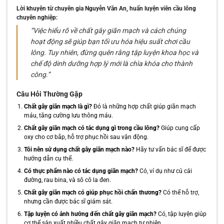
Lời khuyên từ chuyên gia Nguyễn Văn An, huấn luyện viên cầu lông
chuyên nghiệp:
“Việc hiểu rõ về chất gây giãn mạch và cách chúng
hoạt động sẽ giúp bạn tối ưu hóa hiệu suất chơi cầu
lông. Tuy nhiên, đừng quên rằng tập luyện khoa học và
chế độ dinh dưỡng hợp lý mới là chìa khóa cho thành
công.”
Câu Hỏi Thường Gặp
Chất gây giãn mạch là gì?
Đó là những hợp chất giúp giãn mạch
máu, tăng cường lưu thông máu.
Chất gây giãn mạch có tác dụng gì trong cầu lông?
Giúp cung cấp
oxy cho cơ bắp, hỗ trợ phục hồi sau vận động.
Tôi nên sử dụng chất gây giãn mạch nào?
Hãy tư vấn bác sĩ để được
hướng dẫn cụ thể.
Có thực phẩm nào có tác dụng giãn mạch?
Có, ví dụ như củ cải
đường, rau bina, và sô cô la đen.
Chất gây giãn mạch có giúp phục hồi chấn thương?
Có thể hỗ trợ,
nhưng cần được bác sĩ giám sát.
Tập luyện có ảnh hưởng đến chất gây giãn mạch?
Có, tập luyện giúp
cơ thể sản xuất nhiều chất gây giãn mạch tự nhiên.