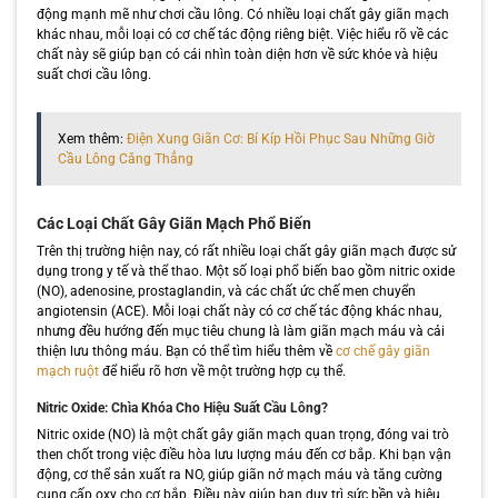
động mạnh mẽ như chơi cầu lông. Có nhiều loại chất gây giãn mạch
khác nhau, mỗi loại có cơ chế tác động riêng biệt. Việc hiểu rõ về các
chất này sẽ giúp bạn có cái nhìn toàn diện hơn về sức khỏe và hiệu
suất chơi cầu lông.
Xem thêm:
Điện Xung Giãn Cơ: Bí Kíp Hồi Phục Sau Những Giờ
Cầu Lông Căng Thẳng
Các Loại Chất Gây Giãn Mạch Phổ Biến
Trên thị trường hiện nay, có rất nhiều loại chất gây giãn mạch được sử
dụng trong y tế và thể thao. Một số loại phổ biến bao gồm nitric oxide
(NO), adenosine, prostaglandin, và các chất ức chế men chuyển
angiotensin (ACE). Mỗi loại chất này có cơ chế tác động khác nhau,
nhưng đều hướng đến mục tiêu chung là làm giãn mạch máu và cải
thiện lưu thông máu. Bạn có thể tìm hiểu thêm về
cơ chế gây giãn
mạch ruột
để hiểu rõ hơn về một trường hợp cụ thể.
Nitric Oxide: Chìa Khóa Cho Hiệu Suất Cầu Lông?
Nitric oxide (NO) là một chất gây giãn mạch quan trọng, đóng vai trò
then chốt trong việc điều hòa lưu lượng máu đến cơ bắp. Khi bạn vận
động, cơ thể sản xuất ra NO, giúp giãn nở mạch máu và tăng cường
cung cấp oxy cho cơ bắp. Điều này giúp bạn duy trì sức bền và hiệu