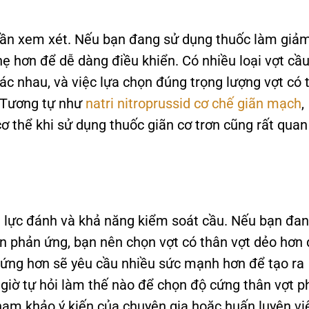
 cần xem xét. Nếu bạn đang sử dụng thuốc làm giả
ẹ hơn để dễ dàng điều khiển. Có nhiều loại vợt cầ
hác nhau, và việc lựa chọn đúng trọng lượng vợt có 
. Tương tự như
natri nitroprussid cơ chế giãn mạch
,
cơ thể khi sử dụng thuốc giãn cơ trơn cũng rất quan
 lực đánh và khả năng kiểm soát cầu. Nếu bạn đa
n phản ứng, bạn nên chọn vợt có thân vợt dẻo hơn
 cứng hơn sẽ yêu cầu nhiều sức mạnh hơn để tạo ra
iờ tự hỏi làm thế nào để chọn độ cứng thân vợt p
ham khảo ý kiến của chuyên gia hoặc huấn luyện vi