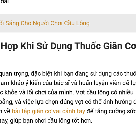
dai.
ổi Sáng Cho Người Chơi Cầu Lông
 Hợp Khi Sử Dụng Thuốc Giãn C
 quan trọng, đặc biệt khi bạn đang sử dụng các thu
ham khảo ý kiến của bác sĩ và huấn luyện viên để l
c khỏe và lối chơi của mình. Vợt cầu lông có nhiều
 bằng, và việc lựa chọn đúng vợt có thể ảnh hưởng 
êm về
bài tập giãn cơ vai cánh tay
để tăng cường sứ
ay, giúp bạn chơi cầu lông tốt hơn.