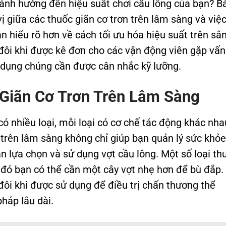
ảnh hưởng đến hiệu suất chơi cầu lông của bạn? Bà
ị giữa các thuốc giãn cơ trơn trên lâm sàng và việ
n hiểu rõ hơn về cách tối ưu hóa hiệu suất trên sân
 đôi khi được kê đơn cho các vận động viên gặp vấn
ử dụng chúng cần được cân nhắc kỹ lưỡng.
Giãn Cơ Trơn Trên Lâm Sàng
có nhiều loại, mỗi loại có cơ chế tác động khác nha
n trên lâm sàng không chỉ giúp bạn quản lý sức khỏe
 lựa chọn và sử dụng vợt cầu lông. Một số loại th
đó bạn có thể cần một cây vợt nhẹ hơn để bù đắp.
đôi khi được sử dụng để điều trị chấn thương thể
háp lâu dài.