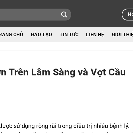
Ho
RANG CHỦ
ĐÀO TẠO
TIN TỨC
LIÊN HỆ
GIỚI THI
ơn Trên Lâm Sàng và Vợt Cầu
ược sử dụng rộng rãi trong điều trị nhiều bệnh lý.