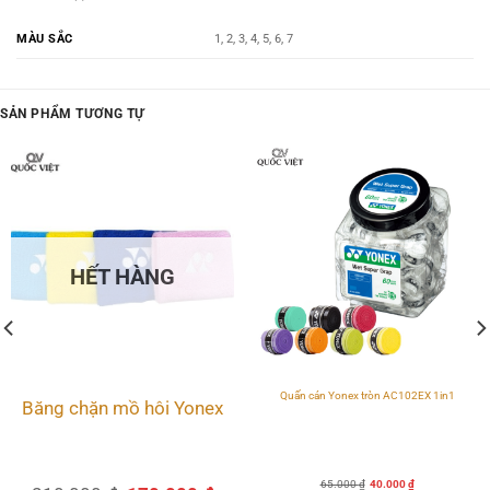
MÀU SẮC
1, 2, 3, 4, 5, 6, 7
SẢN PHẨM TƯƠNG TỰ
HẾT HÀNG
Quấn cán Yonex tròn AC102EX 1in1
Băng chặn mồ hôi Yonex
Giá
Giá
65.000
₫
40.000
₫