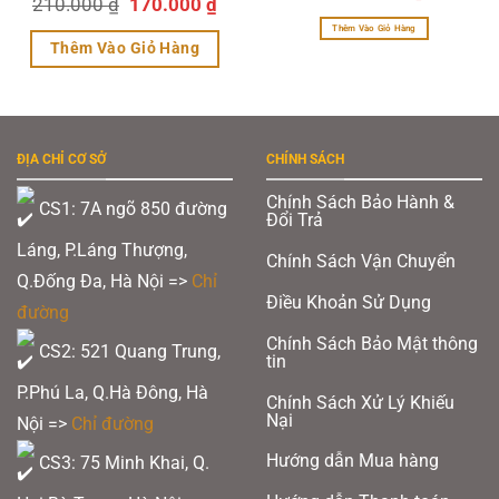
Giá
Giá
210.000
₫
170.000
₫
gốc
hiện
là:
tại
gốc
hiện
65.000 ₫.
là:
Thêm Vào Giỏ Hàng
40.000 ₫.
là:
tại
Thêm Vào Giỏ Hàng
210.000 ₫.
là:
170.000 ₫.
ĐỊA CHỈ CƠ SỞ
CHÍNH SÁCH
Chính Sách Bảo Hành &
CS1: 7A ngõ 850 đường
Đổi Trả
Láng, P.Láng Thượng,
Chính Sách Vận Chuyển
Q.Đống Đa, Hà Nội =>
Chỉ
Điều Khoản Sử Dụng
đường
Chính Sách Bảo Mật thông
CS2: 521 Quang Trung,
tin
P.Phú La, Q.Hà Đông, Hà
Chính Sách Xử Lý Khiếu
Nại
Nội =>
Chỉ đường
Hướng dẫn Mua hàng
CS3: 75 Minh Khai, Q.