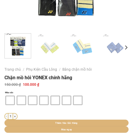
Trang chủ
/
Phụ Kiện Cầu Lông
/
Băng chặn mồ hôi
Chặn mồ hôi YONEX chính hãng
Giá
Giá
150.000
₫
100.000
₫
gốc
hiện
là:
tại
Màu sắc
150.000 ₫.
là:
100.000 ₫.
Chặn mồ hôi YONEX chính hãng số lượng
Thêm Vào Giỏ Hàng
Mua ngay