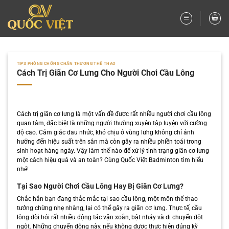
Bỏ
qua
nội
dung
TIPS PHÒNG CHỐNG CHẤN THƯƠNG THỂ THAO
Cách Trị Giãn Cơ Lưng Cho Người Chơi Cầu Lông
Cách trị giãn cơ lưng là một vấn đề được rất nhiều người chơi cầu lông
quan tâm, đặc biệt là những người thường xuyên tập luyện với cường
độ cao. Cảm giác đau nhức, khó chịu ở vùng lưng không chỉ ảnh
hưởng đến hiệu suất trên sân mà còn gây ra nhiều phiền toái trong
sinh hoạt hàng ngày. Vậy làm thế nào để xử lý tình trạng giãn cơ lưng
một cách hiệu quả và an toàn? Cùng Quốc Việt Badminton tìm hiểu
nhé!
Tại Sao Người Chơi Cầu Lông Hay Bị Giãn Cơ Lưng?
Chắc hẳn bạn đang thắc mắc tại sao cầu lông, một môn thể thao
tưởng chừng nhẹ nhàng, lại có thể gây ra giãn cơ lưng. Thực tế, cầu
lông đòi hỏi rất nhiều động tác vặn xoắn, bật nhảy và di chuyển đột
ngột. Những chuyển động này, nếu không được thực hiện đúng kỹ