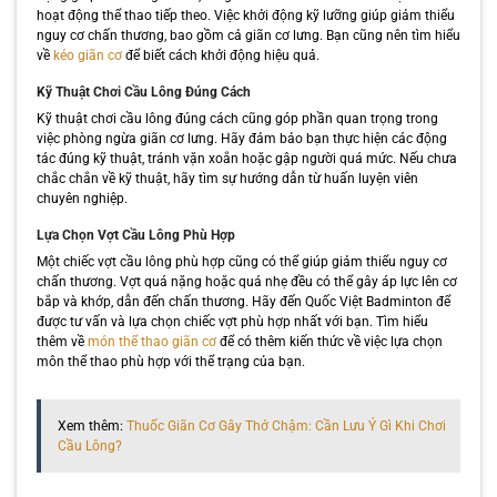
hoạt động thể thao tiếp theo. Việc khởi động kỹ lưỡng giúp giảm thiểu
nguy cơ chấn thương, bao gồm cả giãn cơ lưng. Bạn cũng nên tìm hiểu
về
kéo giãn cơ
để biết cách khởi động hiệu quả.
Kỹ Thuật Chơi Cầu Lông Đúng Cách
Kỹ thuật chơi cầu lông đúng cách cũng góp phần quan trọng trong
việc phòng ngừa giãn cơ lưng. Hãy đảm bảo bạn thực hiện các động
tác đúng kỹ thuật, tránh vặn xoắn hoặc gập người quá mức. Nếu chưa
chắc chắn về kỹ thuật, hãy tìm sự hướng dẫn từ huấn luyện viên
chuyên nghiệp.
Lựa Chọn Vợt Cầu Lông Phù Hợp
Một chiếc vợt cầu lông phù hợp cũng có thể giúp giảm thiểu nguy cơ
chấn thương. Vợt quá nặng hoặc quá nhẹ đều có thể gây áp lực lên cơ
bắp và khớp, dẫn đến chấn thương. Hãy đến Quốc Việt Badminton để
được tư vấn và lựa chọn chiếc vợt phù hợp nhất với bạn. Tìm hiểu
thêm về
món thể thao giãn cơ
để có thêm kiến thức về việc lựa chọn
môn thể thao phù hợp với thể trạng của bạn.
Xem thêm:
Thuốc Giãn Cơ Gây Thở Chậm: Cần Lưu Ý Gì Khi Chơi
Cầu Lông?