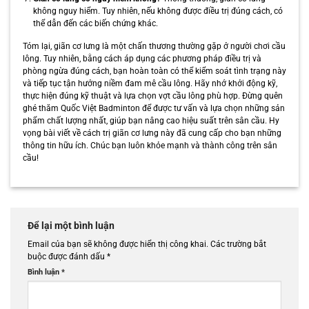
không nguy hiểm. Tuy nhiên, nếu không được điều trị đúng cách, có
thể dẫn đến các biến chứng khác.
Tóm lại, giãn cơ lưng là một chấn thương thường gặp ở người chơi cầu
lông. Tuy nhiên, bằng cách áp dụng các phương pháp điều trị và
phòng ngừa đúng cách, bạn hoàn toàn có thể kiểm soát tình trạng này
và tiếp tục tận hưởng niềm đam mê cầu lông. Hãy nhớ khởi động kỹ,
thực hiện đúng kỹ thuật và lựa chọn vợt cầu lông phù hợp. Đừng quên
ghé thăm Quốc Việt Badminton để được tư vấn và lựa chọn những sản
phẩm chất lượng nhất, giúp bạn nâng cao hiệu suất trên sân cầu. Hy
vọng bài viết về cách trị giãn cơ lưng này đã cung cấp cho bạn những
thông tin hữu ích. Chúc bạn luôn khỏe mạnh và thành công trên sân
cầu!
Để lại một bình luận
Email của bạn sẽ không được hiển thị công khai.
Các trường bắt
buộc được đánh dấu
*
Bình luận
*