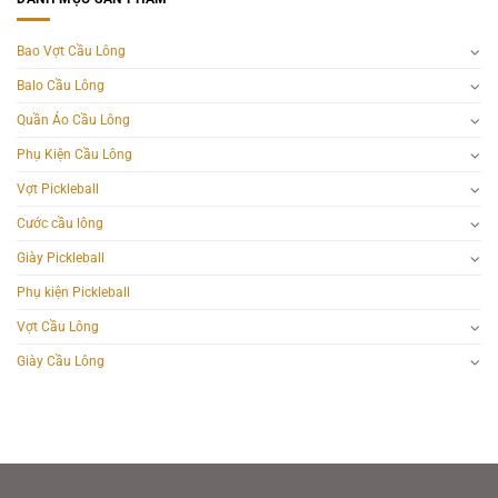
Bao Vợt Cầu Lông
Balo Cầu Lông
Quần Áo Cầu Lông
Phụ Kiện Cầu Lông
Vợt Pickleball
Cước cầu lông
Giày Pickleball
Phụ kiện Pickleball
Vợt Cầu Lông
Giày Cầu Lông