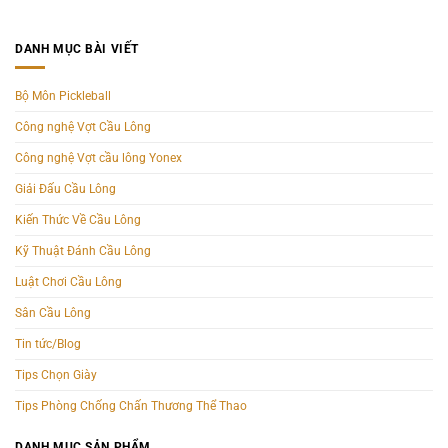
DANH MỤC BÀI VIẾT
Bộ Môn Pickleball
Công nghệ Vợt Cầu Lông
Công nghệ Vợt cầu lông Yonex
Giải Đấu Cầu Lông
Kiến Thức Về Cầu Lông
Kỹ Thuật Đánh Cầu Lông
Luật Chơi Cầu Lông
Sân Cầu Lông
Tin tức/Blog
Tips Chọn Giày
Tips Phòng Chống Chấn Thương Thể Thao
DANH MỤC SẢN PHẨM