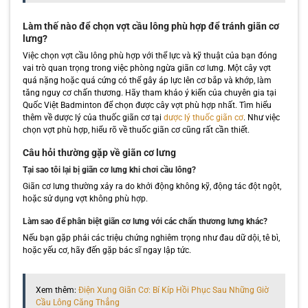
Làm thế nào để chọn vợt cầu lông phù hợp để tránh giãn cơ
lưng?
Việc chọn vợt cầu lông phù hợp với thể lực và kỹ thuật của bạn đóng
vai trò quan trọng trong việc phòng ngừa giãn cơ lưng. Một cây vợt
quá nặng hoặc quá cứng có thể gây áp lực lên cơ bắp và khớp, làm
tăng nguy cơ chấn thương. Hãy tham khảo ý kiến của chuyên gia tại
Quốc Việt Badminton để chọn được cây vợt phù hợp nhất. Tìm hiểu
thêm về dược lý của thuốc giãn cơ tại
dược lý thuốc giãn cơ
. Như việc
chọn vợt phù hợp, hiểu rõ về thuốc giãn cơ cũng rất cần thiết.
Câu hỏi thường gặp về giãn cơ lưng
Tại sao tôi lại bị giãn cơ lưng khi chơi cầu lông?
Giãn cơ lưng thường xảy ra do khởi động không kỹ, động tác đột ngột,
hoặc sử dụng vợt không phù hợp.
Làm sao để phân biệt giãn cơ lưng với các chấn thương lưng khác?
Nếu bạn gặp phải các triệu chứng nghiêm trọng như đau dữ dội, tê bì,
hoặc yếu cơ, hãy đến gặp bác sĩ ngay lập tức.
Xem thêm:
Điện Xung Giãn Cơ: Bí Kíp Hồi Phục Sau Những Giờ
Cầu Lông Căng Thẳng