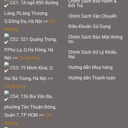
Chính Sách Bảo Hành &
CS1: 7A ngõ 850 đường
Đổi Trả
Láng, P.Láng Thượng,
Chính Sách Vận Chuyển
Q.Đống Đa, Hà Nội =>
Chỉ
Điều Khoản Sử Dụng
đường
Chính Sách Bảo Mật thông
CS2: 521 Quang Trung,
tin
P.Phú La, Q.Hà Đông, Hà
Chính Sách Xử Lý Khiếu
Nại
Nội =>
Chỉ đường
Hướng dẫn Mua hàng
CS3: 75 Minh Khai, Q.
Hướng dẫn Thanh toán
Hai Bà Trưng, Hà Nội =>
Chỉ đường
CS4: 136 Bùi Văn Ba,
phường Tân Thuận Đông,
Quận 7, TP HCM
=>
Chỉ
đường