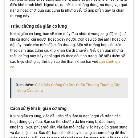
điều khó tránh khỏi. Ngoài ra, tư thế chơi không đúng, sử dụng vợt quá
nặng, hoặc chơi quá sức cũng là những yếu tố góp phần gây ra chấn
thương này.
Triệu chứng của giãn cơ lưng
Khi bị giãn cơ lưng, bạn sẽ cảm thấy đau nhức ở vùng lưng, đặc biệt là
khi cử động, cúi người, hoặc xoay người. Cơn đau có thể âm ỉ hoặc dữ
dội tùy thuộc vào mức độ chấn thương. Một số trường hợp còn kèm
theo cảm giác cứng cơ, khó khăn khi di chuyển. Nếu bạn gặp những
triệu chứng này, hãy nghỉ ngơi và theo dõi tình trạng. Để hiểu thêm về
các triệu chứng cụ thể, bạn có thể tham khảo bài viết
cận cảnh giãn
cơ
.
Xem thêm:
Giãn Dây Chằng Cơ Đùi: Chấn Thương Thường Gặp
Trong Cầu Lông
Cách xử lý khi bị giãn cơ lưng
Khi bị giãn cơ lưng, việc đầu tiên cần làm là nghỉ ngơi và tránh các
hoạt động gây đau. Bạn có thể chườm đá lên vùng bị đau trong
khoảng 15-20 phút mỗi lần, vài lần mỗi ngày. Việc này giúp giảm sưng
và đau hiệu quả. Sau đó, bạn có thể chuyển sang chườm nóng để thư