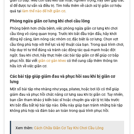
giãn cơ bắp. Nếu cơn đau kéo dài hoặc nghiêm trọng, hãy đến gặp bác
sĩ để được tư vấn và điều trị. Tìm hiểu thêm về cách xử lý giãn cơ hiệu
quả tại
làm thế nào để hết giãn cơ
.
Phòng ngừa giãn cơ lưng khi chơi cầu lông
Phòng bệnh hơn chữa bệnh, việc phòng ngừa giãn cơ lưng khi chơi
cầu lông vô cùng quan trọng. Trước khi bắt đầu trận đấu, hãy khởi
động kỹ càng, làm nóng các nhóm cơ, đặc biệt là cơ lưng. Chọn vợt
cầu lông phù hợp với thể lực và kỹ thuật của bạn. Trong quá trình chơi,
hãy duy trì tư thế đúng và tránh các động tác quá mạnh hoặc đột
ngột. Sau khi chơi, hãy thực hiện các bài tập giãn cơ để giúp cơ bắp
phục hồi. Bài viết
giãn cơ gân kheo
có thể cung cấp thêm thông tin
hữu ích về việc giãn cơ.
Các bài tập giúp giảm đau và phục hồi sau khi bị giãn cơ
lưng
Một số bài tập nhẹ nhàng như yoga, pilates, hoặc bơi lội có thể giúp
giảm đau và phục hồi chức năng cơ lưng sau khi bị giãn cơ. Tuy nhiên,
bạn cần tham khảo ý kiến bác sĩ hoặc chuyên gia vật lý trị liệu trước
khi bắt đầu bất kỳ bài tập nào. Điều này giúp bạn tránh những bài tập
không phù hợp và đảm bảo an toàn trong quá trình phục hồi.
Xem thêm:
Cách Chữa Giãn Cơ Tay Khi Chơi Cầu Lông