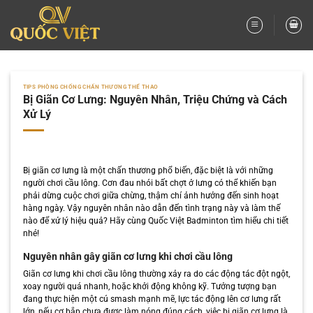
Bỏ
qua
nội
dung
TIPS PHÒNG CHỐNG CHẤN THƯƠNG THỂ THAO
Bị Giãn Cơ Lưng: Nguyên Nhân, Triệu Chứng và Cách
Xử Lý
Bị giãn cơ lưng là một chấn thương phổ biến, đặc biệt là với những
người chơi cầu lông. Cơn đau nhói bất chợt ở lưng có thể khiến bạn
phải dừng cuộc chơi giữa chừng, thậm chí ảnh hưởng đến sinh hoạt
hàng ngày. Vậy nguyên nhân nào dẫn đến tình trạng này và làm thế
nào để xử lý hiệu quả? Hãy cùng Quốc Việt Badminton tìm hiểu chi tiết
nhé!
Nguyên nhân gây giãn cơ lưng khi chơi cầu lông
Giãn cơ lưng khi chơi cầu lông thường xảy ra do các động tác đột ngột,
xoay người quá nhanh, hoặc khởi động không kỹ. Tưởng tượng bạn
đang thực hiện một cú smash mạnh mẽ, lực tác động lên cơ lưng rất
lớn, nếu cơ bắp chưa được làm nóng đúng cách, việc bị giãn cơ lưng là