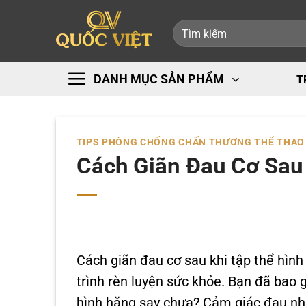
Bỏ
Tìm
qua
kiếm:
nội
dung
DANH MỤC SẢN PHẨM
T
TIPS PHÒNG CHỐNG CHẤN THƯƠNG THỂ THAO
Cách Giãn Đau Cơ Sau 
Cách giãn đau cơ sau khi tập thể hìn
trình rèn luyện sức khỏe. Bạn đã bao g
hình hăng say chưa? Cảm giác đau nhứ