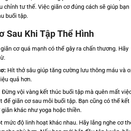
u chỉnh tư thế. Việc giãn cơ đúng cách sẽ giúp bạn
u buổi tập.
ơ Sau Khi Tập Thể Hình
giãn cơ quá mạnh có thể gây ra chấn thương. Hãy
ừ.
cơ:
Hít thở sâu giúp tăng cường lưu thông máu và o
hiệu quả hơn.
:
Đừng vội vàng kết thúc buổi tập mà quên mất việ
t để giãn cơ sau mỗi buổi tập. Bạn cũng có thể kết
ư giãn khác như yoga hoặc thiền.
 mức độ linh hoạt khác nhau. Hãy lắng nghe cơ th