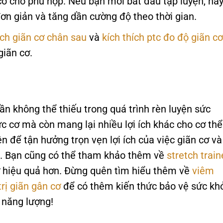
cơ cho phù hợp. Nếu bạn mới bắt đầu tập luyện, hã
đơn giản và tăng dần cường độ theo thời gian.
ch giãn cơ chân sau
và
kích thích ptc đo độ giãn c
giãn cơ.
ần không thể thiếu trong quá trình rèn luyện sức
 cơ mà còn mang lại nhiều lợi ích khác cho cơ thể
n để tận hưởng trọn vẹn lợi ích của việc giãn cơ và
h. Bạn cũng có thể tham khảo thêm về
stretch train
ơ hiệu quả hơn. Đừng quên tìm hiểu thêm về
viêm
trị giãn gân cơ
để có thêm kiến thức bảo vệ sức kh
 năng lượng!