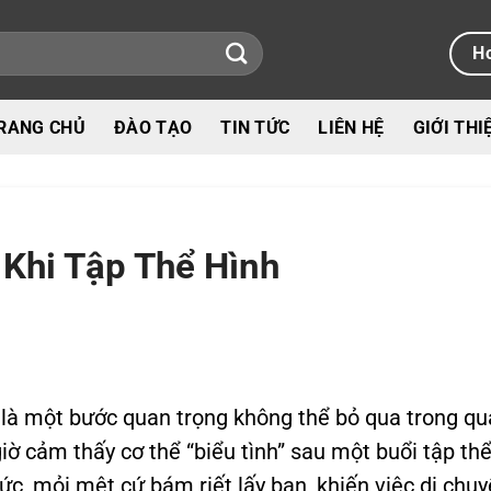
Ho
RANG CHỦ
ĐÀO TẠO
TIN TỨC
LIÊN HỆ
GIỚI THI
Khi Tập Thể Hình
h là một bước quan trọng không thể bỏ qua trong qu
iờ cảm thấy cơ thể “biểu tình” sau một buổi tập th
c, mỏi mệt cứ bám riết lấy bạn, khiến việc di chu