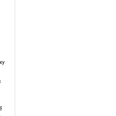
xy
c
ể