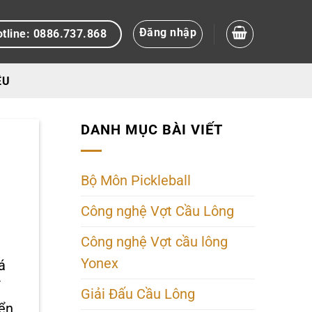
Đăng nhập
tline: 0886.737.868
ỆU
DANH MỤC BÀI VIẾT
Bộ Môn Pickleball
Công nghệ Vợt Cầu Lông
Công nghệ Vợt cầu lông
Yonex
á
ể
Giải Đấu Cầu Lông
yển