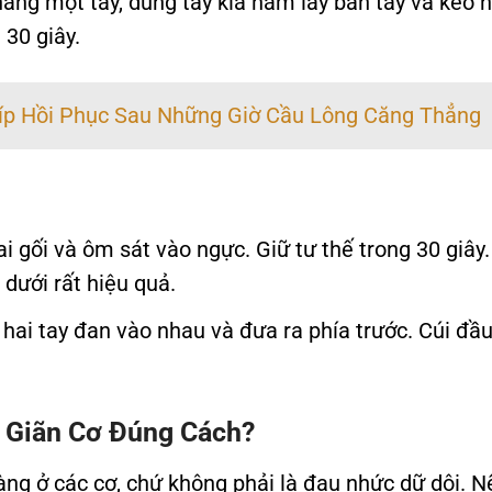
ẳng một tay, dùng tay kia nắm lấy bàn tay và kéo 
 30 giây.
Kíp Hồi Phục Sau Những Giờ Cầu Lông Căng Thẳng
 gối và ôm sát vào ngực. Giữ tư thế trong 30 giây.
 dưới rất hiệu quả.
 hai tay đan vào nhau và đưa ra phía trước. Cúi đầ
 Giãn Cơ Đúng Cách?
ng ở các cơ, chứ không phải là đau nhức dữ dội. N