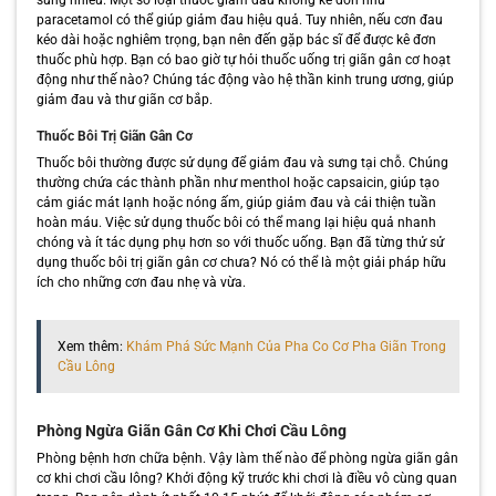
sưng nhiều. Một số loại thuốc giảm đau không kê đơn như
paracetamol có thể giúp giảm đau hiệu quả. Tuy nhiên, nếu cơn đau
kéo dài hoặc nghiêm trọng, bạn nên đến gặp bác sĩ để được kê đơn
thuốc phù hợp. Bạn có bao giờ tự hỏi thuốc uống trị giãn gân cơ hoạt
động như thế nào? Chúng tác động vào hệ thần kinh trung ương, giúp
giảm đau và thư giãn cơ bắp.
Thuốc Bôi Trị Giãn Gân Cơ
Thuốc bôi thường được sử dụng để giảm đau và sưng tại chỗ. Chúng
thường chứa các thành phần như menthol hoặc capsaicin, giúp tạo
cảm giác mát lạnh hoặc nóng ấm, giúp giảm đau và cải thiện tuần
hoàn máu. Việc sử dụng thuốc bôi có thể mang lại hiệu quả nhanh
chóng và ít tác dụng phụ hơn so với thuốc uống. Bạn đã từng thử sử
dụng thuốc bôi trị giãn gân cơ chưa? Nó có thể là một giải pháp hữu
ích cho những cơn đau nhẹ và vừa.
Xem thêm:
Khám Phá Sức Mạnh Của Pha Co Cơ Pha Giãn Trong
Cầu Lông
Phòng Ngừa Giãn Gân Cơ Khi Chơi Cầu Lông
Phòng bệnh hơn chữa bệnh. Vậy làm thế nào để phòng ngừa giãn gân
cơ khi chơi cầu lông? Khởi động kỹ trước khi chơi là điều vô cùng quan