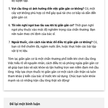
độ luyện tập.
Vợt cầu lông có ảnh hưởng đến việc giãn gân cơ không?
Có, một
cây vợt không phù hợp có thể gây quá tải cho cơ bắp và dẫn đến
giãn gân cơ.
Tôi nên nghỉ ngơi bao lâu sau khi bị giãn gân cơ?
Thời gian nghỉ
ngơi phụ thuộc vào mức độ nghiêm trọng của chấn thương. Bạn
nên tuân theo chỉ định của bác sĩ.
Ngoài thuốc, còn cách nào khác để điều trị giãn gân cơ không?
Có,
bạn có thể chườm đá, ngâm nước ấm, hoặc thực hiện các bài tập
vật lý trị liệu.
Tóm lại, giãn gân cơ là một chấn thương phổ biến khi chơi cầu lông.
Việc hiểu rõ về nguyên nhân, cách điều trị và phòng ngừa giãn gân cơ
sẽ giúp bạn bảo vệ sức khỏe và tận hưởng trọn vẹn niềm đam mê cầu
lông. Hãy lựa chọn thuốc trị giãn gân cơ một cách cẩn thận và luôn
tham khảo ý kiến của bác sĩ trước khi sử dụng. Chúc bạn luôn khỏe
mạnh và có những trận cầu lông thật sôi động!
Để lại một bình luận