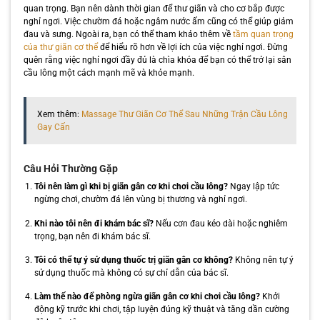
quan trọng. Bạn nên dành thời gian để thư giãn và cho cơ bắp được
nghỉ ngơi. Việc chườm đá hoặc ngâm nước ấm cũng có thể giúp giảm
đau và sưng. Ngoài ra, bạn có thể tham khảo thêm về
tầm quan trọng
của thư giãn cơ thể
để hiểu rõ hơn về lợi ích của việc nghỉ ngơi. Đừng
quên rằng việc nghỉ ngơi đầy đủ là chìa khóa để bạn có thể trở lại sân
cầu lông một cách mạnh mẽ và khỏe mạnh.
Xem thêm:
Massage Thư Giãn Cơ Thể Sau Những Trận Cầu Lông
Gay Cấn
Câu Hỏi Thường Gặp
Tôi nên làm gì khi bị giãn gân cơ khi chơi cầu lông?
Ngay lập tức
ngừng chơi, chườm đá lên vùng bị thương và nghỉ ngơi.
Khi nào tôi nên đi khám bác sĩ?
Nếu cơn đau kéo dài hoặc nghiêm
trọng, bạn nên đi khám bác sĩ.
Tôi có thể tự ý sử dụng thuốc trị giãn gân cơ không?
Không nên tự ý
sử dụng thuốc mà không có sự chỉ dẫn của bác sĩ.
Làm thế nào để phòng ngừa giãn gân cơ khi chơi cầu lông?
Khởi
động kỹ trước khi chơi, tập luyện đúng kỹ thuật và tăng dần cường