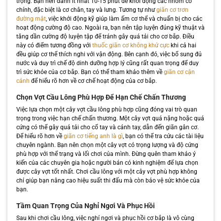
trọng. Bạn nên dành ít nhất 10-15 phút để khởi động các nhóm cơ
chính, đặc biệt là cơ chân, tay và lưng. Tương tự như
giãn cơ trơn
đường mật
, việc khởi động kỹ giúp làm ấm cơ thể và chuẩn bị cho các
hoạt động cường độ cao. Ngoài ra, bạn nên tập luyện đúng kỹ thuật và
tăng dần cường độ luyện tập để tránh gây quá tải cho cơ bắp. Điều
này có điểm tương đồng với
thuốc giãn cơ không khử cực
khi cả hai
đều giúp cơ thể thích nghi với vận động. Bên cạnh đó, việc bổ sung đủ
nước và duy trì chế độ dinh dưỡng hợp lý cũng rất quan trọng để duy
trì sức khỏe của cơ bắp. Bạn có thể tham khảo thêm về
giãn cơ cận
cảnh
để hiểu rõ hơn về cơ chế hoạt động của cơ bắp.
Chọn Vợt Cầu Lông Phù Hợp Để Hạn Chế Chấn Thương
Việc lựa chọn một cây vợt cầu lông phù hợp cũng đóng vai trò quan
trọng trong việc hạn chế chấn thương. Một cây vợt quá nặng hoặc quá
cứng có thể gây quá tải cho cổ tay và cánh tay, dẫn đến giãn gân cơ.
Để hiểu rõ hơn về
giãn cơ tiếng anh là gì
, bạn có thể tra cứu các tài liệu
chuyên ngành. Bạn nên chọn một cây vợt có trọng lượng và độ cứng
phù hợp với thể trạng và lối chơi của mình. Đừng quên tham khảo ý
kiến của các chuyên gia hoặc người bán có kinh nghiệm để lựa chọn
được cây vợt tốt nhất. Chơi cầu lông với một cây vợt phù hợp không
chỉ giúp bạn nâng cao hiệu suất thi đấu mà còn bảo vệ sức khỏe của
bạn.
Tầm Quan Trọng Của Nghỉ Ngơi Và Phục Hồi
Sau khi chơi cầu lông, việc nghỉ ngơi và phục hồi cơ bắp là vô cùng