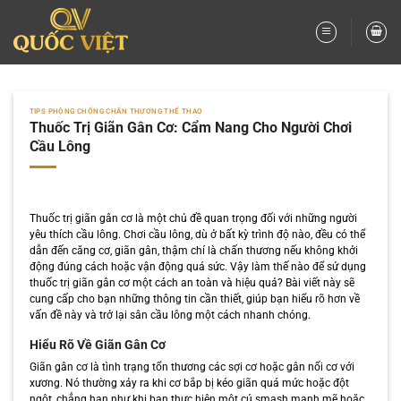
Bỏ
qua
nội
dung
TIPS PHÒNG CHỐNG CHẤN THƯƠNG THỂ THAO
Thuốc Trị Giãn Gân Cơ: Cẩm Nang Cho Người Chơi
Cầu Lông
Thuốc trị giãn gân cơ là một chủ đề quan trọng đối với những người
yêu thích cầu lông. Chơi cầu lông, dù ở bất kỳ trình độ nào, đều có thể
dẫn đến căng cơ, giãn gân, thậm chí là chấn thương nếu không khởi
động đúng cách hoặc vận động quá sức. Vậy làm thế nào để sử dụng
thuốc trị giãn gân cơ một cách an toàn và hiệu quả? Bài viết này sẽ
cung cấp cho bạn những thông tin cần thiết, giúp bạn hiểu rõ hơn về
vấn đề này và trở lại sân cầu lông một cách nhanh chóng.
Hiểu Rõ Về Giãn Gân Cơ
Giãn gân cơ là tình trạng tổn thương các sợi cơ hoặc gân nối cơ với
xương. Nó thường xảy ra khi cơ bắp bị kéo giãn quá mức hoặc đột
ngột, chẳng hạn như khi bạn thực hiện một cú smash mạnh mẽ hoặc