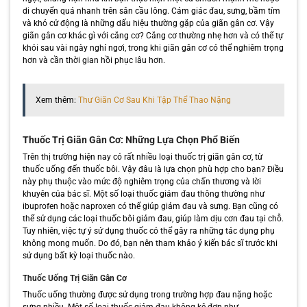
di chuyển quá nhanh trên sân cầu lông. Cảm giác đau, sưng, bầm tím
và khó cử động là những dấu hiệu thường gặp của giãn gân cơ. Vậy
giãn gân cơ khác gì với căng cơ? Căng cơ thường nhẹ hơn và có thể tự
khỏi sau vài ngày nghỉ ngơi, trong khi giãn gân cơ có thể nghiêm trọng
hơn và cần thời gian hồi phục lâu hơn.
Xem thêm:
Thư Giãn Cơ Sau Khi Tập Thể Thao Nặng
Thuốc Trị Giãn Gân Cơ: Những Lựa Chọn Phổ Biến
Trên thị trường hiện nay có rất nhiều loại thuốc trị giãn gân cơ, từ
thuốc uống đến thuốc bôi. Vậy đâu là lựa chọn phù hợp cho bạn? Điều
này phụ thuộc vào mức độ nghiêm trọng của chấn thương và lời
khuyên của bác sĩ. Một số loại thuốc giảm đau thông thường như
ibuprofen hoặc naproxen có thể giúp giảm đau và sưng. Bạn cũng có
thể sử dụng các loại thuốc bôi giảm đau, giúp làm dịu cơn đau tại chỗ.
Tuy nhiên, việc tự ý sử dụng thuốc có thể gây ra những tác dụng phụ
không mong muốn. Do đó, bạn nên tham khảo ý kiến bác sĩ trước khi
sử dụng bất kỳ loại thuốc nào.
Thuốc Uống Trị Giãn Gân Cơ
Thuốc uống thường được sử dụng trong trường hợp đau nặng hoặc