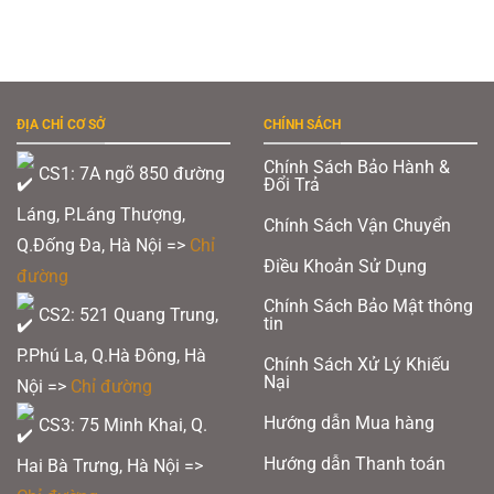
ĐỊA CHỈ CƠ SỞ
CHÍNH SÁCH
Chính Sách Bảo Hành &
CS1: 7A ngõ 850 đường
Đổi Trả
Láng, P.Láng Thượng,
Chính Sách Vận Chuyển
Q.Đống Đa, Hà Nội =>
Chỉ
Điều Khoản Sử Dụng
đường
Chính Sách Bảo Mật thông
CS2: 521 Quang Trung,
tin
P.Phú La, Q.Hà Đông, Hà
Chính Sách Xử Lý Khiếu
Nại
Nội =>
Chỉ đường
Hướng dẫn Mua hàng
CS3: 75 Minh Khai, Q.
Hướng dẫn Thanh toán
Hai Bà Trưng, Hà Nội =>