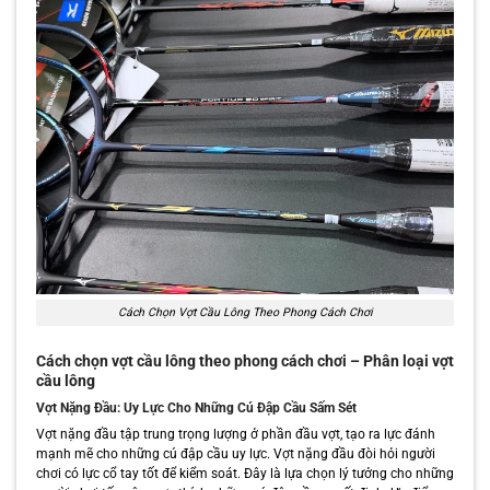
Cách Chọn Vợt Cầu Lông Theo Phong Cách Chơi
Cách chọn vợt cầu lông theo phong cách chơi – Phân loại vợt
cầu lông
Vợt Nặng Đầu: Uy Lực Cho Những Cú Đập Cầu Sấm Sét
Vợt nặng đầu tập trung trọng lượng ở phần đầu vợt, tạo ra lực đánh
mạnh mẽ cho những cú đập cầu uy lực. Vợt nặng đầu đòi hỏi người
chơi có lực cổ tay tốt để kiểm soát. Đây là lựa chọn lý tưởng cho những