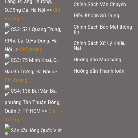
Láng, P.Láng Thượng,
Chính Sách Vận Chuyển
Q.Đống Đa, Hà Nội =>
Chỉ
Điều Khoản Sử Dụng
đường
Chính Sách Bảo Mật thông
CS2: 521 Quang Trung,
tin
P.Phú La, Q.Hà Đông, Hà
Chính Sách Xử Lý Khiếu
Nại
Nội =>
Chỉ đường
Hướng dẫn Mua hàng
CS3: 75 Minh Khai, Q.
Hướng dẫn Thanh toán
Hai Bà Trưng, Hà Nội =>
Chỉ đường
CS4: 136 Bùi Văn Ba,
phường Tân Thuận Đông,
Quận 7, TP HCM
=>
Chỉ
đường
Sân cầu lông Quốc Việt