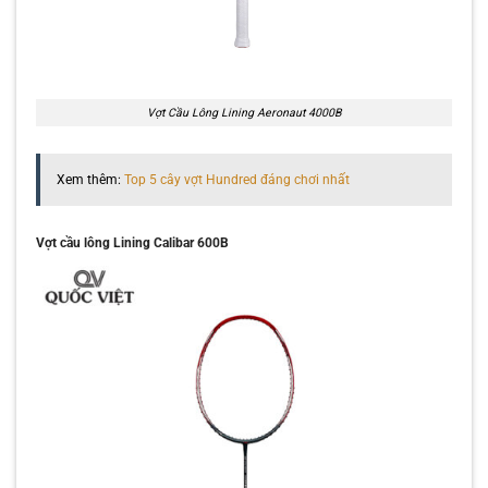
Vợt Cầu Lông Lining Aeronaut 4000B
Xem thêm:
Top 5 cây vợt Hundred đáng chơi nhất
Vợt cầu lông Lining Calibar 600B