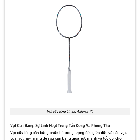
Vợt cầu lông Lining Axforce 70
Vợt Cân Bằng: Sự Linh Hoạt Trong Tấn Công Và Phòng Thủ
Vợt cầu lông cân bằng phân bố trọng lượng đều giữa đầu và cán vợt.
Loại vợt này mang đến sự cân bằng giữa sức mạnh và tốc độ, cho