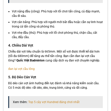
Vợt nặng đầu (công): Phù hợp với lối chơi tấn công, cú đập mạnh,
cầu đi sâu.
Vợt cân bằng: Phù hợp với người mới bắt đầu hoặc cần sự linh hoạt
trong cả tấn công và phòng thủ.
Vợt nhẹ đầu (thủ): Phù hợp với lối chơi phòng thủ, chặn cầu, cắt
cầu, đẩy cầu.
4. Chiều Dài Vợt
Chiều dài vợt tiêu chuẩn là 665mm. Một số vợt được thiết kế dài hơn
(tối đa 680mm) để tăng ưu thế tấn công. Bạn cần đan lại vợt cầu
lông?
Quốc Việt Badminton
cung cấp dịch vụ đan vợt chuyên nghiệp.
đan lại vợt cầu lông
5. Độ Dẻo Cán Vợt
Độ dẻo cán vợt ảnh hưởng đến lực đánh và khả năng kiểm soát cầu.
Có 5 mức độ dẻo: rất dẻo, dẻo, trung bình, cứng và rất cứng.
Xem thêm:
Top 5 cây vợt Hundred đáng chơi nhất