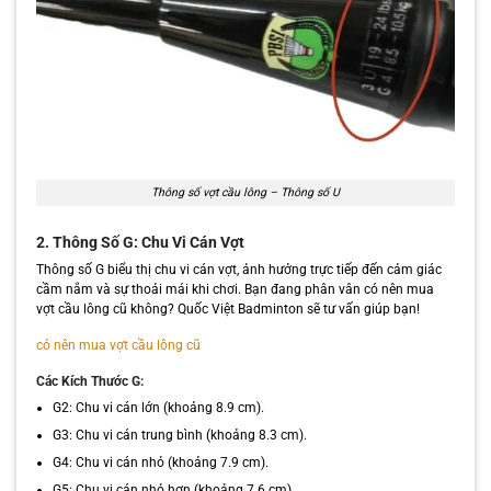
Thông số vợt cầu lông – Thông số U
2. Thông Số G: Chu Vi Cán Vợt
Thông số G biểu thị chu vi cán vợt, ảnh hưởng trực tiếp đến cảm giác
cầm nắm và sự thoải mái khi chơi. Bạn đang phân vân có nên mua
vợt cầu lông cũ không? Quốc Việt Badminton sẽ tư vấn giúp bạn!
có nên mua vợt cầu lông cũ
Các Kích Thước G:
G2: Chu vi cán lớn (khoảng 8.9 cm).
G3: Chu vi cán trung bình (khoảng 8.3 cm).
G4: Chu vi cán nhỏ (khoảng 7.9 cm).
G5: Chu vi cán nhỏ hơn (khoảng 7.6 cm).