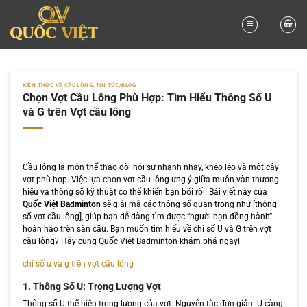
Bỏ
qua
nội
dung
KIẾN THỨC VỀ CẦU LÔNG
,
TIN TỨC/BLOG
Chọn Vợt Cầu Lông Phù Hợp: Tìm Hiểu Thông Số U
và G trên Vợt cầu lông
Cầu lông là môn thể thao đòi hỏi sự nhanh nhạy, khéo léo và một cây
vợt phù hợp. Việc lựa chọn vợt cầu lông ưng ý giữa muôn vàn thương
hiệu và thông số kỹ thuật có thể khiến bạn bối rối. Bài viết này của
Quốc Việt Badminton
sẽ giải mã các thông số quan trọng như [thông
số vợt cầu lông], giúp bạn dễ dàng tìm được “người bạn đồng hành”
hoàn hảo trên sân cầu. Bạn muốn tìm hiểu về chỉ số U và G trên vợt
cầu lông? Hãy cùng Quốc Việt Badminton khám phá ngay!
chỉ số u và g trên vợt cầu lông
1. Thông Số U: Trọng Lượng Vợt
Thông số U thể hiện trọng lượng của vợt. Nguyên tắc đơn giản: U càng