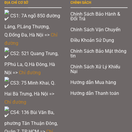
ĐỊA CHỈ CƠ SỞ
CHÍNH SÁCH
Chính Sách Bảo Hành &
CS1: 7A ngõ 850 đường
Đổi Trả
Láng, P.Láng Thượng,
Chính Sách Vận Chuyển
Q.Đống Đa, Hà Nội =>
Chỉ
Điều Khoản Sử Dụng
đường
Chính Sách Bảo Mật thông
CS2: 521 Quang Trung,
tin
P.Phú La, Q.Hà Đông, Hà
Chính Sách Xử Lý Khiếu
Nại
Nội =>
Chỉ đường
Hướng dẫn Mua hàng
CS3: 75 Minh Khai, Q.
Hướng dẫn Thanh toán
Hai Bà Trưng, Hà Nội =>
Chỉ đường
CS4: 136 Bùi Văn Ba,
phường Tân Thuận Đông,
Quận 7, TP HCM
=>
Chỉ