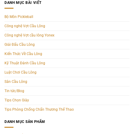
DANH MỤC BÀI VIẾT
Bộ Môn Pickleball
Công nghệ Vợt Cầu Lông
Công nghệ Vợt cầu lông Yonex
Giải Đấu Cầu Lông
Kiến Thức Về Cầu Lông
Kỹ Thuật Đánh Cầu Lông
Luật Chơi Cầu Lông
Sân Cầu Lông
Tin tức/Blog
Tips Chọn Giày
Tips Phòng Chống Chấn Thương Thể Thao
DANH MỤC SẢN PHẨM