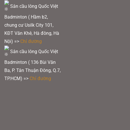
Sân cầu lông Quốc Việt
Badminton ( Hầm b2,
chung cư Usilk City 101,
KĐT Văn Khê, Hà đông, Hà
Nội) =>
Chỉ đường
Sân cầu lông Quốc Việt
Badminton ( 136 Bùi Văn
Ba, P. Tân Thuận Đông, Q.7,
TP.HCM) =>
Chỉ đường