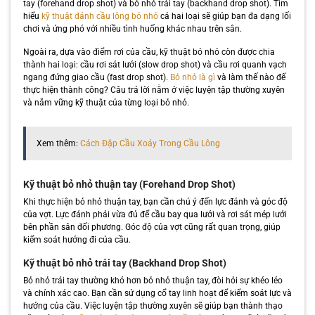
tay (forehand drop shot) và bỏ nhỏ trái tay (backhand drop shot). Tìm
hiểu
kỹ thuật đánh cầu lông bỏ nhỏ
cả hai loại sẽ giúp bạn đa dạng lối
chơi và ứng phó với nhiều tình huống khác nhau trên sân.
Ngoài ra, dựa vào điểm rơi của cầu, kỹ thuật bỏ nhỏ còn được chia
thành hai loại: cầu rơi sát lưới (slow drop shot) và cầu rơi quanh vạch
ngang đứng giao cầu (fast drop shot).
Bỏ nhỏ là gì
và làm thế nào để
thực hiện thành công? Câu trả lời nằm ở việc luyện tập thường xuyên
và nắm vững kỹ thuật của từng loại bỏ nhỏ.
Xem thêm:
Cách Đập Cầu Xoáy Trong Cầu Lông
Kỹ thuật bỏ nhỏ thuận tay (Forehand Drop Shot)
Khi thực hiện bỏ nhỏ thuận tay, bạn cần chú ý đến lực đánh và góc độ
của vợt. Lực đánh phải vừa đủ để cầu bay qua lưới và rơi sát mép lưới
bên phần sân đối phương. Góc độ của vợt cũng rất quan trọng, giúp
kiểm soát hướng đi của cầu.
Kỹ thuật bỏ nhỏ trái tay (Backhand Drop Shot)
Bỏ nhỏ trái tay thường khó hơn bỏ nhỏ thuận tay, đòi hỏi sự khéo léo
và chính xác cao. Bạn cần sử dụng cổ tay linh hoạt để kiểm soát lực và
hướng của cầu. Việc luyện tập thường xuyên sẽ giúp bạn thành thạo