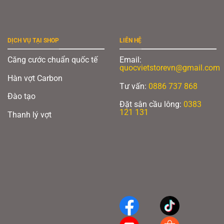
DỊCH VỤ TẠI SHOP
LIÊN HỆ
Căng cước chuẩn quốc tế
Email:
quocvietstorevn@gmail.com
Hàn vợt Carbon
Tư vấn:
0886 737 868
Đào tạo
Đặt sân cầu lông:
0383
121 131
Thanh lý vợt