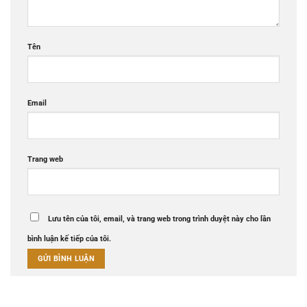
Tên
Email
Trang web
Lưu tên của tôi, email, và trang web trong trình duyệt này cho lần
bình luận kế tiếp của tôi.