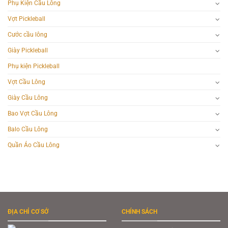
Phụ Kiện Cầu Lông
Vợt Pickleball
Cước cầu lông
Giày Pickleball
Phụ kiện Pickleball
Vợt Cầu Lông
Giày Cầu Lông
Bao Vợt Cầu Lông
Balo Cầu Lông
Quần Áo Cầu Lông
ĐỊA CHỈ CƠ SỞ
CHÍNH SÁCH