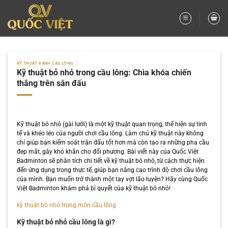
Bỏ
qua
nội
dung
KỸ THUẬT ĐÁNH CẦU LÔNG
Kỹ thuật bỏ nhỏ trong cầu lông: Chìa khóa chiến
thắng trên sân đấu
Kỹ thuật bỏ nhỏ (gài lưới) là một kỹ thuật quan trọng, thể hiện sự tinh
tế và khéo léo của người chơi cầu lông. Làm chủ kỹ thuật này không
chỉ giúp bạn kiểm soát trận đấu tốt hơn mà còn tạo ra những pha cầu
đẹp mắt, gây khó khăn cho đối phương. Bài viết này của Quốc Việt
Badminton sẽ phân tích chi tiết về kỹ thuật bỏ nhỏ, từ cách thực hiện
đến ứng dụng trong thực tế, giúp bạn nâng cao trình độ chơi cầu lông
của mình. Bạn muốn trở thành một tay vợt lão luyện? Hãy cùng Quốc
Việt Badminton khám phá bí quyết của kỹ thuật bỏ nhỏ!
kỹ thuật bỏ nhỏ trong môn cầu lông
Kỹ thuật bỏ nhỏ cầu lông là gì?