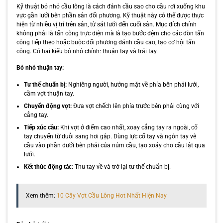
Kỹ thuật bỏ nhỏ cầu lông là cách đánh cầu sao cho cầu rơi xuống khu
vực gần lưới bên phần sân đối phương. Kỹ thuật này có thể được thực
hiện từ nhiều vị trí trên sân, từ sát lưới đến cuối sân. Mục đích chính
không phải là tấn công trực diện mà là tạo bước đệm cho các đòn tấn
công tiếp theo hoặc buộc đối phương đánh cầu cao, tạo cơ hội tấn
công. Có hai kiểu bỏ nhỏ chính: thuận tay và trái tay.
Bỏ nhỏ thuận tay:
Tư thế chuẩn bị:
Nghiêng người, hướng mặt về phía bên phải lưới,
cầm vợt thuận tay.
Chuyển động vợt:
Đưa vợt chếch lên phía trước bên phải cùng với
cẳng tay.
Tiếp xúc cầu:
Khi vợt ở điểm cao nhất, xoay cẳng tay ra ngoài, cổ
tay chuyển từ duỗi sang hơi gập. Dùng lực cổ tay và ngón tay vê
cầu vào phần dưới bên phải của núm cầu, tạo xoáy cho cầu lật qua
lưới.
Kết thúc động tác:
Thu tay về và trở lại tư thế chuẩn bị.
Xem thêm:
10 Cây Vợt Cầu Lông Hot Nhất Hiện Nay