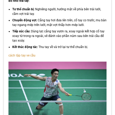
Bỏ nhỏ trái tay:
Tư thế chuẩn bị:
Nghiêng người, hướng mặt về phía bên trái lưới,
cầm vợt trái tay.
Chuyển động vợt:
Cẳng tay hơi đưa lên trên, cổ tay co trước, mu bàn
tay ngang mép trên lưới, mặt vợt thấp hơn mép lưới.
Tiếp xúc cầu:
Dùng lực cẳng tay vươn ra, xoay ngoài kết hợp cổ tay
xoay từ trong ra ngoài, vê đánh vào phần núm sau bên trái cầu để
tạo xoáy.
Kết thúc động tác:
Thu tay về và trở lại tư thế chuẩn bị.
cách tập tay ve cầu