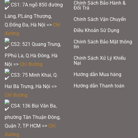
Chính Sách Bảo Hành &
CS1: 7A ngõ 850 đường
Đổi Trả
Láng, P.Láng Thượng,
Chính Sách Vận Chuyển
Q.Đống Đa, Hà Nội =>
Chỉ
Điều Khoản Sử Dụng
đường
Chính Sách Bảo Mật thông
CS2: 521 Quang Trung,
tin
P.Phú La, Q.Hà Đông, Hà
Chính Sách Xử Lý Khiếu
Nại
Nội =>
Chỉ đường
Hướng dẫn Mua hàng
CS3: 75 Minh Khai, Q.
Hướng dẫn Thanh toán
Hai Bà Trưng, Hà Nội =>
Chỉ đường
CS4: 136 Bùi Văn Ba,
phường Tân Thuận Đông,
Quận 7, TP HCM
=>
Chỉ
đường