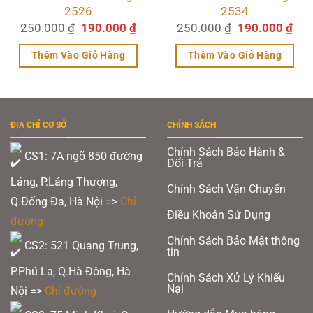
2526
2534
Giá
Giá
Giá
Giá
250.000
₫
190.000
₫
250.000
₫
190.000
₫
n
gốc
hiện
gốc
hiệ
là:
tại
là:
tại
Thêm Vào Giỏ Hàng
Thêm Vào Giỏ Hàng
250.000 ₫.
là:
250.000 ₫.
là:
.000 ₫.
190.000 ₫.
190
ĐỊA CHỈ CƠ SỞ
CHÍNH SÁCH
Chính Sách Bảo Hành &
CS1: 7A ngõ 850 đường
Đổi Trả
Láng, P.Láng Thượng,
Chính Sách Vận Chuyển
Q.Đống Đa, Hà Nội =>
Chỉ
Điều Khoản Sử Dụng
đường
Chính Sách Bảo Mật thông
CS2: 521 Quang Trung,
tin
P.Phú La, Q.Hà Đông, Hà
Chính Sách Xử Lý Khiếu
Nại
Nội =>
Chỉ đường