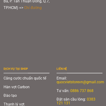
Ba, P. Tân Thuận Đông, Q.7,
TP.HCM) =>
Chỉ đường
DỊCH VỤ TẠI SHOP
LIÊN HỆ
Căng cước chuẩn quốc tế
Email:
quocvietstorevn@gmail.com
Hàn vợt Carbon
Tư vấn:
0886 737 868
Đào tạo
Đặt sân cầu lông:
0383
121 131
Thanh lý vợt