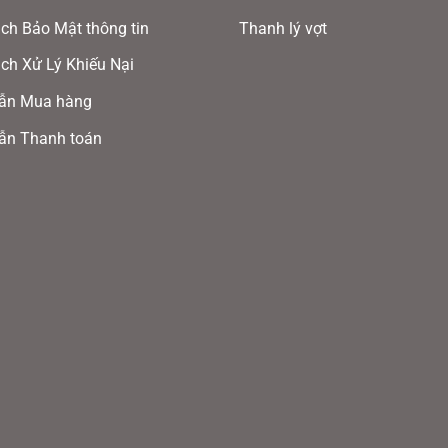
tùy
ch Bảo Mật thông tin
Thanh lý vợt
chọn
có
ch Xử Lý Khiếu Nại
thể
ẫn Mua hàng
được
ẫn Thanh toán
chọn
trên
trang
sản
phẩm