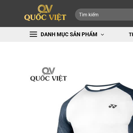
Bỏ
Tìm
qua
kiếm:
nội
dung
DANH MỤC SẢN PHẨM
T