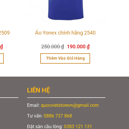
2509
Áo Yonex chính hãng 2540
Giá
Giá
Giá
₫
250.000
₫
190.000
₫
hiện
gốc
hiện
tại
là:
tại
Thêm Vào Giỏ Hàng
₫.
là:
250.000 ₫.
là:
200.000 ₫.
190.000 ₫.
LIÊN HỆ
Email:
quocvietstorevn@gmail.com
Tư vấn:
0886 737 868
Đặt sân cầu lông:
0383 121 131