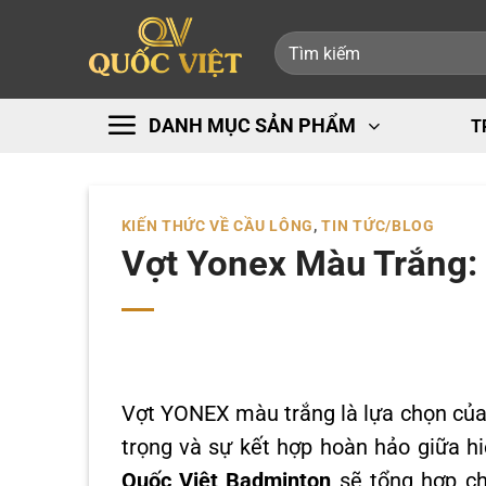
Bỏ
Tìm
qua
kiếm:
nội
dung
DANH MỤC SẢN PHẨM
T
KIẾN THỨC VỀ CẦU LÔNG
,
TIN TỨC/BLOG
Vợt Yonex Màu Trắng: 
Vợt YONEX màu trắng là lựa chọn của 
trọng và sự kết hợp hoàn hảo giữa hiệu
Quốc Việt Badminton
sẽ tổng hợp c