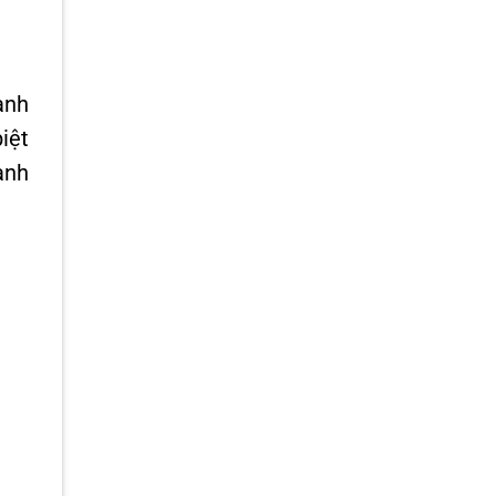
anh
iệt
ạnh