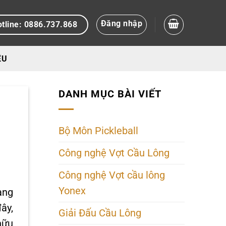
Đăng nhập
tline: 0886.737.868
ỆU
DANH MỤC BÀI VIẾT
Bộ Môn Pickleball
Công nghệ Vợt Cầu Lông
Công nghệ Vợt cầu lông
Yonex
ang
đây,
Giải Đấu Cầu Lông
hữu