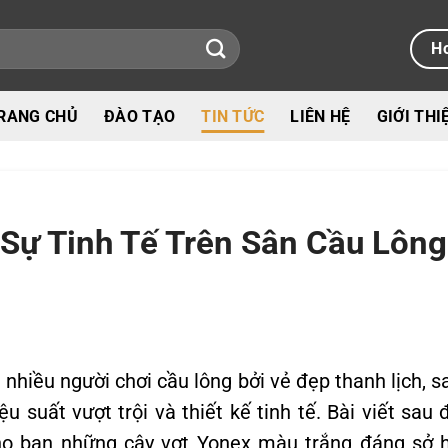
Ho
RANG CHỦ
ĐÀO TẠO
TIN TỨC
LIÊN HỆ
GIỚI THI
Sự Tinh Tế Trên Sân Cầu Lông
nhiều người chơi cầu lông bởi vẻ đẹp thanh lịch, s
 suất vượt trội và thiết kế tinh tế. Bài viết sau 
ho bạn những cây vợt Yonex màu trắng đáng sở 