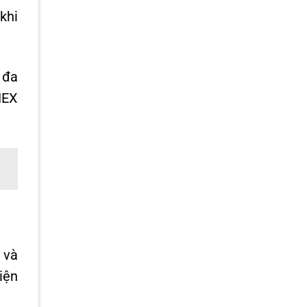
khi
 đa
NEX
 và
iện