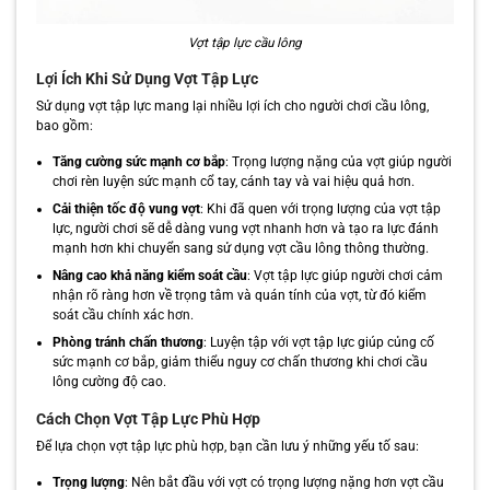
Vợt tập lực cầu lông
Lợi Ích Khi Sử Dụng Vợt Tập Lực
Sử dụng vợt tập lực mang lại nhiều lợi ích cho người chơi cầu lông,
bao gồm:
Tăng cường sức mạnh cơ bắp
: Trọng lượng nặng của vợt giúp người
chơi rèn luyện sức mạnh cổ tay, cánh tay và vai hiệu quả hơn.
Cải thiện tốc độ vung vợt
: Khi đã quen với trọng lượng của vợt tập
lực, người chơi sẽ dễ dàng vung vợt nhanh hơn và tạo ra lực đánh
mạnh hơn khi chuyển sang sử dụng vợt cầu lông thông thường.
Nâng cao khả năng kiểm soát cầu
: Vợt tập lực giúp người chơi cảm
nhận rõ ràng hơn về trọng tâm và quán tính của vợt, từ đó kiểm
soát cầu chính xác hơn.
Phòng tránh chấn thương
: Luyện tập với vợt tập lực giúp củng cố
sức mạnh cơ bắp, giảm thiểu nguy cơ chấn thương khi chơi cầu
lông cường độ cao.
Cách Chọn Vợt Tập Lực Phù Hợp
Để lựa chọn vợt tập lực phù hợp, bạn cần lưu ý những yếu tố sau:
Trọng lượng
: Nên bắt đầu với vợt có trọng lượng nặng hơn vợt cầu