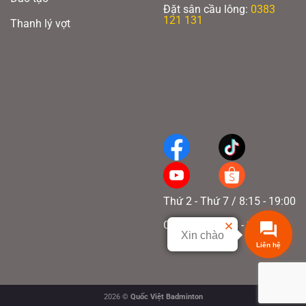
Đặt sân cầu lông:
0383
121 131
Thanh lý vợt
Thứ 2 - Thứ 7 / 8:15 - 19:00
Chủ nhật / 8:15 - 17:00
Xin chào
Liên hệ
2026 ©
Quốc Việt Badminton