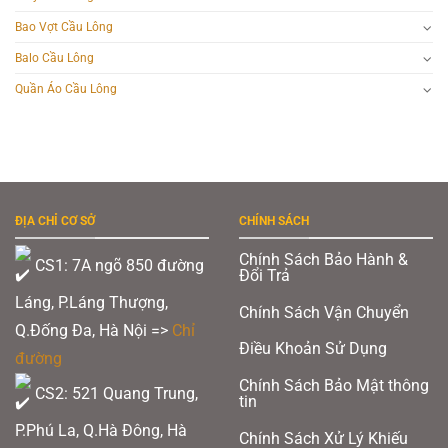
Bao Vợt Cầu Lông
Balo Cầu Lông
Quần Áo Cầu Lông
ĐỊA CHỈ CƠ SỞ
CHÍNH SÁCH
Chính Sách Bảo Hành &
CS1: 7A ngõ 850 đường
Đổi Trả
Láng, P.Láng Thượng,
Chính Sách Vận Chuyển
Q.Đống Đa, Hà Nội =>
Chỉ
Điều Khoản Sử Dụng
đường
Chính Sách Bảo Mật thông
CS2: 521 Quang Trung,
tin
P.Phú La, Q.Hà Đông, Hà
Chính Sách Xử Lý Khiếu