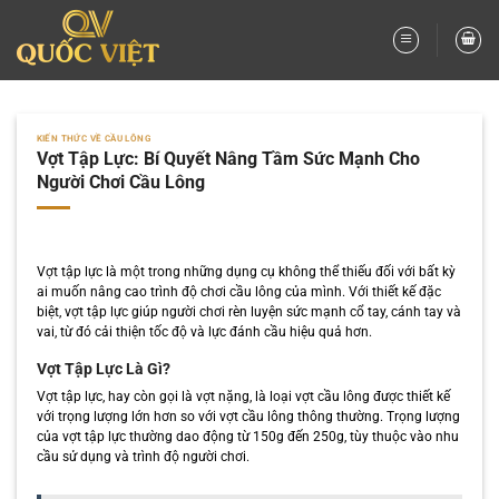
Bỏ
qua
nội
dung
KIẾN THỨC VỀ CẦU LÔNG
Vợt Tập Lực: Bí Quyết Nâng Tầm Sức Mạnh Cho
Người Chơi Cầu Lông
Vợt tập lực là một trong những dụng cụ không thể thiếu đối với bất kỳ
ai muốn nâng cao trình độ chơi cầu lông của mình. Với thiết kế đặc
biệt, vợt tập lực giúp người chơi rèn luyện sức mạnh cổ tay, cánh tay và
vai, từ đó cải thiện tốc độ và lực đánh cầu hiệu quả hơn.
Vợt Tập Lực Là Gì?
Vợt tập lực, hay còn gọi là vợt nặng, là loại vợt cầu lông được thiết kế
với trọng lượng lớn hơn so với vợt cầu lông thông thường. Trọng lượng
của vợt tập lực thường dao động từ 150g đến 250g, tùy thuộc vào nhu
cầu sử dụng và trình độ người chơi.