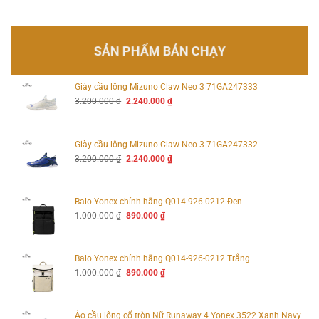
SẢN PHẨM BÁN CHẠY
Giày cầu lông Mizuno Claw Neo 3 71GA247333
Giá
Giá
3.200.000
₫
2.240.000
₫
gốc
hiện
là:
tại
3.200.000 ₫.
là:
2.240.000 ₫.
Giày cầu lông Mizuno Claw Neo 3 71GA247332
Giá
Giá
3.200.000
₫
2.240.000
₫
gốc
hiện
là:
tại
3.200.000 ₫.
là:
2.240.000 ₫.
Balo Yonex chính hãng Q014-926-0212 Đen
Giá
Giá
1.000.000
₫
890.000
₫
gốc
hiện
là:
tại
1.000.000 ₫.
là:
890.000 ₫.
Balo Yonex chính hãng Q014-926-0212 Trắng
Giá
Giá
1.000.000
₫
890.000
₫
gốc
hiện
là:
tại
1.000.000 ₫.
là:
890.000 ₫.
Áo cầu lông cổ tròn Nữ Runaway 4 Yonex 3522 Xanh Navy