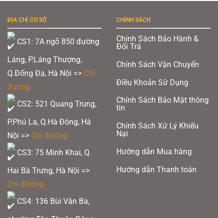
ĐỊA CHỈ CƠ SỞ
CHÍNH SÁCH
Chính Sách Bảo Hành &
CS1: 7A ngõ 850 đường
Đổi Trả
Láng, P.Láng Thượng,
Chính Sách Vận Chuyển
Q.Đống Đa, Hà Nội =>
Chỉ
Điều Khoản Sử Dụng
đường
Chính Sách Bảo Mật thông
CS2: 521 Quang Trung,
tin
P.Phú La, Q.Hà Đông, Hà
Chính Sách Xử Lý Khiếu
Nại
Nội =>
Chỉ đường
Hướng dẫn Mua hàng
CS3: 75 Minh Khai, Q.
Hướng dẫn Thanh toán
Hai Bà Trưng, Hà Nội =>
Chỉ đường
CS4: 136 Bùi Văn Ba,