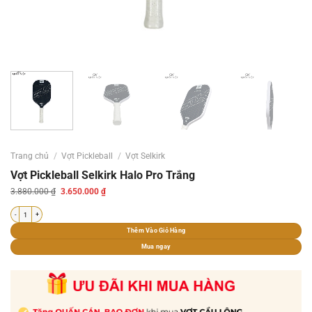
Trang chủ
/
Vợt Pickleball
/
Vợt Selkirk
Vợt Pickleball Selkirk Halo Pro Trắng
Giá
Giá
3.880.000
₫
3.650.000
₫
gốc
hiện
là:
tại
Vợt Pickleball Selkirk Halo Pro Trắng số lượng
3.880.000 ₫.
là:
3.650.000 ₫.
Thêm Vào Giỏ Hàng
Mua ngay