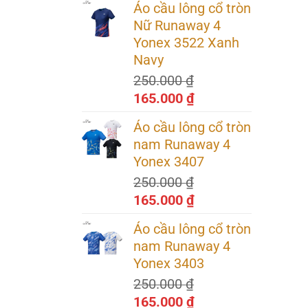
Áo cầu lông cổ tròn
là:
tại
Nữ Runaway 4
1.000.000 ₫.
là:
Yonex 3522 Xanh
890.000 ₫.
Navy
250.000
₫
Giá
Giá
165.000
₫
gốc
hiện
Áo cầu lông cổ tròn
là:
tại
nam Runaway 4
250.000 ₫.
là:
Yonex 3407
165.000 ₫.
250.000
₫
Giá
Giá
165.000
₫
gốc
hiện
Áo cầu lông cổ tròn
là:
tại
nam Runaway 4
250.000 ₫.
là:
Yonex 3403
165.000 ₫.
250.000
₫
uyên
Giá
Giá
165.000
₫