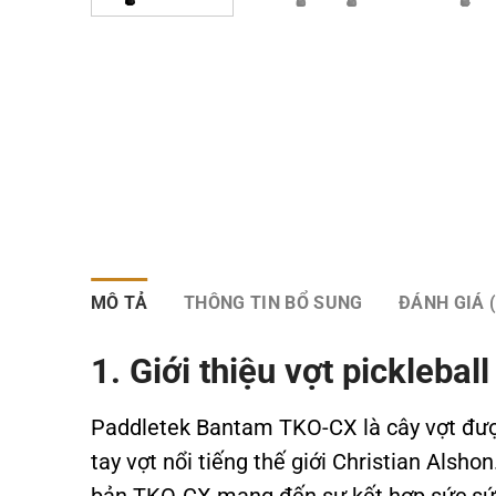
MÔ TẢ
THÔNG TIN BỔ SUNG
ĐÁNH GIÁ (
1. Giới thiệu vợt pickleb
Paddletek Bantam TKO-CX là cây vợt được 
tay vợt nổi tiếng thế giới Christian Als