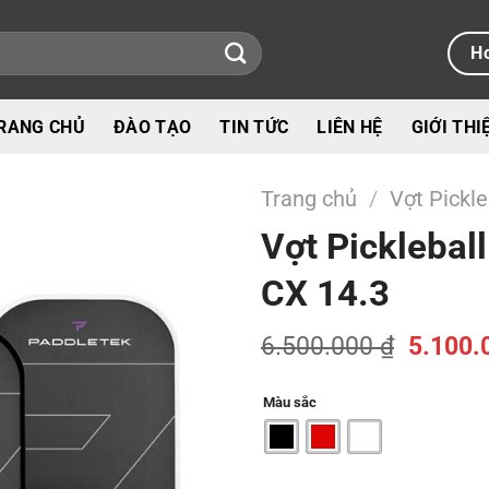
Ho
RANG CHỦ
ĐÀO TẠO
TIN TỨC
LIÊN HỆ
GIỚI THI
Trang chủ
/
Vợt Pickle
Vợt Picklebal
CX 14.3
Giá
6.500.000
₫
5.100.
gốc
là:
Màu sắc
6.500.0