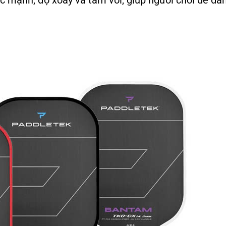
 mạnh, độ xoáy và tầm với, giúp người chơi dễ dà