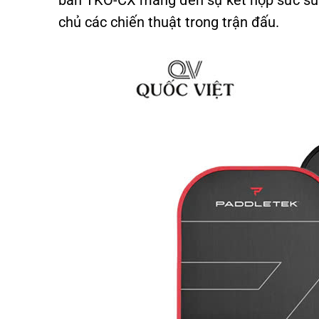
bản TKO-CX mang đến sự kết hợp sức sức
chủ các chiến thuật trong trận đấu.