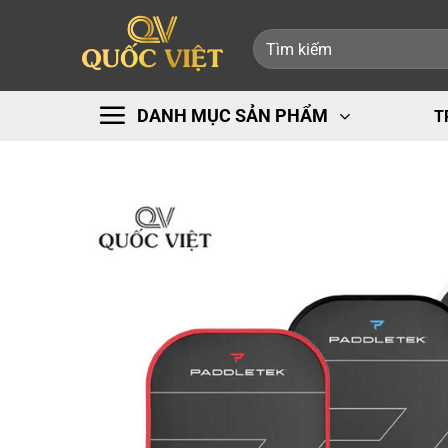
Bỏ
Tìm
qua
kiếm:
nội
dung
DANH MỤC SẢN PHẨM
T