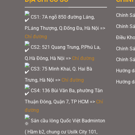
tiếp xúc bóng, mở rộng tiết diện điểm ng
Chính Sá
CS1: 7A ngõ 850 đường Láng,
Chính S
Xem thêm:
Vũ Thị Trang & Bùi Bích Ph
P.Láng Thượng, Q.Đống Đa, Hà Nội =>
Games 33 – Thái Lan
Chỉ đường
Điều Kh
CS2: 521 Quang Trung, P.Phú La,
Chính Sá
Q.Hà Đông, Hà Nội =>
Chỉ đường
Chính Sá
CS3: 75 Minh Khai, Q. Hai Bà
Hướng d
Trưng, Hà Nội =>
Chỉ đường
Hướng d
CS4: 136 Bùi Văn Ba, phường Tân
Thuận Đông, Quận 7, TP HCM
=>
Chỉ
đường
Sân cầu lông Quốc Việt Badminton
( Hầm b2, chung cư Usilk City 101,