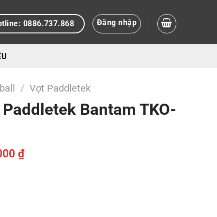
Đăng nhập
tline: 0886.737.868
ỆU
ball
/
Vợt Paddletek
l Paddletek Bantam TKO-
Giá
000
₫
hiện
tại
00 ₫.
là:
5.100.000 ₫.