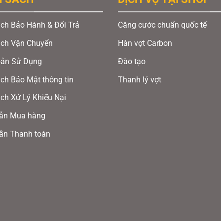
có
ọt, cho đường bóng đi đúng trọng tâm.
nhiều
ch Bảo Hành & Đổi Trả
Căng cước chuẩn quốc tế
biến
thể.
ách Vận Chuyển
Hàn vợt Carbon
ương: Tỏa sáng với tấm huy chương đồng Cầu lông 
Các
oản Sử Dụng
Đào tạo
tùy
ch Bảo Mật thông tin
Thanh lý vợt
chọn
ch Xử Lý Khiếu Nại
có
thể
ẫn Mua hàng
được
ẫn Thanh toán
chọn
trên
trang
sản
phẩm