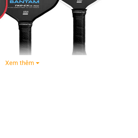
Xem thêm
ll Paddletek Bantam TKO-CX 14.3
i, vợt này đáp ứng tốt nhu cầu của cả người chơi ch