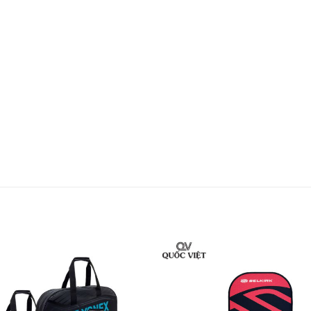
trải nghiệm mượt mà và thoải mái trong từng pha b