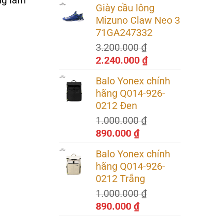
ng làm
Giày cầu lông
là:
tại
Mizuno Claw Neo 3
3.200.000 ₫.
là:
71GA247332
2.240.000 ₫.
3.200.000
₫
Giá
Giá
2.240.000
₫
gốc
hiện
Balo Yonex chính
là:
tại
hãng Q014-926-
3.200.000 ₫.
là:
0212 Đen
2.240.000 ₫.
1.000.000
₫
Giá
Giá
890.000
₫
gốc
hiện
Balo Yonex chính
là:
tại
hãng Q014-926-
1.000.000 ₫.
là:
0212 Trắng
890.000 ₫.
1.000.000
₫
Giá
Giá
890.000
₫
gốc
hiện