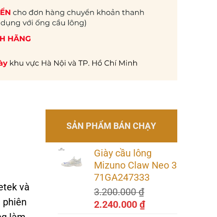
SẢN PHẨM BÁN CHẠY
Giày cầu lông
Mizuno Claw Neo 3
71GA247333
etek và
3.200.000
₫
, phiên
Giá
Giá
2.240.000
₫
gốc
hiện