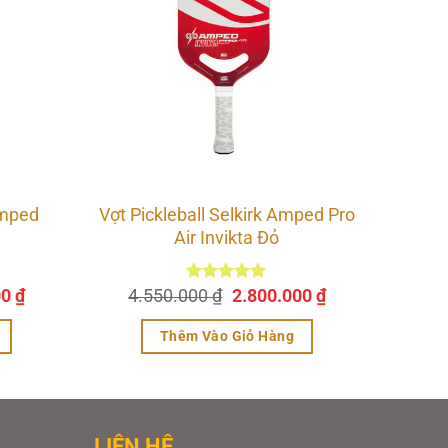
Amped
Vợt Pickleball Selkirk Amped Pro
Air Invikta Đỏ
Giá
Giá
Giá
00
₫
4.550.000
Được xếp
₫
2.800.000
₫
hiện
hạng
5.00
gốc
hiện
5 sao
tại
là:
tại
Thêm Vào Giỏ Hàng
0 ₫.
là:
4.550.000 ₫.
là:
3.350.000 ₫.
2.800.000 ₫.
 chiều
bề mặt
LIÊN HỆ