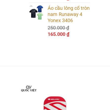
óng.
gốc
hiện
Áo cầu lông cổ tròn
là:
tại
nam Runaway 4
250.000 ₫.
là:
Yonex 3406
165.000 ₫.
250.000
₫
Giá
Giá
165.000
₫
gốc
hiện
là:
tại
250.000 ₫.
là:
165.000 ₫.