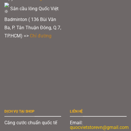
Sân cầu lông Quốc Việt
Badminton ( 136 Bùi Văn
Ba, P. Tân Thuận Đông, Q.7,
TP.HCM) =>
Chỉ đường
Vợt Pickleball JOOLA Collin Johns Scorpeus Pro IV 16mm
2. Thông số Joola Collin Johns Scorpeus Pro IV
DỊCH VỤ TẠI SHOP
LIÊN HỆ
Chất liệu bề mặt:
Carbon Friction Surface
Căng cước chuẩn quốc tế
Email:
Kiểu tay cầm:
White Feel-Tec Grip
quocvietstorevn@gmail.com
Độ dày:
16mm