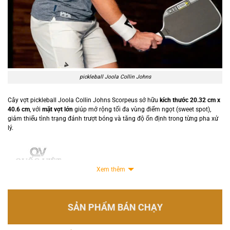
pickleball Joola Collin Johns
Cây vợt pickleball Joola Collin Johns Scorpeus sở hữu
kích thước 20.32 cm x
40.6 cm
, với
mặt vợt lớn
giúp mở rộng tối đa vùng điểm ngọt (sweet spot),
giảm thiểu tình trạng đánh trượt bóng và tăng độ ổn định trong từng pha xử
lý.
Xem thêm
SẢN PHẨM BÁN CHẠY