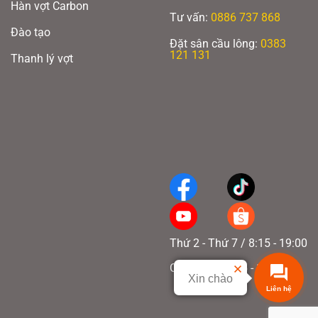
Hàn vợt Carbon
Tư vấn:
0886 737 868
Trọng lượng:
8.1 oz (229.6 gram)
Đào tạo
Chiều dài tay cầm:
5.25 inch (13.3 cm)
Đặt sân cầu lông:
0383
Chu vi cán vợt:
4.25 inch (10.7 cm)
121 131
Thanh lý vợt
Chiều dài vợt:
16 inch (40.6 cm)
Chiều rộng vợt:
8 inch (20.32 cm)
Phê duyệt:
USAP, UPA-A
3. Công nghệ trên vợt Joola Collin Johns Scorpeus Pro IV
Tech Flex Power:
Công nghệ bổ sung nhiệt bọt ở vùng nối giữa cán và mặt
vợt pickleball Joola Gen 4 Collin Johns Scorpeus nhằm tăng cường cảm giác
bóng, cung cấp sự cân bằng và ổn định hơn khi chơi.
Thứ 2 - Thứ 7 / 8:15 - 19:00
Chủ nhật / 8:15 - 17:00
Xin chào
Liên hệ