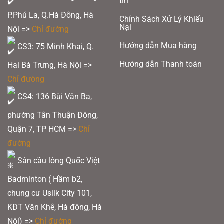
tin
P.Phú La, Q.Hà Đông, Hà
Chính Sách Xử Lý Khiếu
Nại
Nội =>
Chỉ đường
Hướng dẫn Mua hàng
CS3: 75 Minh Khai, Q.
Hướng dẫn Thanh toán
Hai Bà Trưng, Hà Nội =>
Chỉ đường
Vợt Pickleball JOOLA Collin Johns Scorpeus Pro IV 16mm
CS4: 136 Bùi Văn Ba,
Thiết kế này không chỉ giúp duy trì quỹ đạo bóng ổn định mà còn nâng cao
phường Tân Thuận Đông,
khả năng kiểm soát trong các tình huống thi đấu căng thẳng.
Quận 7, TP HCM
=>
Chỉ
đường
Xem thêm:
Top 5 giày cầu lông Yonex dưới 1 triệu đáng mua nhất 2025
Sân cầu lông Quốc Việt
Badminton ( Hầm b2,
chung cư Usilk City 101,
KĐT Văn Khê, Hà đông, Hà
Nội) =>
Chỉ đường