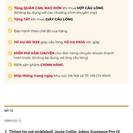
MÔ TẢ
ĐÁNH GIÁ (7)
1. Thông tin vợt pickleball Joola Collin Johns Scorpeus Pro IV