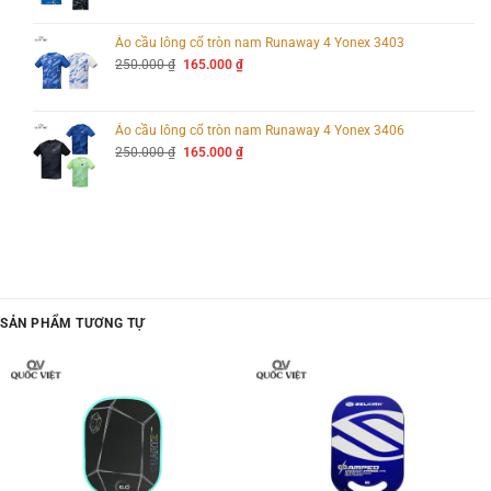
Xem thêm:
Giày cầu lông giá rẻ cho người mới chơi
là:
tại
250.000 ₫.
là:
165.000 ₫.
Áo cầu lông cổ tròn nam Runaway 4 Yonex 3403
Giá
Giá
250.000
₫
165.000
₫
gốc
hiện
là:
tại
250.000 ₫.
là:
165.000 ₫.
Áo cầu lông cổ tròn nam Runaway 4 Yonex 3406
Giá
Giá
250.000
₫
165.000
₫
gốc
hiện
là:
tại
250.000 ₫.
là:
165.000 ₫.
SẢN PHẨM TƯƠNG TỰ