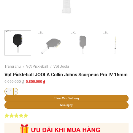
Trang chủ
/
Vợt Pickleball
/
Vợt Joola
Vợt Pickleball JOOLA Collin Johns Scorpeus Pro IV 16mm
Giá
Giá
6.050.000
₫
5.850.000
₫
gốc
hiện
là:
tại
Vợt Pickleball JOOLA Collin Johns Scorpeus Pro IV 16mm số lượng
6.050.000 ₫.
là:
5.850.000 ₫.
Thêm Vào Giỏ Hàng
Mua ngay
4.86
7
trên 5
dựa trên
đánh giá