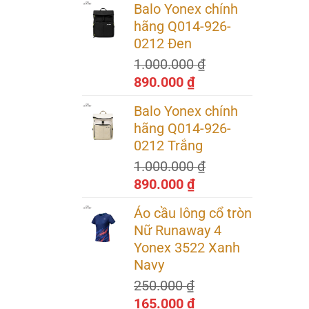
Balo Yonex chính
là:
tại
hãng Q014-926-
3.200.000 ₫.
là:
0212 Đen
2.240.000 ₫.
1.000.000
₫
Giá
Giá
890.000
₫
gốc
hiện
Balo Yonex chính
là:
tại
hãng Q014-926-
1.000.000 ₫.
là:
0212 Trắng
890.000 ₫.
1.000.000
₫
Giá
Giá
890.000
₫
gốc
hiện
Áo cầu lông cổ tròn
là:
tại
Nữ Runaway 4
1.000.000 ₫.
là:
Yonex 3522 Xanh
890.000 ₫.
Navy
250.000
₫
Giá
Giá
165.000
₫