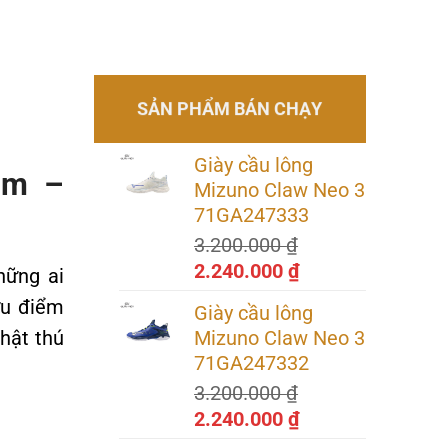
SẢN PHẨM BÁN CHẠY
Giày cầu lông
4mm –
Mizuno Claw Neo 3
71GA247333
3.200.000
₫
Giá
Giá
2.240.000
₫
hững ai
gốc
hiện
ưu điểm
Giày cầu lông
là:
tại
thật thú
Mizuno Claw Neo 3
3.200.000 ₫.
là:
71GA247332
2.240.000 ₫.
3.200.000
₫
Giá
Giá
2.240.000
₫
gốc
hiện