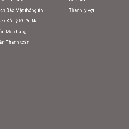
tùy
ch Bảo Mật thông tin
Thanh lý vợt
chọn
ch Xử Lý Khiếu Nại
có
thể
ẫn Mua hàng
được
ẫn Thanh toán
chọn
trên
trang
sản
phẩm