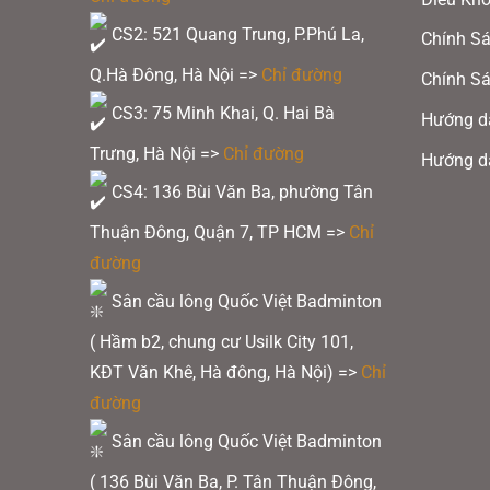
tùy
CS2: 521 Quang Trung, P.Phú La,
Chính Sá
chọn
Q.Hà Đông, Hà Nội =>
Chỉ đường
Chính Sá
có
thể
CS3: 75 Minh Khai, Q. Hai Bà
Hướng d
được
Trưng, Hà Nội =>
Chỉ đường
Hướng d
chọn
CS4: 136 Bùi Văn Ba, phường Tân
trên
Thuận Đông, Quận 7, TP HCM
=>
Chỉ
trang
đường
sản
phẩm
Sân cầu lông Quốc Việt Badminton
( Hầm b2, chung cư Usilk City 101,
KĐT Văn Khê, Hà đông, Hà Nội) =>
Chỉ
đường
Sân cầu lông Quốc Việt Badminton
( 136 Bùi Văn Ba, P. Tân Thuận Đông,