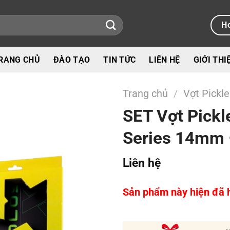
Ho
RANG CHỦ
ĐÀO TẠO
TIN TỨC
LIÊN HỆ
GIỚI THI
Trang chủ
/
Vợt Pickle
SET Vợt Pickl
Series 14mm 
Liên hệ
Sản phẩm này hiện đã h