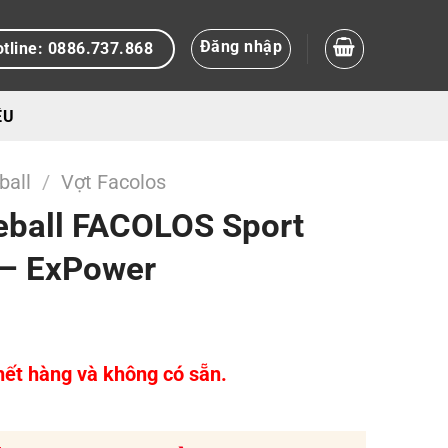
Đăng nhập
tline: 0886.737.868
ỆU
ball
/
Vợt Facolos
eball FACOLOS Sport
– ExPower
ết hàng và không có sẵn.