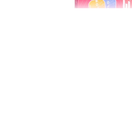
Vợt Pickleball FACO
Set vợt bao gồm 2 vợt Pickleball Facol
đi kèm. Set vợt được sản xuất với 2 phi
cá tính riêng của mỗi người.