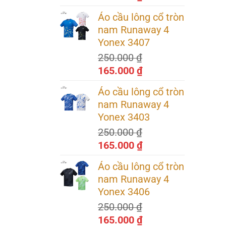
gốc
hiện
Áo cầu lông cổ tròn
là:
tại
nam Runaway 4
250.000 ₫.
là:
Yonex 3407
165.000 ₫.
250.000
₫
Giá
Giá
165.000
₫
gốc
hiện
Áo cầu lông cổ tròn
là:
tại
nam Runaway 4
250.000 ₫.
là:
Yonex 3403
165.000 ₫.
250.000
₫
Giá
Giá
165.000
₫
gốc
hiện
Áo cầu lông cổ tròn
là:
tại
nam Runaway 4
250.000 ₫.
là:
kleball
Yonex 3406
165.000 ₫.
 cầu và
250.000
₫
Giá
Giá
165.000
₫