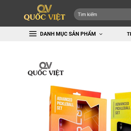
Bỏ
Tìm
qua
kiếm:
nội
dung
DANH MỤC SẢN PHẨM
T