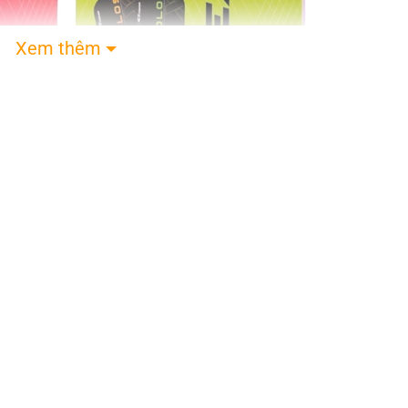
Xem thêm
LOS Sport Series 14mm – ExPower White
os Sport Series 14mm – ExPower và 2 quả bóng Pic
ên bản màu sắc là Black và White nhằm đáp ứng nhu