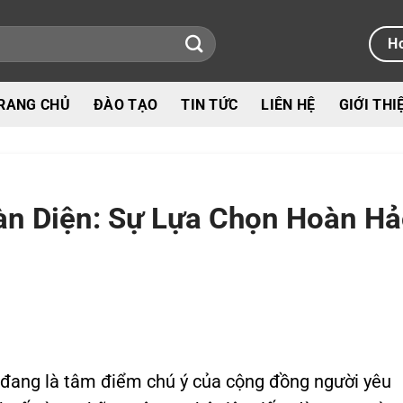
Ho
RANG CHỦ
ĐÀO TẠO
TIN TỨC
LIÊN HỆ
GIỚI THI
àn Diện: Sự Lựa Chọn Hoàn H
n đang là tâm điểm chú ý của cộng đồng người yêu