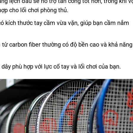
g lệch đầu sẽ hỗ trợ tấn công tốt hơn, trong khi v
ợp cho lối chơi phòng thủ.
ó kích thước tay cầm vừa vặn, giúp bạn cầm nắm
từ carbon fiber thường có độ bền cao và khả năng
ây phù hợp với lực cổ tay và lối chơi của bạn.