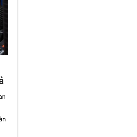
ả
ian
oàn