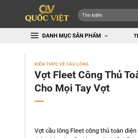
Bỏ
Tìm
qua
kiếm:
nội
dung
DANH MỤC SẢN PHẨM
T
KIẾN THỨC VỀ CẦU LÔNG
Vợt Fleet Công Thủ To
Cho Mọi Tay Vợt
Vợt cầu lông Fleet công thủ toàn diệ